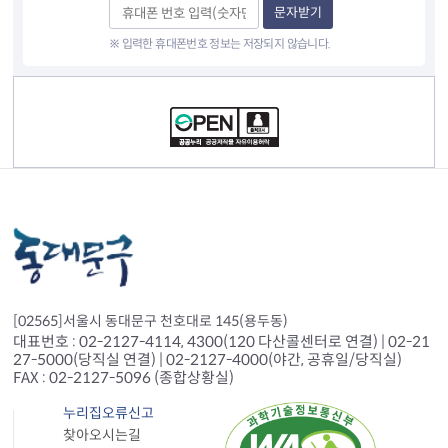
문자받기
※ 입력한 휴대폰번호 정보는 저장되지 않습니다.
컨텐츠 정보
[02565]서울시 동대문구 천호대로 145(용두동)
대표번호 : 02-2127-4114, 4300(120 다산콜센터로 연결) | 02-21
27-5000(당직실 연결) | 02-2127-4000(야간, 공휴일/당직실)
FAX : 02-2127-5096 (종합상황실)
누리집오류신고
찾아오시는길