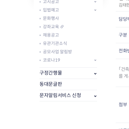
자주묻는질문
유관기관소식
월별행사달력
원어민 화상영어
고시공고
작
김태
새소식
공모사업 알림방
동국 천문대
입법예고
성
코로나19
동대문교육협력특화지구
자
문화행사
담당
교육경비보조금 지원
:
강좌교육
구분
채용공고
유관기관소식
전화
공모사업 알림방
코로나19
AI 사업 등록 관리제
「건축
동대문구 AI 사업 현황
지리교통소식
문화체육소식
구정간행물
를 게
도로명주소 안내
행사 및 프로그
국내도시
상세주소 부여제도
이용안내
문화체육시설
동대문글판
국외도시
지리정보
공원녹지현황
문자알림서비스 신청
자매도시 혜택
대중교통
단체안내
직거래장터쇼핑몰
자전거
동대문문화재단
첨부
주차장
우회전알리미