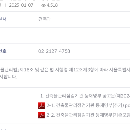
회의공개
답십리2동
출산육아
현
작
2025-01-07
조
4,518
공유재산 정보
장안1동
주거
성
회
조직운영 핵심지표
장안2동
보듬누리
일
:
부서
건축과
위원회 현황
청량리동
지역사회보
:
동대문구 기억여행
회기동
자원봉사
공공데이터개방
휘경1동
보훈
휘경2동
DDM 청소
이문1동
번호
02-2127-4758
이문2동
물관리법」제18조 및 같은 법 시행령 제12조제3항에 따라 서울특별시
청소환경소식
지역경제소
시합니다.
램
쓰레기배출및수거
중소기업자
공직자부조리신고
종량제봉투 및 납부필증
옴부즈만 
기업 관련 
하도급부조리신고
대형폐기물신청
고충민원 신
사이버창업
1. 건축물관리점검기관 등재명부 공고문(제2024-
공익신고
재활용센터
조사결과 
동대문구 
부패행위신고
정화조청소
옴부즈만 
숨어있는 
2-1. 건축물관리점검기관 등재명부(추가).pd
행동강령위반신고
환경오염현황
장바구니 
2-2. 건축물관리점검기관 등재명부(기존포함)
복지·보조금 부정신고
환경개선부담금
전통시장
구민고객의 권리
환경제도
사회적경제