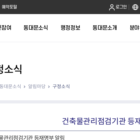
본문 바로가기
예약포털
로그인
민참여
동대문소식
행정정보
동대문소개
분야
정소식
인터넷민원발급
정보공개제도안내
조직도
청년소식
민원FAQ
공유도시 
동대문구 
발주계획
한눈에보기
복지소식
도
보건소인터넷민원발급
비공개세부기준
직원검색
서울청년센터 동대문
국민신문고(
공유게시판
주정차 단속
입찰정보
민원안내
의료·요양
동대문소식
알림마당
구정소식
대형폐기물신청
행정정보 사전공표
청사안내
DDM 청년창업센터
민원통합상
공유공간 대
계약현황
위원회
바우처사업
내
획
거주자우선주차신청
정보공개청구 TOP 10
찾아오시는 길
취업역량 강화
적극행정
계약 희망업
신설동
복지시설
운용현황
리사업
온라인현수막신청
정보목록
동대문구청 이용지도
참여문화 조성
바가지 요금
관련정보
용두동
아동청소년
자녀지원 안내
청년 행정체험단 신청
결재문서 공개
관련링크
제기동
노인
안
문구
업무추진비 공개
청년정책 문자알림서비스
전농1동
저소득
건축물관리점검기관 등재
지출집행내역 공개
전농2동
장애인
사전
보조금공개
답십리1동
여성친화도
물관리점검기관 등재명부 알림