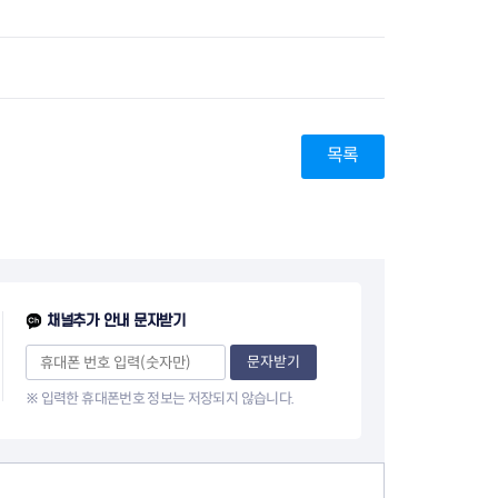
지원센터
도시디자인
비쿠폰 안내
건설공사알림
장안동283-1일대 개발사업
역세권 활성화사업
장안동 일대 종합발전계획 수
립
목록
서울도시공간포털
지역주택조합사업
채널추가 안내 문자받기
문자받기
※ 입력한 휴대폰번호 정보는 저장되지 않습니다.