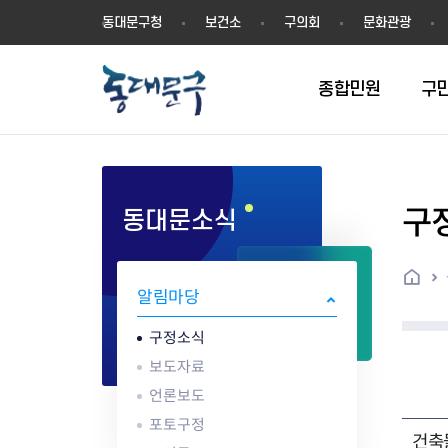
동
동대문구청
보건소
구의회
문화관광
대
문
구
종합민원
구
구
동대문소식
민원실안내
온라인접수
구정소식
주요업무계획(2024년~)
역사
교육소식
여권
구민제안
구보
예산일반현황
휘장(CI)
일자리소식
온라인번호표 발급(대기현황)
온라인접수내역
보도자료
주요업무계획(~2023년)
상징물
교육프로그램
세무
설문조사
동대문구소식지
주민참여예산제
상징말(BI)
일자리센터
홈
민원편람(민원서식)
언론보도
주요업무성과
홍보동영상
자치회관
건설관리
실버 소식지
지방재정공시
캐릭터
직업소개사업
알림마당
무인민원발급기
포토구정
비전 2026
기본현황
정보화교육
자동차·교통
동대문 생활안
중기지방재정계
슬로건
동행일자리사업
민원편의시책 및 제도
고시공고
동대문구청장직 인수위원회 백
행정구역
여성복지관
부동산
홍보물
세입,세출예산 
캐치프레이즈
지역공동체일자
구정소식
가족관계등록 제신고 후속절차
입법예고
서
꽃의 도시
평생학습관
건축
출산‧양육‧다
예산낭비신고
도시브랜드
보도자료
원스톱 통합안내
문화행사
월중주요행사
Walking City
교육지원센터
정보통신
예산낭비절감제
그린나래 동대
언론보도
행정서비스헌장
강좌교육
정책실명제
구민 아카데미 신청
자료실
포토구정
어디서나민원
추진현황
채용공고
수상현황
민방위
재정(예산)용어
건축