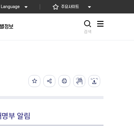
Language
주요사이트
별정보
사이트맵
검색
동대문
문자알림서비스
칭찬합시다
자치법규
교육기관
재난안전소식
상담민원)
 문자 알림
 통합돌봄사업
나눔의 장터마당
행정규제개혁
공공기관
안전문화운동
담창구
관 시설 안내
행정처분
우리 동네 안전지도
체 접수
온라인행정심판
재난별 행동요령
 신고
주민조례청구
안전보험·공제
법률상담
안전 체험·교육
재난유형별 주요정책사업
명부 알림
재난약자 행동요령
시