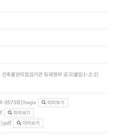
장협의체
년아지트
 건축물관리점검기관 등재명부 공고(붙임1~2-2)
식
도시정비소식
금지원
공동주택현황
소개
사이트
고향사랑기부제
정비사업구역현황
청방법 및 처리
센터
답례물품
재건축
3573호).hwpx
미리보기
공표
착한가격업소
재개발
민원신청
착한가격업소 추천
재정비촉진
f
미리보기
물가정보
지구단위계획
.pdf
미리보기
석면해체·제거일정
 기업
청량리 중심지 육성