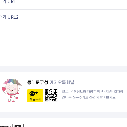
기 URL
청렴자료방
석면건축물 DB
ESG경제
감사실시결과
탄소중립 생활 실천 캠페인
민생회복소
구민감사참여
보행환경 개선사업
기 URL2
업무추진비 공개
공중화장실 찾기
보조금공개
탄소중립지원센터
구민감사관활동
동대문구청
카카오톡채널
코로나19 정보와 다양한 혜택·지원·일자리
안내를 친구추가로 간편히 받아보세요!
채널추가