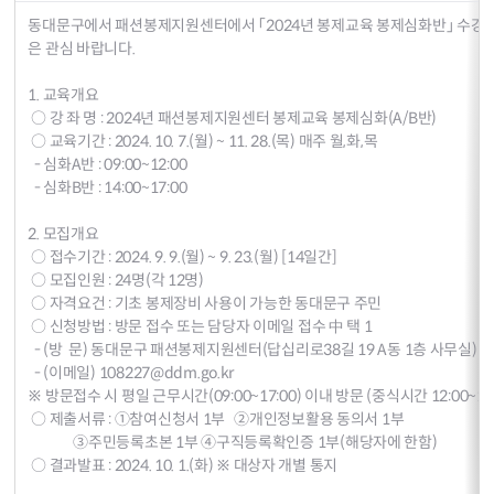
동대문구에서 패션봉제지원센터에서 「2024년 봉제교육 봉제심화반」 수강생
은 관심 바랍니다.
1. 교육개요
○ 강 좌 명 : 2024년 패션봉제지원센터 봉제교육 봉제심화(A/B반)
○ 교육기간 : 2024. 10. 7.(월) ~ 11. 28.(목) 매주 월,화,목
- 심화A반 : 09:00~12:00
- 심화B반 : 14:00~17:00
2. 모집개요
○ 접수기간 : 2024. 9. 9.(월) ~ 9. 23.(월) [14일간]
○ 모집인원 : 24명(각 12명)
○ 자격요건 : 기초 봉제장비 사용이 가능한 동대문구 주민
○ 신청방법 : 방문 접수 또는 담당자 이메일 접수 中 택 1
- (방 문) 동대문구 패션봉제지원센터(답십리로38길 19 A동 1층 사무실)
- (이메일) 108227@ddm.go.kr
※ 방문접수 시 평일 근무시간(09:00~17:00) 이내 방문 (중식시간 12:00~13
○ 제출서류 : ①참여신청서 1부 ②개인정보활용 동의서 1부
③주민등록초본 1부 ④구직등록확인증 1부(해당자에 한함)
○ 결과발표 : 2024. 10. 1.(화) ※ 대상자 개별 통지