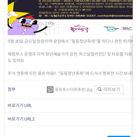
9월 20일 금요일 청량리역 광장에서 "동동청년축제"를 하다니 완전 럭키비
체험부스 운영과 지역 청년예술가의 공연, 퍼스널컬러진단 및 타로를 이용한
도 있어요
추석 연휴에 지친 몸과 마음!! "동동청년축제"에 오셔서 행복한 시간 보내다
첨부
미리보기
동동포스터(최종본).jpg
바로가기 URL
바로가기 URL2