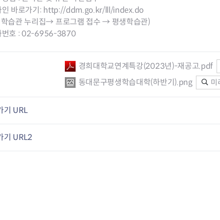
라인 바로가기:
http://ddm.go.kr/lll/index.do
생학습관 누리집→ 프로그램 접수 → 평생학습관)
화번호 : 02-6956-3870
경희대학교연계특강(2023년)-재공고.pdf
동대문구평생학습대학(하반기).png
미
기 URL
기 URL2