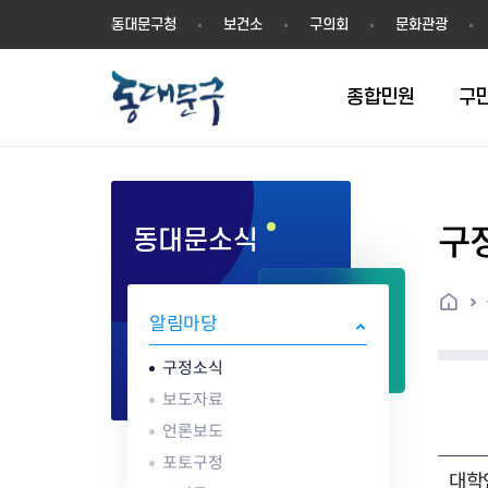
동
동대문구청
보건소
구의회
문화관광
대
문
구
종합민원
구
구
동대문소식
민원실안내
온라인접수
구정소식
주요업무계획(2024년~)
역사
교육소식
여권
구민제안
구보
예산일반현황
휘장(CI)
일자리소식
온라인번호표 발급(대기현황)
온라인접수내역
보도자료
주요업무계획(~2023년)
상징물
교육프로그램
세무
설문조사
동대문구소식지
주민참여예산제
상징말(BI)
일자리센터
홈
민원편람(민원서식)
언론보도
주요업무성과
홍보동영상
자치회관
건설관리
실버 소식지
지방재정공시
캐릭터
직업소개사업
알림마당
무인민원발급기
포토구정
비전 2026
기본현황
정보화교육
자동차·교통
동대문 생활안
중기지방재정계
슬로건
동행일자리사업
민원편의시책 및 제도
고시공고
동대문구청장직 인수위원회 백
행정구역
여성복지관
부동산
홍보물
세입,세출예산 
캐치프레이즈
지역공동체일자
구정소식
가족관계등록 제신고 후속절차
입법예고
서
꽃의 도시
평생학습관
건축
출산‧양육‧다
예산낭비신고
도시브랜드
보도자료
원스톱 통합안내
문화행사
월중주요행사
Walking City
교육지원센터
정보통신
예산낭비절감제
그린나래 동대
언론보도
행정서비스헌장
강좌교육
정책실명제
구민 아카데미 신청
자료실
포토구정
어디서나민원
추진현황
채용공고
수상현황
민방위
재정(예산)용어
대학