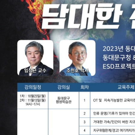
청렴자료방
석면건축물 DB
ESG경제
감사실시결과
탄소중립 생활 실천 캠페인
민생회복소
구민감사참여
보행환경 개선사업
업무추진비 공개
공중화장실 찾기
보조금공개
탄소중립지원센터
구민감사관활동