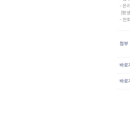
- 온
(평
- 전
첨부
바로가
바로가