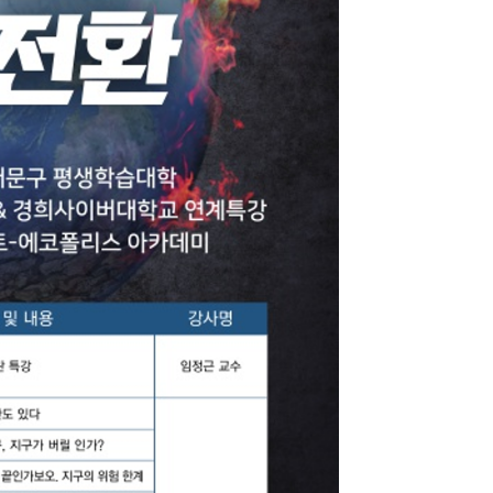
지원센터
도시디자인
비쿠폰 안내
건설공사알림
장안동283-1일대 개발사업
역세권 활성화사업
장안동 일대 종합발전계획 수
립
서울도시공간포털
지역주택조합사업