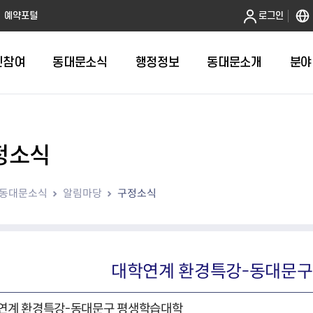
본문 바로가기
예약포털
로그인
민참여
동대문소식
행정정보
동대문소개
분야
정소식
인터넷민원발급
정보공개제도안내
조직도
청년소식
민원FAQ
공유도시 
동대문구 
발주계획
한눈에보기
복지소식
도
보건소인터넷민원발급
비공개세부기준
직원검색
서울청년센터 동대문
국민신문고(
공유게시판
주정차 단속
입찰정보
민원안내
의료·요양
동대문소식
알림마당
구정소식
대형폐기물신청
행정정보 사전공표
청사안내
DDM 청년창업센터
민원통합상
공유공간 대
계약현황
위원회
바우처사업
내
획
거주자우선주차신청
정보공개청구 TOP 10
찾아오시는 길
취업역량 강화
적극행정
계약 희망업
신설동
복지시설
운용현황
리사업
온라인현수막신청
정보목록
동대문구청 이용지도
참여문화 조성
바가지 요금
관련정보
용두동
아동청소년
자녀지원 안내
청년 행정체험단 신청
결재문서 공개
관련링크
제기동
노인
안
문구
업무추진비 공개
청년정책 문자알림서비스
전농1동
저소득
대학연계 환경특강-동대문구
지출집행내역 공개
전농2동
장애인
사전
보조금공개
답십리1동
여성친화도
연계 환경특강-동대문구 평생학습대학