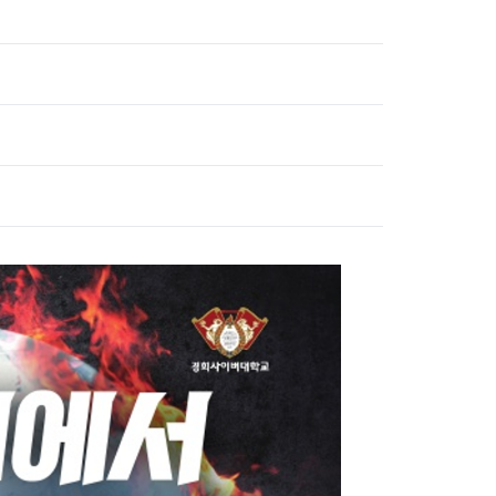
장협의체
년아지트
식
도시정비소식
금지원
공동주택현황
소개
사이트
고향사랑기부제
정비사업구역현황
청방법 및 처리
센터
답례물품
재건축
공표
착한가격업소
재개발
민원신청
착한가격업소 추천
재정비촉진
물가정보
지구단위계획
석면해체·제거일정
 기업
청량리 중심지 육성