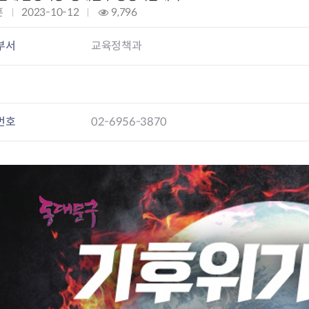
회의공개
답십리2동
출산육아
훈
작
2023-10-12
조
9,796
공유재산 정보
장안1동
주거
성
회
조직운영 핵심지표
장안2동
보듬누리
일
:
부서
교육정책과
위원회 현황
청량리동
지역사회보
:
동대문구 기억여행
회기동
자원봉사
공공데이터개방
휘경1동
보훈
휘경2동
DDM 청소
이문1동
번호
02-6956-3870
이문2동
청소환경소식
지역경제소
램
쓰레기배출및수거
중소기업자
공직자부조리신고
종량제봉투 및 납부필증
옴부즈만 
기업 관련 
하도급부조리신고
대형폐기물신청
고충민원 신
사이버창업
공익신고
재활용센터
조사결과 
동대문구 
부패행위신고
정화조청소
옴부즈만 
숨어있는 
행동강령위반신고
환경오염현황
장바구니 
복지·보조금 부정신고
환경개선부담금
전통시장
구민고객의 권리
환경제도
사회적경제