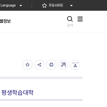
Language
주요사이트
별정보
사이트맵
검색
동대문
문자알림서비스
칭찬합시다
자치법규
교육기관
재난안전소식
상담민원)
 문자 알림
 통합돌봄사업
나눔의 장터마당
행정규제개혁
공공기관
안전문화운동
담창구
관 시설 안내
행정처분
우리 동네 안전지도
체 접수
온라인행정심판
재난별 행동요령
 신고
주민조례청구
안전보험·공제
법률상담
안전 체험·교육
재난유형별 주요정책사업
 평생학습대학
재난약자 행동요령
시