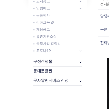
자주묻는질문
유관기관소식
월별행사달력
원어민 화상영어
고시공고
작
정지
새소식
공모사업 알림방
동국 천문대
입법예고
성
코로나19
동대문교육협력특화지구
자
문화행사
담당
교육경비보조금 지원
:
강좌교육
구분
채용공고
유관기관소식
전화
공모사업 알림방
코로나19
AI 사업 등록 관리제
동대문구 AI 사업 현황
지리교통소식
문화체육소식
구정간행물
도로명주소 안내
행사 및 프로그
국내도시
상세주소 부여제도
이용안내
문화체육시설
동대문글판
국외도시
지리정보
공원녹지현황
문자알림서비스 신청
자매도시 혜택
대중교통
단체안내
직거래장터쇼핑몰
자전거
동대문문화재단
주차장
우회전알리미