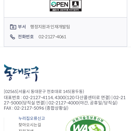
컨텐츠 담당자 정보
부서
행정지원과 인재개발팀
전화번호
02-2127-4061
[02565]서울시 동대문구 천호대로 145(용두동)
대표번호 : 02-2127-4114, 4300(120 다산콜센터로 연결) | 02-21
27-5000(당직실 연결) | 02-2127-4000(야간, 공휴일/당직실)
FAX : 02-2127-5096 (종합상황실)
누리집오류신고
찾아오시는길