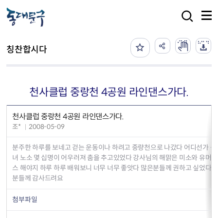
본문 바로가기
검색
칭찬합시다
천사클럽 중랑천 4공원 라인댄스가다.
천사클럽 중랑천 4공원 라인댄스가다.
조*
2008-05-09
분주한 하루를 보네고 걷는 운동이나 하려고 중량천으로 나갔다 어디선가 음
녀 노소 몇 십명이 어우러져 춤을 추고있었다 강사님의 해맑은 미소와 유머스
스 해야지 하루 하루 배워보니 너무 너무 좋앗다 많은분들께 권하고 싶었다
분들께 감사드려요
첨부파일