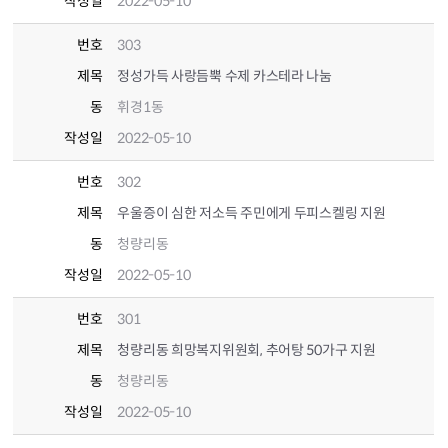
작성일
2022-05-10
번호
303
제목
정성가득 사랑듬뿍 수제 카스테라 나눔
동
휘경1동
작성일
2022-05-10
번호
302
제목
우울증이 심한 저소득 주민에게 두피스켈링 지원
동
청량리동
작성일
2022-05-10
번호
301
제목
청량리동 희망복지위원회, 추어탕 50가구 지원
동
청량리동
작성일
2022-05-10