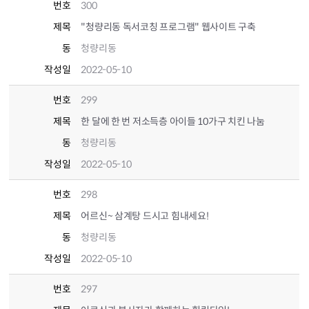
번호
300
제목
"청량리동 독서코칭 프로그램" 웹사이트 구축
동
청량리동
작성일
2022-05-10
번호
299
제목
한 달에 한 번 저소득층 아이들 10가구 치킨 나눔
동
청량리동
작성일
2022-05-10
번호
298
제목
어르신~ 삼계탕 드시고 힘내세요!
동
청량리동
작성일
2022-05-10
번호
297