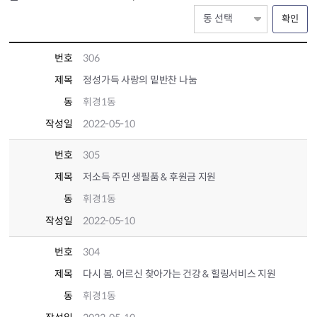
확인
번호
306
제목
정성가득 사랑의 밑반찬 나눔
동
휘경1동
작성일
2022-05-10
번호
305
제목
저소득 주민 생필품 & 후원금 지원
동
휘경1동
작성일
2022-05-10
번호
304
제목
다시 봄, 어르신 찾아가는 건강 & 힐링서비스 지원
동
휘경1동