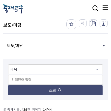
본문 바로가기
검색
보도/미담
보도/미담
조회
총 게시물 :
436
건 페이지 :
14/44