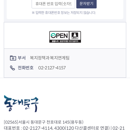
문자받기
※ 입력한 휴대폰번호 정보는 저장되지 않습니다.
컨텐츠 정보
컨텐츠 담당자 정보
부서
복지정책과 복지연계팀
전화번호
02-2127-4157
[02565]서울시 동대문구 천호대로 145(용두동)
대표번호 : 02-2127-4114, 4300(120 다산콜센터로 연결) | 02-21