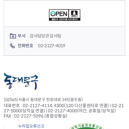
컨텐츠 정보
컨텐츠 담당자 정보
부서
감사담당관 감사팀
전화번호
02-2127-4019
[02565]서울시 동대문구 천호대로 145(용두동)
대표번호 : 02-2127-4114, 4300(120 다산콜센터로 연결) | 02-21
27-5000(당직실 연결) | 02-2127-4000(야간, 공휴일/당직실)
FAX : 02-2127-5096 (종합상황실)
누리집오류신고