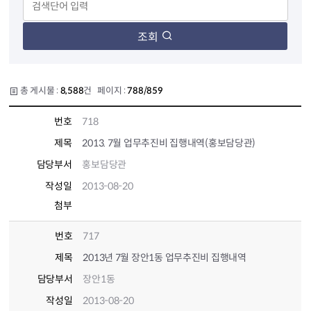
조회
총 게시물 :
8,588
건 페이지 :
788/859
번호
718
제목
2013. 7월 업무추진비 집행내역(홍보담당관)
담당부서
홍보담당관
작성일
2013-08-20
첨부
번호
717
제목
2013년 7월 장안1동 업무추진비 집행내역
담당부서
장안1동
작성일
2013-08-20