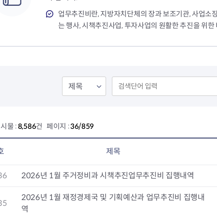
회의공개
답십리2동
출산육아
공유재산 정보
장안1동
주거
업무추진비란, 지방자치단체의 장과 보조기관, 사업소
조직운영 핵심지표
장안2동
보듬누리
는 행사, 시책추진사업, 투자사업의 원활한 추진을 위한
위원회 현황
청량리동
지역사회보
동대문구 기억여행
회기동
자원봉사
공공데이터개방
휘경1동
보훈
휘경2동
DDM 청소
이문1동
이문2동
청소환경소식
지역경제소
시물 :
8,586
건 페이지 :
36/859
램
쓰레기배출및수거
중소기업자
공직자부조리신고
종량제봉투 및 납부필증
옴부즈만 
기업 관련 
호
제목
하도급부조리신고
대형폐기물신청
고충민원 신
사이버창업
공익신고
재활용센터
조사결과 
동대문구 
36
2026년 1월 주거정비과 시책추진업무추진비 집행내역
부패행위신고
정화조청소
옴부즈만 
숨어있는 
행동강령위반신고
환경오염현황
장바구니 
2026년 1월 재정경제국 및 기획예산과 업무추진비 집행내
복지·보조금 부정신고
환경개선부담금
전통시장
35
역
구민고객의 권리
환경제도
사회적경제