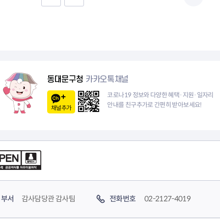
음
전
페
1
이
0
지
페
동대문구청
카카오톡채널
이
코로나19 정보와 다양한 혜택·지원·일자리
안내를 친구추가로 간편히 받아보세요!
채널추가
지
부서
감사담당관 감사팀
전화번호
02-2127-4019