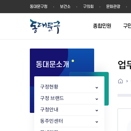
동
동대문구청
보건소
구의회
문화관광
대
문
구
종합민원
구
업
동대문소개
민원실안내
온라인접수
구정소식
주요업무계획(2024년~)
역사
교육소식
여권
구민제안
구보
예산일반현황
휘장(CI)
일자리소식
온라인번호표 발급(대기현황)
온라인접수내역
보도자료
주요업무계획(~2023년)
상징물
교육프로그램
세무
설문조사
동대문구소식지
주민참여예산제
상징말(BI)
일자리센터
홈
민원편람(민원서식)
언론보도
주요업무성과
홍보동영상
자치회관
건설관리
실버 소식지
지방재정공시
캐릭터
직업소개사업
구정현황
무인민원발급기
포토구정
비전 2026
기본현황
정보화교육
자동차·교통
동대문 생활안
중기지방재정계
슬로건
동행일자리사업
민원편의시책 및 제도
고시공고
동대문구청장직 인수위원회 백
행정구역
여성복지관
부동산
홍보물
세입,세출예산 
캐치프레이즈
지역공동체일자
구정 브랜드
가족관계등록 제신고 후속절차
입법예고
서
꽃의 도시
평생학습관
건축
출산‧양육‧다
예산낭비신고
도시브랜드
구청안내
원스톱 통합안내
문화행사
월중주요행사
Walking City
교육지원센터
정보통신
예산낭비절감제
그린나래 동대
행정서비스헌장
강좌교육
정책실명제
구민 아카데미 신청
자료실
동주민센터
어디서나민원
추진현황
채용공고
수상현황
민방위
재정(예산)용어