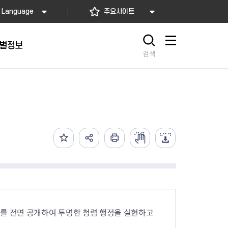
Language
주요사이트
별정보
사이트맵
검색
동대문
문자알림서비스
칭찬합시다
자치법규
교육기관
재난안전소식
상담민원)
 문자 알림
 통합돌봄사업
나눔의 장터마당
행정규제개혁
공공기관
안전문화운동
담창구
관 시설 안내
행정처분
우리 동네 안전지도
체 접수
온라인행정심판
재난별 행동요령
 신고
주민조례청구
안전보험·공제
법률상담
안전 체험·교육
재난유형별 주요정책사업
재난약자 행동요령
비를 전면 공개하여 투명한 청렴 행정을 실현하고
시