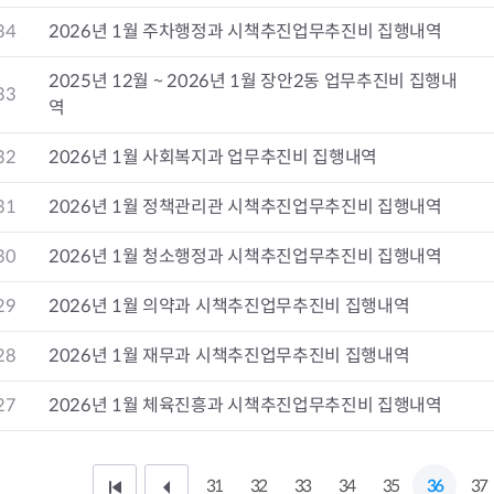
청렴자료방
석면건축물 DB
ESG경제
34
2026년 1월 주차행정과 시책추진업무추진비 집행내역
감사실시결과
탄소중립 생활 실천 캠페인
민생회복소
구민감사참여
보행환경 개선사업
2025년 12월 ~ 2026년 1월 장안2동 업무추진비 집행내
업무추진비 공개
공중화장실 찾기
33
역
보조금공개
탄소중립지원센터
구민감사관활동
32
2026년 1월 사회복지과 업무추진비 집행내역
31
2026년 1월 정책관리관 시책추진업무추진비 집행내역
30
2026년 1월 청소행정과 시책추진업무추진비 집행내역
29
2026년 1월 의약과 시책추진업무추진비 집행내역
28
2026년 1월 재무과 시책추진업무추진비 집행내역
27
2026년 1월 체육진흥과 시책추진업무추진비 집행내역
31
32
33
34
35
36
37
처
이