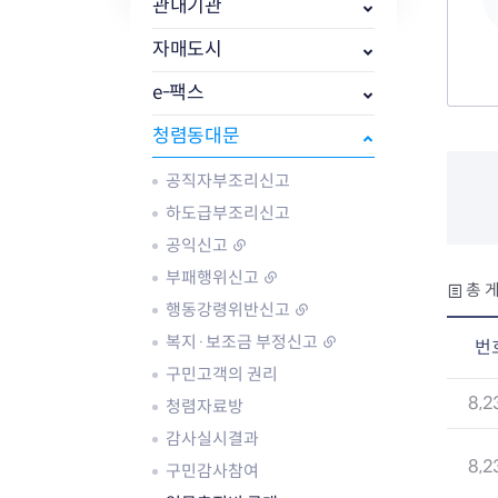
자주묻는질문
유관기관소식
월별행사달력
원어민 화상영어
관내기관
새소식
공모사업 알림방
동국 천문대
자매도시
코로나19
동대문교육협력특화지구
교육경비보조금 지원
e-팩스
청렴동대문
공직자부조리신고
하도급부조리신고
AI 사업 등록 관리제
공익신고
동대문구 AI 사업 현황
지리교통소식
문화체육소식
부패행위신고
총 게
도로명주소 안내
행사 및 프로그
행동강령위반신고
국내도시
상세주소 부여제도
이용안내
문화체육시설
복지·보조금 부정신고
번
국외도시
지리정보
공원녹지현황
구민고객의 권리
자매도시 혜택
대중교통
단체안내
직거래장터쇼핑몰
자전거
동대문문화재단
8,2
청렴자료방
주차장
감사실시결과
우회전알리미
8,2
구민감사참여