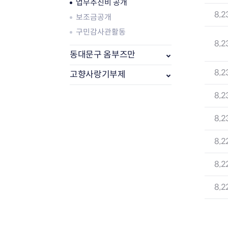
업무추진비 공개
8,2
보조금공개
구민감사관활동
8,2
동대문구 옴부즈만
8,2
고향사랑기부제
8,2
8,2
부동산소식
8,2
조상땅찾기
부동산중개업소현황
8,2
부동산중개업 알림판
8,2
부동산중개보수(중개수수료)
바뀐지번찾기
토지등급열기
개별공시지가