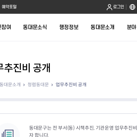
본문 바로가기
예약포털
로그인
민참여
동대문소식
행정정보
동대문소개
분야
무추진비 공개
인터넷민원발급
정보공개제도안내
조직도
청년소식
민원FAQ
공유도시 
동대문구 
발주계획
한눈에보기
복지소식
도
보건소인터넷민원발급
비공개세부기준
직원검색
서울청년센터 동대문
국민신문고(
공유게시판
주정차 단속
입찰정보
민원안내
의료·요양
동대문소개
청렴동대문
업무추진비 공개
대형폐기물신청
행정정보 사전공표
청사안내
DDM 청년창업센터
민원통합상
공유공간 대
계약현황
위원회
바우처사업
내
획
거주자우선주차신청
정보공개청구 TOP 10
찾아오시는 길
취업역량 강화
적극행정
계약 희망업
신설동
복지시설
운용현황
리사업
온라인현수막신청
정보목록
동대문구청 이용지도
참여문화 조성
바가지 요금
관련정보
용두동
아동청소년
자녀지원 안내
청년 행정체험단 신청
결재문서 공개
관련링크
제기동
노인
안
문구
업무추진비 공개
청년정책 문자알림서비스
전농1동
저소득
지출집행내역 공개
전농2동
장애인
동대문구는 전 부서(동) 시책추진, 기관운영 업무추진
사전
보조금공개
답십리1동
여성친화도
자 합니다.