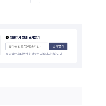
음
페
1
이
0
지
페
채널추가 안내 문자받기
이
문자받기
※ 입력한 휴대폰번호 정보는 저장되지 않습니다.
지