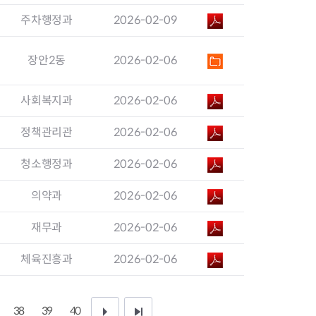
지원센터
도시디자인
주차행정과
2026-02-09
비쿠폰 안내
건설공사알림
장안동283-1일대 개발사업
역세권 활성화사업
장안2동
2026-02-06
장안동 일대 종합발전계획 수
립
사회복지과
2026-02-06
서울도시공간포털
지역주택조합사업
정책관리관
2026-02-06
청소행정과
2026-02-06
의약과
2026-02-06
재무과
2026-02-06
체육진흥과
2026-02-06
38
39
40
다
끝