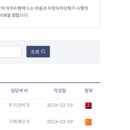
장의 직무수행에 드는 비용과 지방자치단체가 시행하
 비용을 말합니다.
장협의체
년아지트
조회
식
도시정비소식
금지원
공동주택현황
소개
사이트
고향사랑기부제
정비사업구역현황
담당부서
작성일
첨부
청방법 및 처리
센터
답례물품
재건축
공표
착한가격업소
재개발
민원신청
착한가격업소 추천
주거정비과
2026-02-09
재정비촉진
물가정보
지구단위계획
석면해체·제거일정
기획예산과
2026-02-09
 기업
청량리 중심지 육성