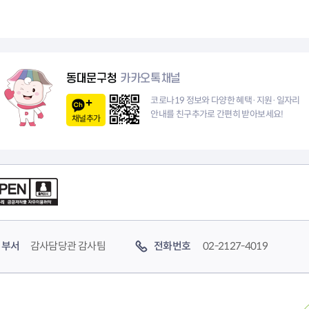
페
1
이
0
지
페
동대문구청
카카오톡채널
이
코로나19 정보와 다양한 혜택·지원·일자리
안내를 친구추가로 간편히 받아보세요!
채널추가
지
부서
감사담당관 감사팀
전화번호
02-2127-4019