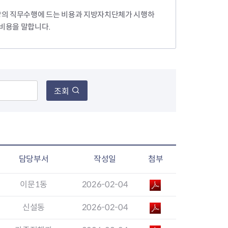
장의 직무수행에 드는 비용과 지방자치단체가 시행하
 비용을 말합니다.
장협의체
년아지트
조회
식
도시정비소식
금지원
공동주택현황
소개
사이트
고향사랑기부제
정비사업구역현황
담당부서
작성일
첨부
청방법 및 처리
센터
답례물품
재건축
공표
착한가격업소
재개발
민원신청
착한가격업소 추천
이문1동
2026-02-04
재정비촉진
물가정보
지구단위계획
신설동
2026-02-04
석면해체·제거일정
 기업
청량리 중심지 육성