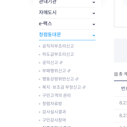
자주묻는질문
유관기관소식
월별행사달력
원어민 화상영어
관내기관
새소식
공모사업 알림방
동국 천문대
자매도시
코로나19
동대문교육협력특화지구
교육경비보조금 지원
e-팩스
청렴동대문
공직자부조리신고
하도급부조리신고
AI 사업 등록 관리제
공익신고
동대문구 AI 사업 현황
지리교통소식
문화체육소식
부패행위신고
총 게
도로명주소 안내
행사 및 프로그
행동강령위반신고
국내도시
상세주소 부여제도
이용안내
문화체육시설
복지·보조금 부정신고
번
국외도시
지리정보
공원녹지현황
구민고객의 권리
자매도시 혜택
대중교통
단체안내
직거래장터쇼핑몰
자전거
동대문문화재단
8,2
청렴자료방
주차장
감사실시결과
8,2
우회전알리미
구민감사참여