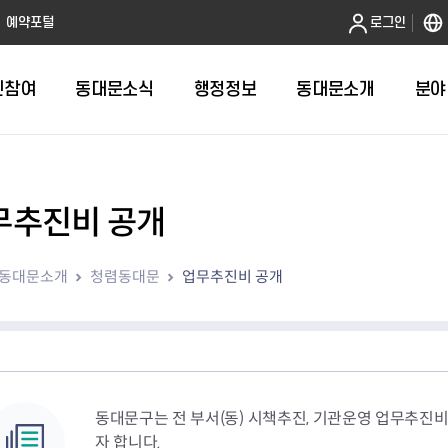
본문 바로가기
예약포털
로그인
민참여
동대문소식
행정정보
동대문소개
분야
무추진비 공개
인터넷민원발급
정보공개제도안내
조직도
청년소식
민원FAQ
공유도시 
동대문구 
발주계획
한눈에보기
복지소식
도
보건소인터넷민원발급
비공개세부기준
직원검색
서울청년센터 동대문
국민신문고(
공유게시판
주정차 단속
입찰정보
민원안내
의료·요양
동대문소개
청렴동대문
업무추진비 공개
대형폐기물신청
행정정보 사전공표
청사안내
DDM 청년창업센터
민원통합상
공유공간 대
계약현황
위원회
바우처사업
내
획
거주자우선주차신청
정보공개청구 TOP 10
찾아오시는 길
취업역량 강화
적극행정
계약 희망업
신설동
복지시설
운용현황
리사업
온라인현수막신청
정보목록
동대문구청 이용지도
참여문화 조성
바가지 요금
관련정보
용두동
아동청소년
자녀지원 안내
청년 행정체험단 신청
결재문서 공개
관련링크
제기동
노인
안
문구
업무추진비 공개
청년정책 문자알림서비스
전농1동
저소득
지출집행내역 공개
전농2동
장애인
동대문구는 전 부서(동) 시책추진, 기관운영 업무추진
사전
보조금공개
답십리1동
여성친화도
자 합니다.