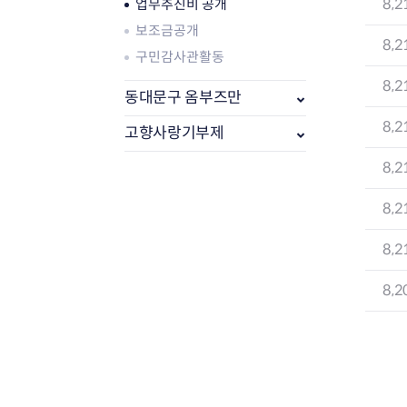
8,2
업무추진비 공개
보조금공개
8,2
구민감사관활동
8,2
동대문구 옴부즈만
8,2
고향사랑기부제
8,2
8,2
부동산소식
8,2
조상땅찾기
8,2
부동산중개업소현황
부동산중개업 알림판
부동산중개보수(중개수수료)
바뀐지번찾기
토지등급열기
개별공시지가