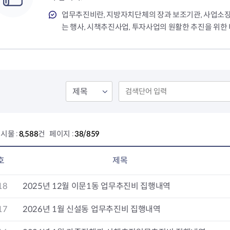
회의공개
답십리2동
출산육아
공유재산 정보
장안1동
주거
업무추진비란, 지방자치단체의 장과 보조기관, 사업소
조직운영 핵심지표
장안2동
보듬누리
는 행사, 시책추진사업, 투자사업의 원활한 추진을 위한
위원회 현황
청량리동
지역사회보
동대문구 기억여행
회기동
자원봉사
공공데이터개방
휘경1동
보훈
휘경2동
DDM 청소
이문1동
이문2동
청소환경소식
지역경제소
시물 :
8,588
건 페이지 :
38/859
램
쓰레기배출및수거
중소기업자
공직자부조리신고
종량제봉투 및 납부필증
옴부즈만 
기업 관련 
호
제목
하도급부조리신고
대형폐기물신청
고충민원 신
사이버창업
공익신고
재활용센터
조사결과 
동대문구 
18
2025년 12월 이문1동 업무추진비 집행내역
부패행위신고
정화조청소
옴부즈만 
숨어있는 
행동강령위반신고
환경오염현황
장바구니 
17
2026년 1월 신설동 업무추진비 집행내역
복지·보조금 부정신고
환경개선부담금
전통시장
구민고객의 권리
환경제도
사회적경제