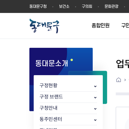
동
동대문구청
보건소
구의회
문화관광
대
문
구
종합민원
구
업
동대문소개
민원실안내
온라인접수
구정소식
주요업무계획(2024년~)
역사
교육소식
여권
구민제안
구보
예산일반현황
휘장(CI)
일자리소식
온라인번호표 발급(대기현황)
온라인접수내역
보도자료
주요업무계획(~2023년)
상징물
교육프로그램
세무
설문조사
동대문구소식지
주민참여예산제
상징말(BI)
일자리센터
홈
민원편람(민원서식)
언론보도
주요업무성과
홍보동영상
자치회관
건설관리
실버 소식지
지방재정공시
캐릭터
직업소개사업
구정현황
무인민원발급기
포토구정
비전 2026
기본현황
정보화교육
자동차·교통
동대문 생활안
중기지방재정계
슬로건
동행일자리사업
민원편의시책 및 제도
고시공고
동대문구청장직 인수위원회 백
행정구역
여성복지관
부동산
홍보물
세입,세출예산 
캐치프레이즈
지역공동체일자
구정 브랜드
가족관계등록 제신고 후속절차
입법예고
서
꽃의 도시
평생학습관
건축
출산‧양육‧다
예산낭비신고
도시브랜드
구청안내
원스톱 통합안내
문화행사
월중주요행사
Walking City
교육지원센터
정보통신
예산낭비절감제
그린나래 동대
행정서비스헌장
강좌교육
정책실명제
구민 아카데미 신청
자료실
동주민센터
어디서나민원
추진현황
채용공고
수상현황
민방위
재정(예산)용어