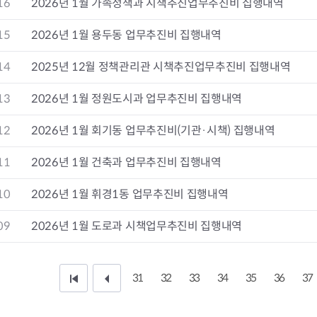
16
2026년 1월 가족정책과 시책추진업무추진비 집행내역
청렴자료방
석면건축물 DB
ESG경제
감사실시결과
탄소중립 생활 실천 캠페인
민생회복소
15
2026년 1월 용두동 업무추진비 집행내역
구민감사참여
보행환경 개선사업
업무추진비 공개
공중화장실 찾기
14
2025년 12월 정책관리관 시책추진업무추진비 집행내역
보조금공개
탄소중립지원센터
구민감사관활동
13
2026년 1월 정원도시과 업무추진비 집행내역
12
2026년 1월 회기동 업무추진비(기관·시책) 집행내역
11
2026년 1월 건축과 업무추진비 집행내역
10
2026년 1월 휘경1동 업무추진비 집행내역
09
2026년 1월 도로과 시책업무추진비 집행내역
31
32
33
34
35
36
37
처
이
음
전