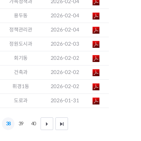
가족정책과
2026-02-04
지원센터
도시디자인
비쿠폰 안내
건설공사알림
용두동
2026-02-04
장안동283-1일대 개발사업
역세권 활성화사업
정책관리관
2026-02-04
장안동 일대 종합발전계획 수
립
정원도시과
2026-02-03
서울도시공간포털
지역주택조합사업
회기동
2026-02-02
건축과
2026-02-02
휘경1동
2026-02-02
도로과
2026-01-31
38
39
40
다
끝
음
페