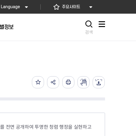
Language
주요사이트
별정보
사이트맵
검색
동대문
문자알림서비스
칭찬합시다
자치법규
교육기관
재난안전소식
상담민원)
 문자 알림
 통합돌봄사업
나눔의 장터마당
행정규제개혁
공공기관
안전문화운동
담창구
관 시설 안내
행정처분
우리 동네 안전지도
체 접수
온라인행정심판
재난별 행동요령
 신고
주민조례청구
안전보험·공제
법률상담
안전 체험·교육
재난유형별 주요정책사업
재난약자 행동요령
비를 전면 공개하여 투명한 청렴 행정을 실현하고
시