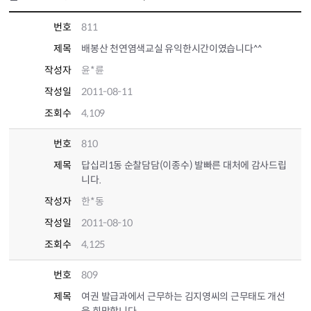
번호
811
제목
배봉산 천연염색교실 유익한시간이였습니다^^
작성자
윤*륜
작성일
2011-08-11
조회수
4,109
번호
810
제목
답십리1동 순찰담담(이종수) 발빠른 대처에 감사드립
니다.
작성자
한*동
작성일
2011-08-10
조회수
4,125
번호
809
제목
여권 발급과에서 근무하는 김지영씨의 근무태도 개선