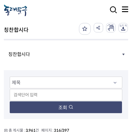
본문 바로가기
검색
칭찬합시다
칭찬합시다
조회
총 게시물 :
3,961
건 페이지 :
316/397