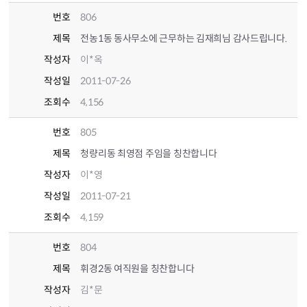
번호
806
제목
전농1동 동사무소에 근무하는 김재희님 감사드립니다.
작성자
이*옥
작성일
2011-07-26
조회수
4,156
번호
805
제목
청량리동 최영점 주임을 칭찬합니다
작성자
이*영
작성일
2011-07-21
조회수
4,159
번호
804
제목
휘경2동 여직원을 칭찬합니다
작성자
김*문