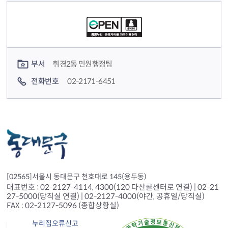
컨텐츠 정보
컨텐츠 담당자 정보
부서
휘경2동 민원행정팀
전화번호
02-2171-6451
[02565]서울시 동대문구 천호대로 145(용두동)
대표번호 : 02-2127-4114, 4300(120 다산콜센터로 연결) | 02-21
27-5000(당직실 연결) | 02-2127-4000(야간, 공휴일/당직실)
FAX : 02-2127-5096 (종합상황실)
누리집오류신고