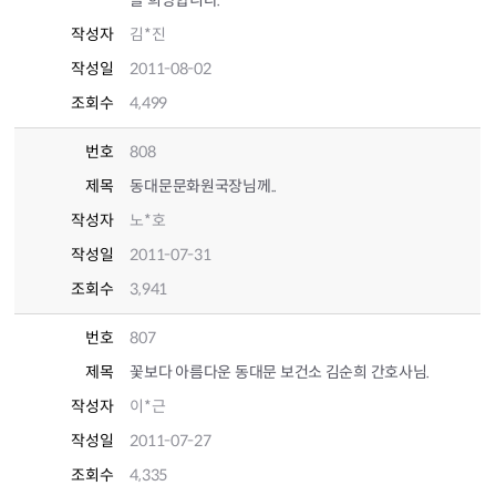
을 희망합니다.
작성자
김*진
작성일
2011-08-02
조회수
4,499
번호
808
제목
동대문문화원국장님께..
작성자
노*호
작성일
2011-07-31
조회수
3,941
번호
807
제목
꽃보다 아름다운 동대문 보건소 김순희 간호사님.
작성자
이*근
작성일
2011-07-27
조회수
4,335