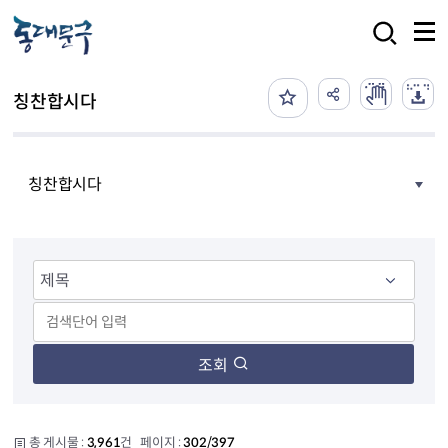
본문 바로가기
검색
칭찬합시다
칭찬합시다
조회
총 게시물 :
3,961
건 페이지 :
302/397