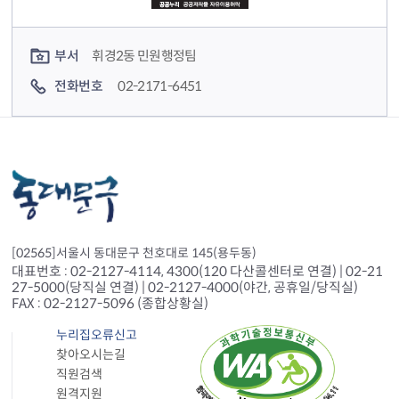
컨텐츠 담당자 정보
부서
휘경2동 민원행정팀
전화번호
02-2171-6451
[02565]서울시 동대문구 천호대로 145(용두동)
대표번호 : 02-2127-4114, 4300(120 다산콜센터로 연결) | 02-21
27-5000(당직실 연결) | 02-2127-4000(야간, 공휴일/당직실)
FAX : 02-2127-5096 (종합상황실)
누리집오류신고
찾아오시는길
직원검색
원격지원