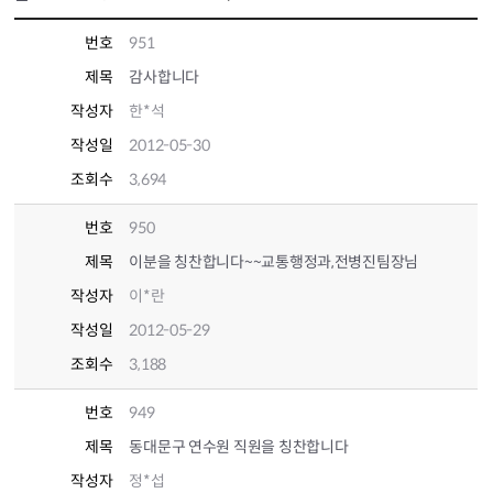
번호
951
제목
감사합니다
작성자
한*석
작성일
2012-05-30
조회수
3,694
번호
950
제목
이분을 칭찬합니다~~교통행정과,전병진팀장님
작성자
이*란
작성일
2012-05-29
조회수
3,188
번호
949
제목
동대문구 연수원 직원을 칭찬합니다
작성자
정*섭