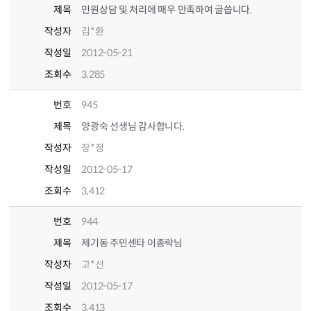
제목
민원상담 및 처리에 매우 만족하여 글씁니다.
작성자
김*환
작성일
2012-05-21
조회수
3,285
번호
945
제목
양광숙 선생님 감사합니다.
작성자
장*정
작성일
2012-05-17
조회수
3,412
번호
944
제목
제기동 주민센타 이종락님
작성자
고*선
작성일
2012-05-17
조회수
3,413