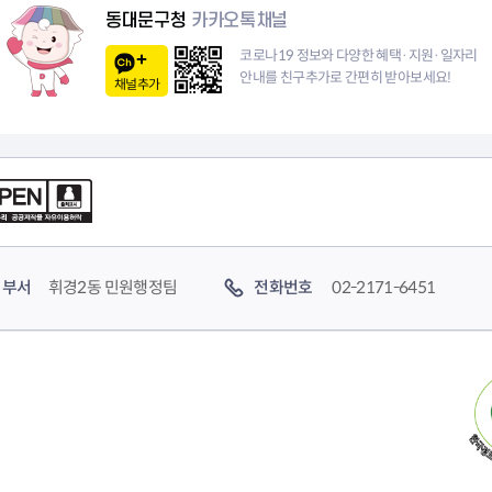
이
동대문구청
카카오톡채널
지
코로나19 정보와 다양한 혜택·지원·일자리
안내를 친구추가로 간편히 받아보세요!
채널추가
부서
휘경2동 민원행정팀
전화번호
02-2171-6451