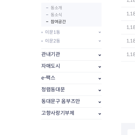
1,1
동소개
1,1
동소식
참여공간
1,1
이문1동
1,1
이문2동
관내기관
1,1
자매도시
e-팩스
부동산소식
조상땅찾기
청렴동대문
부동산중개업소현황
동대문구 옴부즈만
부동산중개업 알림판
부동산중개보수(중개수수료)
고향사랑기부제
바뀐지번찾기
토지등급열기
개별공시지가