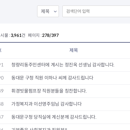
회의공개
답십리2동
출산육아
공유재산 정보
장안1동
주거
조직운영 핵심지표
장안2동
보듬누리
위원회 현황
청량리동
지역사회보
동대문구 기억여행
회기동
자원봉사
시물 :
3,961
건 페이지 :
278/397
공공데이터개방
휘경1동
보훈
휘경2동
DDM 청소
이문1동
호
제목
이문2동
91
청량리동주민센터에 계시는 정진옥 선생님 감사합니다.
청소환경소식
지역경제소
램
쓰레기배출및수거
중소기업자
90
동대문 구청 직원 이하나 씨께 감사드립니다
공직자부조리신고
종량제봉투 및 납부필증
옴부즈만 
기업 관련 
89
휘경빗물펌프장 직원분들을 칭찬합니다.
하도급부조리신고
대형폐기물신청
고충민원 신
사이버창업
공익신고
재활용센터
조사결과 
동대문구 
88
가정복지과 이선영주임님 감사합니다
부패행위신고
정화조청소
옴부즈만 
숨어있는 
행동강령위반신고
환경오염현황
장바구니 
87
동대문구청 당직실에 계신분께 감사드립니다.
복지·보조금 부정신고
환경개선부담금
전통시장
구민고객의 권리
환경제도
사회적경제