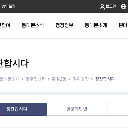
본문 바로가기
예약포털
로그인
민참여
동대문소식
행정정보
동대문소개
분야
찬합시다
인터넷민원발급
정보공개제도안내
조직도
청년소식
민원FAQ
공유도시 
동대문구 
발주계획
한눈에보기
복지소식
도
보건소인터넷민원발급
비공개세부기준
직원검색
서울청년센터 동대문
국민신문고(
공유게시판
주정차 단속
입찰정보
민원안내
의료·요양
동대문소개
동주민센터
휘경2동
참여공간
칭찬합시다
대형폐기물신청
행정정보 사전공표
청사안내
DDM 청년창업센터
민원통합상
공유공간 대
계약현황
위원회
바우처사업
내
획
거주자우선주차신청
정보공개청구 TOP 10
찾아오시는 길
취업역량 강화
적극행정
계약 희망업
신설동
복지시설
운용현황
리사업
온라인현수막신청
정보목록
동대문구청 이용지도
참여문화 조성
바가지 요금
관련정보
용두동
아동청소년
자녀지원 안내
청년 행정체험단 신청
결재문서 공개
관련링크
제기동
노인
안
문구
업무추진비 공개
청년정책 문자알림서비스
전농1동
저소득
칭찬합시다
질문과답변
지출집행내역 공개
전농2동
장애인
사전
보조금공개
답십리1동
여성친화도