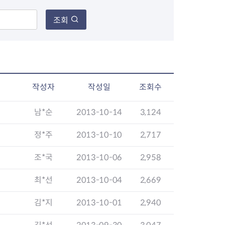
조회
장협의체
년아지트
작성자
작성일
조회수
남*순
2013-10-14
3,124
식
도시정비소식
금지원
공동주택현황
정*주
2013-10-10
2,717
소개
사이트
고향사랑기부제
정비사업구역현황
조*국
2013-10-06
2,958
청방법 및 처리
센터
답례물품
재건축
공표
착한가격업소
재개발
최*선
2013-10-04
2,669
민원신청
착한가격업소 추천
재정비촉진
물가정보
지구단위계획
김*지
2013-10-01
2,940
석면해체·제거일정
 기업
청량리 중심지 육성