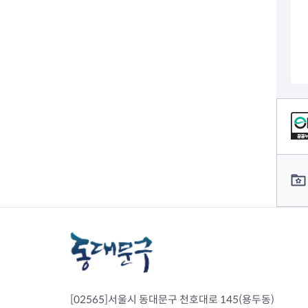
전세사기피해
컨텐츠 정보
컨텐츠 담당자 정보
[02565]서울시 동대문구 천호대로 145(용두동)