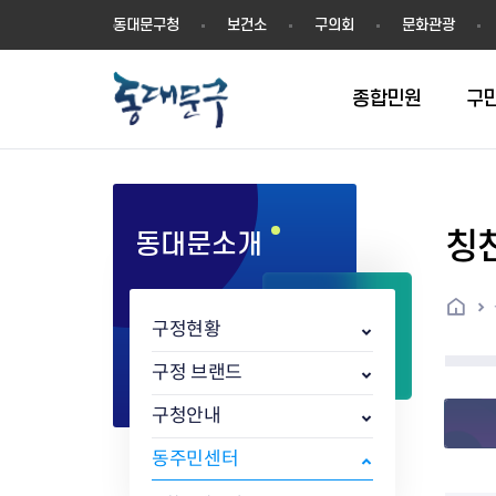
동
동대문구청
보건소
구의회
문화관광
대
문
구
종합민원
구
칭
동대문소개
민원실안내
온라인접수
구정소식
주요업무계획(2024년~)
역사
교육소식
여권
구민제안
구보
예산일반현황
휘장(CI)
일자리소식
온라인번호표 발급(대기현황)
온라인접수내역
보도자료
주요업무계획(~2023년)
상징물
교육프로그램
세무
설문조사
동대문구소식지
주민참여예산제
상징말(BI)
일자리센터
홈
민원편람(민원서식)
언론보도
주요업무성과
홍보동영상
자치회관
건설관리
실버 소식지
지방재정공시
캐릭터
직업소개사업
구정현황
무인민원발급기
포토구정
비전 2026
기본현황
정보화교육
자동차·교통
동대문 생활안
중기지방재정계
슬로건
동행일자리사업
민원편의시책 및 제도
고시공고
동대문구청장직 인수위원회 백
행정구역
여성복지관
부동산
홍보물
세입,세출예산 
캐치프레이즈
지역공동체일자
구정 브랜드
가족관계등록 제신고 후속절차
입법예고
서
꽃의 도시
평생학습관
건축
출산‧양육‧다
예산낭비신고
도시브랜드
구청안내
원스톱 통합안내
문화행사
월중주요행사
Walking City
교육지원센터
정보통신
예산낭비절감제
그린나래 동대
행정서비스헌장
강좌교육
정책실명제
구민 아카데미 신청
자료실
동주민센터
어디서나민원
추진현황
채용공고
수상현황
민방위
재정(예산)용어