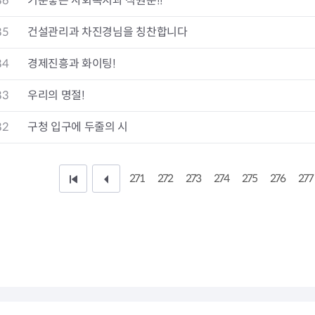
86
기분좋은 사회복지과 직원분!!
청렴자료방
석면건축물 DB
ESG경제
감사실시결과
탄소중립 생활 실천 캠페인
민생회복소
85
건설관리과 차진경님을 칭찬합니다
구민감사참여
보행환경 개선사업
업무추진비 공개
공중화장실 찾기
84
경제진흥과 화이팅!
보조금공개
탄소중립지원센터
구민감사관활동
83
우리의 명절!
82
구청 입구에 두줄의 시
271
272
273
274
275
276
277
처
이
음
전
페
1
이
0
지
페