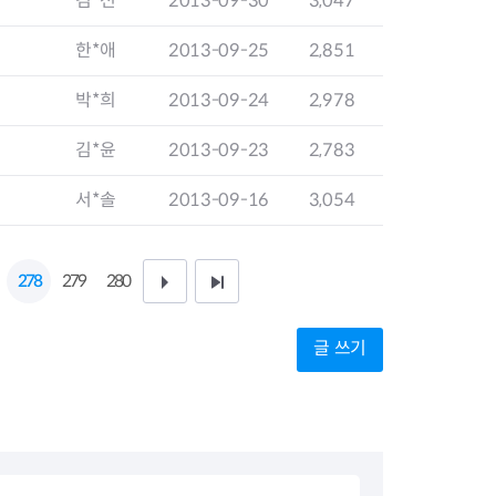
김*선
2013-09-30
3,047
지원센터
도시디자인
비쿠폰 안내
건설공사알림
한*애
2013-09-25
2,851
장안동283-1일대 개발사업
역세권 활성화사업
박*희
2013-09-24
2,978
장안동 일대 종합발전계획 수
립
김*윤
2013-09-23
2,783
서울도시공간포털
지역주택조합사업
서*솔
2013-09-16
3,054
278
279
280
다
끝
음
페
글 쓰기
1
이
0
지
페