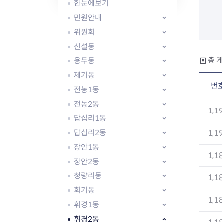
자주묻는질문
유관기관소식
월별행사달력
원어민 화상영어
한눈에보기
새소식
공모사업 알림방
동국 천문대
민원안내
코로나19
동대문교육협력특화지구
위원회
교육경비보조금 지원
신설동
용두동
총 게
제기동
번
전농1동
전농2동
AI 사업 등록 관리제
1,1
답십리1동
동대문구 AI 사업 현황
지리교통소식
문화체육소식
도로명주소 안내
행사 및 프로그
답십리2동
1,1
국내도시
상세주소 부여제도
이용안내
문화체육시설
장안1동
1,1
국외도시
지리정보
공원녹지현황
장안2동
자매도시 혜택
대중교통
단체안내
청량리동
1,1
직거래장터쇼핑몰
자전거
동대문문화재단
회기동
주차장
1,1
우회전알리미
휘경1동
휘경2동