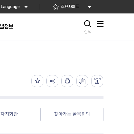
Language
주요사이트
별정보
사이트맵
검색
동대문
문자알림서비스
칭찬합시다
자치법규
교육기관
재난안전소식
상담민원)
 문자 알림
 통합돌봄사업
나눔의 장터마당
행정규제개혁
공공기관
안전문화운동
담창구
관 시설 안내
행정처분
우리 동네 안전지도
체 접수
온라인행정심판
재난별 행동요령
 신고
주민조례청구
안전보험·공제
법률상담
안전 체험·교육
재난유형별 주요정책사업
자치회관
찾아가는 골목회의
재난약자 행동요령
시