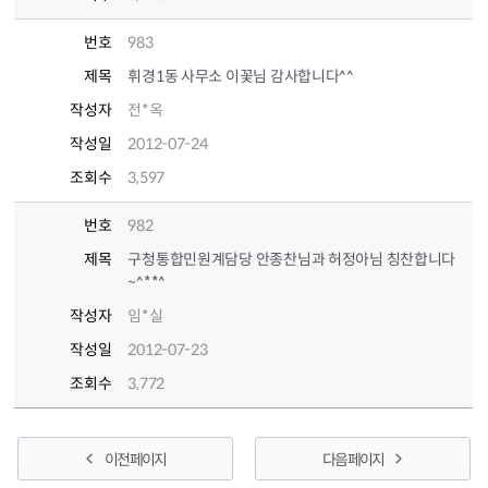
번호
983
제목
휘경1동 사무소 이꽃님 감사합니다^^
작성자
전*옥
작성일
2012-07-24
조회수
3,597
번호
982
제목
구청통합민원계담당 안종찬님과 허정아님 칭찬합니다
~^**^
작성자
임*실
작성일
2012-07-23
조회수
3,772
이전 페이지
다음 페이지