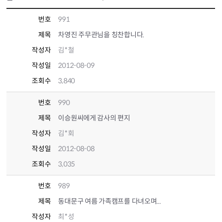
번호
991
제목
차영진 주무관님을 칭찬합니다.
작성자
김*철
작성일
2012-08-09
조회수
3,840
번호
990
제목
이승원씨에게 감사의 편지
작성자
김*회
작성일
2012-08-08
조회수
3,035
번호
989
제목
동대문구 여름 가족캠프를 다녀오며...
작성자
최*성