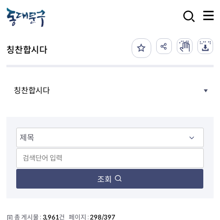
본문 바로가기
검색
칭찬합시다
칭찬합시다
조회
총 게시물 :
3,961
건 페이지 :
298/397