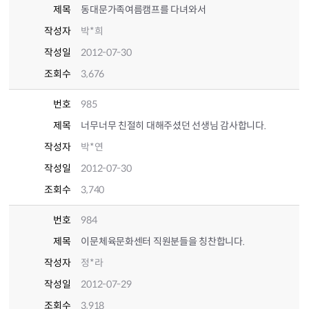
제목
동대문가족여름캠프를 다녀와서
작성자
박*희
작성일
2012-07-30
조회수
3,676
번호
985
제목
너무너무 친절히 대해주셨던 선생님 감사합니다.
작성자
박*연
작성일
2012-07-30
조회수
3,740
번호
984
제목
이문체육문화센터 직원분들을 칭찬합니다.
작성자
정*라
작성일
2012-07-29
조회수
3,918