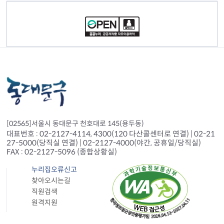
컨텐츠 정보
[02565]서울시 동대문구 천호대로 145(용두동)
대표번호 : 02-2127-4114, 4300(120 다산콜센터로 연결) | 02-21
27-5000(당직실 연결) | 02-2127-4000(야간, 공휴일/당직실)
FAX : 02-2127-5096 (종합상황실)
누리집오류신고
찾아오시는길
직원검색
원격지원