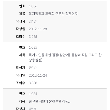
번호
1,036
제목
복지정책과 조영희 주무관 칭찬편지
작성자
김*영
작성일
2012-11-28
조회수
3,255
번호
1,035
제목
독거노인을 위한 김장(장안2동 동장과 직원 그리고 한
창용원장)
작성자
한*순
작성일
2012-11-24
조회수
3,338
번호
1,034
제목
친절한 직원과 불친절한 직원...
작성자
박*호