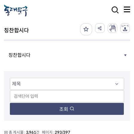
본문 바로가기
검색
칭찬합시다
칭찬합시다
조회
총 게시물 :
3,961
건 페이지 :
293/397