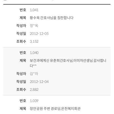
번호
1,041
제목
황수옥 간호사님을 칭찬합니다
작성자
정*옥
작성일
2012-12-05
조회수
3,152
번호
1,040
제목
보건과에계신 유춘희간호사님,이미자선생님 감사합니
다^^
작성자
김*자
작성일
2012-12-04
조회수
2,882
번호
1,039
제목
장안공원 주변 경로당,은천복지회관