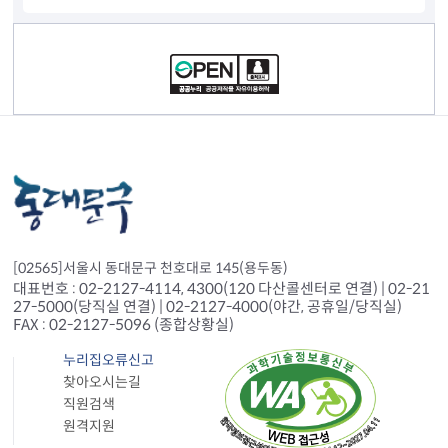
컨텐츠 정보
[02565]서울시 동대문구 천호대로 145(용두동)
대표번호 : 02-2127-4114, 4300(120 다산콜센터로 연결) | 02-21
27-5000(당직실 연결) | 02-2127-4000(야간, 공휴일/당직실)
FAX : 02-2127-5096 (종합상황실)
누리집오류신고
찾아오시는길
직원검색
원격지원