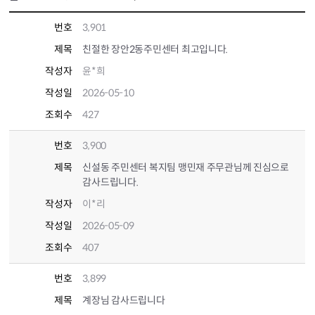
번호
3,901
제목
친절한 장안2동주민센터 최고입니다.
작성자
윤*희
작성일
2026-05-10
조회수
427
번호
3,900
제목
신설동 주민센터 복지팀 맹민재 주무관님께 진심으로
감사드립니다.
작성자
이*리
작성일
2026-05-09
조회수
407
번호
3,899
제목
계장님 감사드립니다