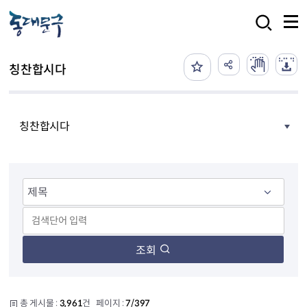
본문 바로가기
검색
칭찬합시다
칭찬합시다
조회
총 게시물 :
3,961
건 페이지 :
7/397