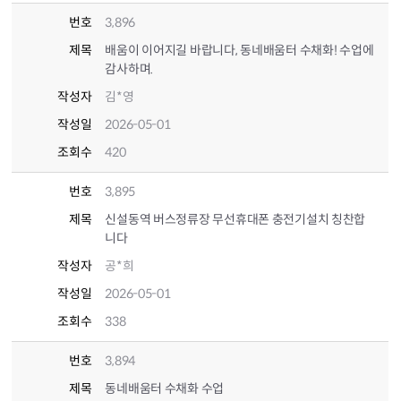
번호
3,896
제목
배움이 이어지길 바랍니다, 동네배움터 수채화! 수업에
감사하며.
작성자
김*영
작성일
2026-05-01
조회수
420
번호
3,895
제목
신설동역 버스정류장 무선휴대폰 충전기설치 칭찬합
니다
작성자
공*희
작성일
2026-05-01
조회수
338
번호
3,894
제목
동네배움터 수채화 수업