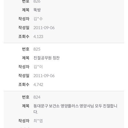
번호
826
제목
뚝방
작성자
김*수
작성일
2011-09-06
조회수
4,123
번호
825
제목
친절공무원 칭찬
작성자
김*이
작성일
2011-09-06
조회수
4,742
번호
824
제목
동대문구 보건소 영양플러스 영양사님 모두 친절합니
다.
작성자
최*엽