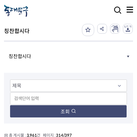
본문 바로가기
검색
칭찬합시다
칭찬합시다
조회
총 게시물 :
3,961
건 페이지 :
314/397