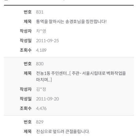
번호
831
제목
통역을 잘하시는 송경호님을 칭찬합니다!
작성자
차*영
작성일
2011-09-25
조회수
4,189
번호
830
제목
전농1동 주민센터...[ 주관- 서울시립대로 벽화작업을
마치며...]
작성자
김*정
작성일
2011-09-20
조회수
4,476
번호
829
제목
진심으로 엎드려 큰절올립니다.