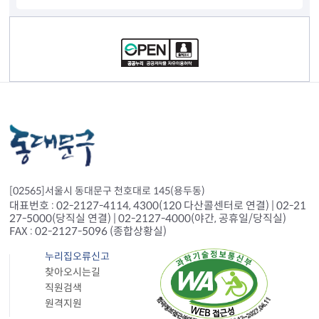
컨텐츠 정보
[02565]서울시 동대문구 천호대로 145(용두동)
대표번호 : 02-2127-4114, 4300(120 다산콜센터로 연결) | 02-21
27-5000(당직실 연결) | 02-2127-4000(야간, 공휴일/당직실)
FAX : 02-2127-5096 (종합상황실)
누리집오류신고
찾아오시는길
직원검색
원격지원