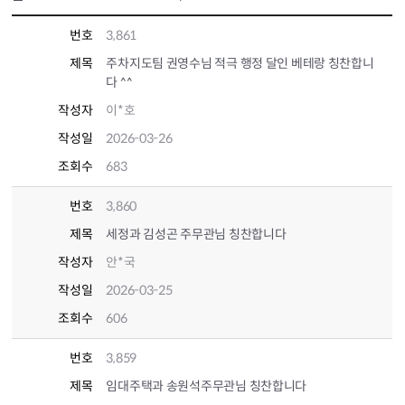
번호
3,861
제목
주차지도팀 권영수님 적극 행정 달인 베테랑 칭찬합니
다 ^^
작성자
이*호
작성일
2026-03-26
조회수
683
번호
3,860
제목
세정과 김성곤 주무관님 칭찬합니다
작성자
안*국
작성일
2026-03-25
조회수
606
번호
3,859
제목
임대주택과 송원석주무관님 칭찬합니다