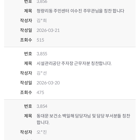
번호
3,856
제목
청량리동 주민센터 이수진 주무관님을 칭찬 합니다
작성자
김*희
작성일
2026-03-21
조회수
515
번호
3,855
제목
시설관리공단 주자장 근무자분 칭찬합니다.
작성자
김*선
작성일
2026-03-20
조회수
475
번호
3,854
제목
동대문 보건소 백일해 담당자님 및 담당 부서분들 칭찬
합니다.
작성자
오*진