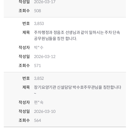
작성일
2026-03-17
조회수
508
번호
3,853
제목
주차행정과 정음조 선생님과 같이 일하시는 주차 단속
공무원님들을 칭찬 합니다.
작성자
박*수
작성일
2026-03-12
조회수
571
번호
3,852
제목
장기요양기관 신설담당 박수호주무관님을 칭찬합니다
~
작성자
편*숙
작성일
2026-03-10
조회수
564