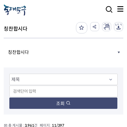
본문 바로가기
검색
칭찬합시다
칭찬합시다
조회
총 게시물 :
3,961
건 페이지 :
11/397