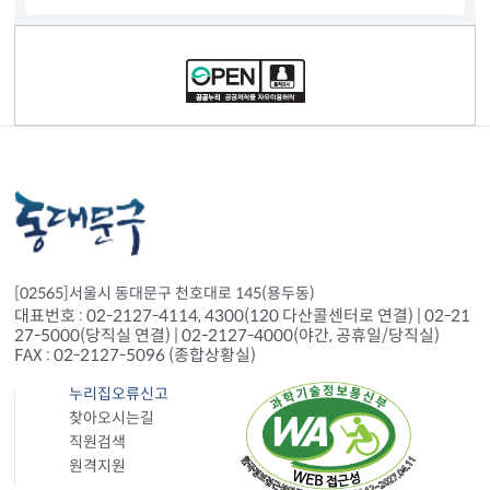
컨텐츠 정보
[02565]서울시 동대문구 천호대로 145(용두동)
대표번호 : 02-2127-4114, 4300(120 다산콜센터로 연결) | 02-21
27-5000(당직실 연결) | 02-2127-4000(야간, 공휴일/당직실)
FAX : 02-2127-5096 (종합상황실)
누리집오류신고
찾아오시는길
직원검색
원격지원