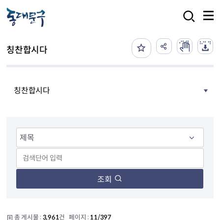
본문 바로가기
검색
칭찬합시다
칭찬합시다
조회
총 게시물 :
3,961
건 페이지 :
11/397