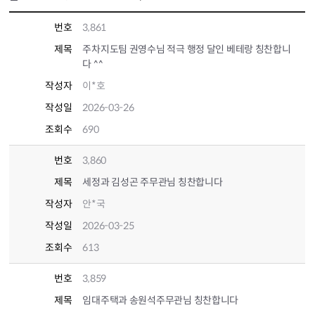
번호
3,861
제목
주차지도팀 권영수님 적극 행정 달인 베테랑 칭찬합니
다 ^^
작성자
이*호
작성일
2026-03-26
조회수
690
번호
3,860
제목
세정과 김성곤 주무관님 칭찬합니다
작성자
안*국
작성일
2026-03-25
조회수
613
번호
3,859
제목
임대주택과 송원석주무관님 칭찬합니다