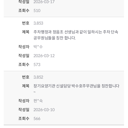
작성일
2026-03-17
조회수
510
번호
3,853
제목
주차행정과 정음조 선생님과 같이 일하시는 주차 단속
공무원님들을 칭찬 합니다.
작성자
박*수
작성일
2026-03-12
조회수
573
번호
3,852
제목
장기요양기관 신설담당 박수호주무관님을 칭찬합니다
~
작성자
편*숙
작성일
2026-03-10
조회수
566