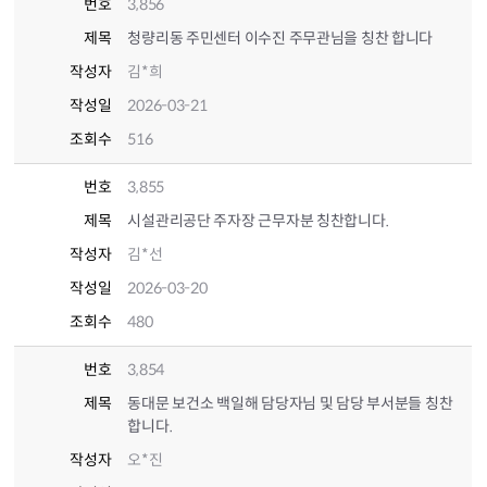
번호
3,856
제목
청량리동 주민센터 이수진 주무관님을 칭찬 합니다
작성자
김*희
작성일
2026-03-21
조회수
516
번호
3,855
제목
시설관리공단 주자장 근무자분 칭찬합니다.
작성자
김*선
작성일
2026-03-20
조회수
480
번호
3,854
제목
동대문 보건소 백일해 담당자님 및 담당 부서분들 칭찬
합니다.
작성자
오*진