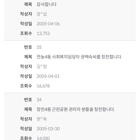
제목
감사합니다
작성자
장*섭
작성일
2005-04-06
조회수
13,753
번호
35
제목
전농4동 사회복지담당자 권택숙씨를 칭찬합니다.
작성자
김*정
작성일
2005-04-01
조회수
16,678
번호
34
제목
장안4동 근린공원 관리자 분들을 칭찬합니다.
작성자
현*욱
작성일
2005-03-30
조회수
14,030