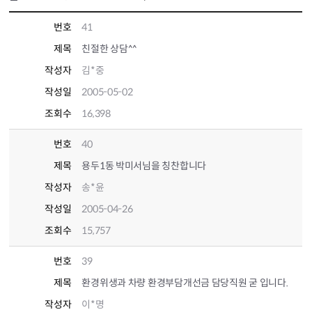
번호
41
제목
친절한 상담^^
작성자
김*중
작성일
2005-05-02
조회수
16,398
번호
40
제목
용두1동 박미서님을 칭찬합니다
작성자
송*윤
작성일
2005-04-26
조회수
15,757
번호
39
제목
환경위생과 차량 환경부담개선금 담당직원 굳 입니다.
작성자
이*명