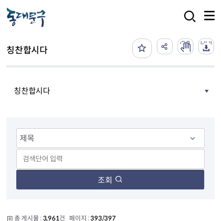
본문 바로가기
검색
칭찬합시다
칭찬합시다
조회
총 게시물 :
3,961
건 페이지 :
393/397