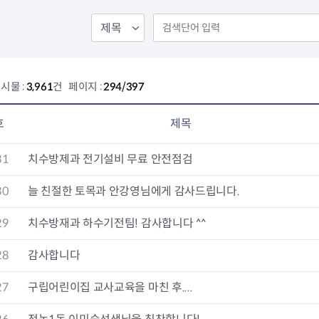
회의공개
답십리2동
출산육아
공유재산 정보
장안1동
주거
조직운영 핵심지표
장안2동
보듬누리
위원회 현황
청량리동
지역사회보
동대문구 기억여행
회기동
자원봉사
시물 :
3,961
건 페이지 :
294/397
공공데이터개방
휘경1동
보훈
휘경2동
DDM 청소
이문1동
호
제목
이문2동
31
치수방제과 전기설비 무료 안전점검
청소환경소식
지역경제소
램
쓰레기배출및수거
중소기업자
30
늘 친절한 토목과 안강영님에게 감사드립니다.
공직자부조리신고
종량제봉투 및 납부필증
옴부즈만 
기업 관련 
29
치수방재과 하수기전팀! 감사합니다 ^^
하도급부조리신고
대형폐기물신청
고충민원 신
사이버창업
공익신고
재활용센터
조사결과 
동대문구 
28
감사합니다
부패행위신고
정화조청소
옴부즈만 
숨어있는 
행동강령위반신고
환경오염현황
장바구니 
27
구립어린이집 교사교육을 마친 후....
복지·보조금 부정신고
환경개선부담금
전통시장
구민고객의 권리
환경제도
사회적경제