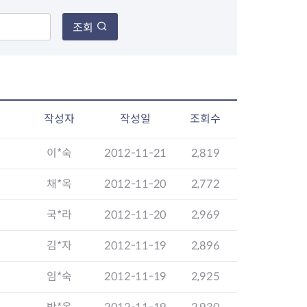
조회
장협의체
년아지트
작성자
작성일
조회수
이*숙
2012-11-21
2,819
식
도시정비소식
금지원
공동주택현황
채*옥
2012-11-20
2,772
소개
사이트
고향사랑기부제
정비사업구역현황
국*라
2012-11-20
2,969
청방법 및 처리
센터
답례물품
재건축
공표
착한가격업소
재개발
김*자
2012-11-19
2,896
민원신청
착한가격업소 추천
재정비촉진
물가정보
지구단위계획
임*숙
2012-11-19
2,925
석면해체·제거일정
 기업
청량리 중심지 육성