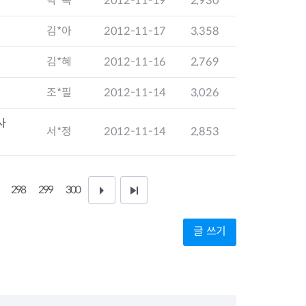
박*옥
2012-11-19
2,930
지원센터
도시디자인
비쿠폰 안내
건설공사알림
김*아
2012-11-17
3,358
장안동283-1일대 개발사업
역세권 활성화사업
김*혜
2012-11-16
2,769
장안동 일대 종합발전계획 수
립
조*필
2012-11-14
3,026
서울도시공간포털
지역주택조합사업
사
서*정
2012-11-14
2,853
298
299
300
다
끝
음
페
글 쓰기
1
이
0
지
페