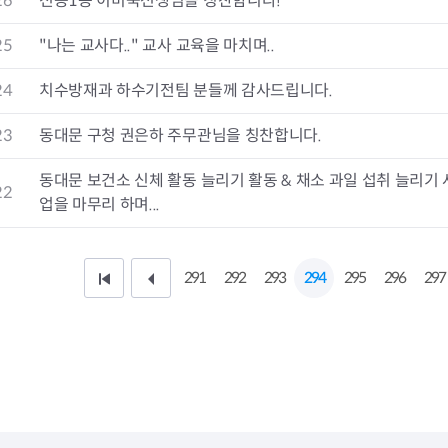
26
전농1동 이미숙선생님을 칭찬함니다!
청렴자료방
석면건축물 DB
ESG경제
감사실시결과
탄소중립 생활 실천 캠페인
민생회복소
25
"나는 교사다.." 교사 교육을 마치며..
구민감사참여
보행환경 개선사업
업무추진비 공개
공중화장실 찾기
24
치수방재과 하수기전팀 분들께 감사드립니다.
보조금공개
탄소중립지원센터
구민감사관활동
23
동대문 구청 권은하 주무관님을 칭찬합니다.
동대문 보건소 신체 활동 늘리기 활동 & 채소 과일 섭취 늘리기 
22
업을 마무리 하며...
291
292
293
294
295
296
297
처
이
음
전
페
1
이
0
지
페