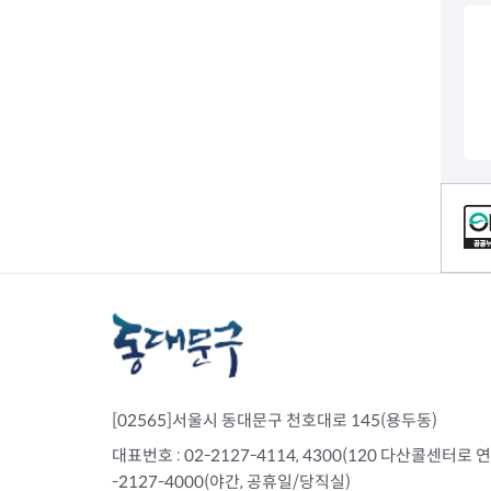
전세사기피해
컨텐츠 정보
[02565]서울시 동대문구 천호대로 145(용두동)
대표번호 : 02-2127-4114, 4300(120 다산콜센터로 연결)
-2127-4000(야간, 공휴일/당직실)