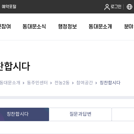
본문 바로가기
예약포털
로그인
민참여
동대문소식
행정정보
동대문소개
분야
찬합시다
인터넷민원발급
정보공개제도안내
조직도
청년소식
민원FAQ
공유도시 
동대문구 
발주계획
한눈에보기
복지소식
도
보건소인터넷민원발급
비공개세부기준
직원검색
서울청년센터 동대문
국민신문고(
공유게시판
주정차 단속
입찰정보
민원안내
의료·요양
동대문소개
동주민센터
전농2동
참여공간
칭찬합시다
대형폐기물신청
행정정보 사전공표
청사안내
DDM 청년창업센터
민원통합상
공유공간 대
계약현황
위원회
바우처사업
내
획
거주자우선주차신청
정보공개청구 TOP 10
찾아오시는 길
취업역량 강화
적극행정
계약 희망업
신설동
복지시설
운용현황
리사업
온라인현수막신청
정보목록
동대문구청 이용지도
참여문화 조성
바가지 요금
관련정보
용두동
아동청소년
자녀지원 안내
청년 행정체험단 신청
결재문서 공개
관련링크
제기동
노인
안
문구
업무추진비 공개
청년정책 문자알림서비스
전농1동
저소득
칭찬합시다
질문과답변
지출집행내역 공개
전농2동
장애인
사전
보조금공개
답십리1동
여성친화도