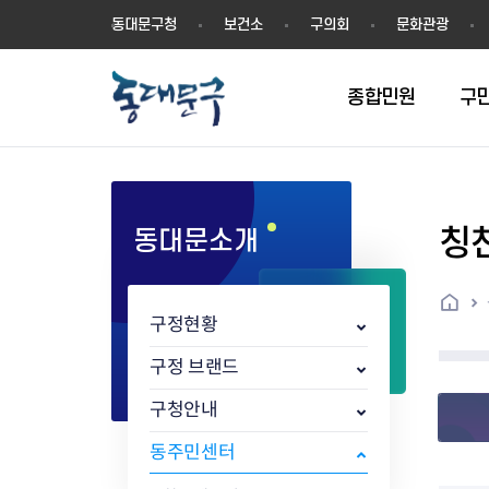
동
동대문구청
보건소
구의회
문화관광
대
문
구
종합민원
구
칭
동대문소개
민원실안내
온라인접수
구정소식
주요업무계획(2024년~)
역사
교육소식
여권
구민제안
구보
예산일반현황
휘장(CI)
일자리소식
온라인번호표 발급(대기현황)
온라인접수내역
보도자료
주요업무계획(~2023년)
상징물
교육프로그램
세무
설문조사
동대문구소식지
주민참여예산제
상징말(BI)
일자리센터
홈
민원편람(민원서식)
언론보도
주요업무성과
홍보동영상
자치회관
건설관리
실버 소식지
지방재정공시
캐릭터
직업소개사업
구정현황
무인민원발급기
포토구정
비전 2026
기본현황
정보화교육
자동차·교통
동대문 생활안
중기지방재정계
슬로건
동행일자리사업
민원편의시책 및 제도
고시공고
동대문구청장직 인수위원회 백
행정구역
여성복지관
부동산
홍보물
세입,세출예산 
캐치프레이즈
지역공동체일자
구정 브랜드
가족관계등록 제신고 후속절차
입법예고
서
꽃의 도시
평생학습관
건축
출산‧양육‧다
예산낭비신고
도시브랜드
구청안내
원스톱 통합안내
문화행사
월중주요행사
Walking City
교육지원센터
정보통신
예산낭비절감제
그린나래 동대
행정서비스헌장
강좌교육
정책실명제
구민 아카데미 신청
자료실
동주민센터
어디서나민원
추진현황
채용공고
수상현황
민방위
재정(예산)용어