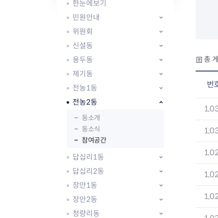
자주묻는질문
유관기관소식
월별행사달력
원어민 화상영어
한눈에보기
새소식
공모사업 알림방
동국 천문대
민원안내
코로나19
동대문교육협력특화지구
위원회
교육경비보조금 지원
신설동
용두동
총 게
제기동
번
전농1동
전농2동
AI 사업 등록 관리제
1,0
동대문구 AI 사업 현황
지리교통소식
문화체육소식
동소개
도로명주소 안내
동소식
행사 및 프로그
1,0
참여공간
국내도시
상세주소 부여제도
이용안내
문화체육시설
1,0
국외도시
지리정보
공원녹지현황
답십리1동
자매도시 혜택
대중교통
단체안내
답십리2동
1,0
직거래장터쇼핑몰
자전거
동대문문화재단
장안1동
주차장
1,0
우회전알리미
장안2동
청량리동