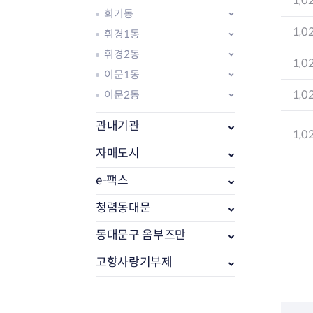
1,0
회기동
1,0
휘경1동
휘경2동
1,0
이문1동
1,0
이문2동
관내기관
1,0
자매도시
e-팩스
부동산소식
조상땅찾기
청렴동대문
부동산중개업소현황
동대문구 옴부즈만
부동산중개업 알림판
부동산중개보수(중개수수료)
고향사랑기부제
바뀐지번찾기
토지등급열기
개별공시지가