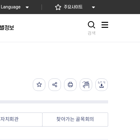
Language
주요사이트
별정보
사이트맵
검색
동대문
문자알림서비스
칭찬합시다
자치법규
교육기관
재난안전소식
상담민원)
 문자 알림
 통합돌봄사업
나눔의 장터마당
행정규제개혁
공공기관
안전문화운동
담창구
관 시설 안내
행정처분
우리 동네 안전지도
체 접수
온라인행정심판
재난별 행동요령
 신고
주민조례청구
안전보험·공제
법률상담
안전 체험·교육
재난유형별 주요정책사업
자치회관
찾아가는 골목회의
재난약자 행동요령
시