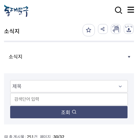
본문 바로가기
검색
소식지
소식지
조회
총 게시물 :
251
건 페이지 :
30/32