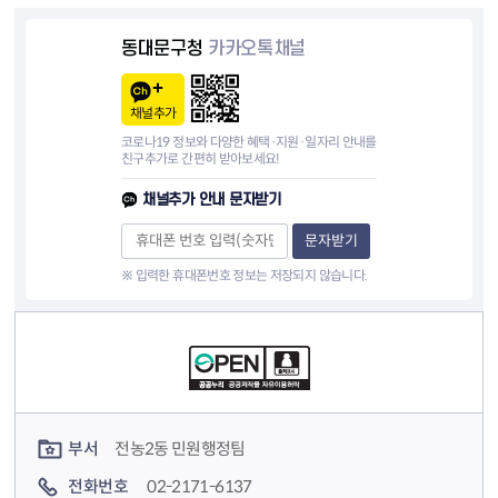
동대문구청
카카오톡채널
채널추가
코로나19 정보와 다양한 혜택·지원·일자리 안내를
친구추가로 간편히 받아보세요!
채널추가 안내 문자받기
문자받기
※ 입력한 휴대폰번호 정보는 저장되지 않습니다.
컨텐츠 정보
컨텐츠 담당자 정보
부서
전농2동 민원행정팀
전화번호
02-2171-6137