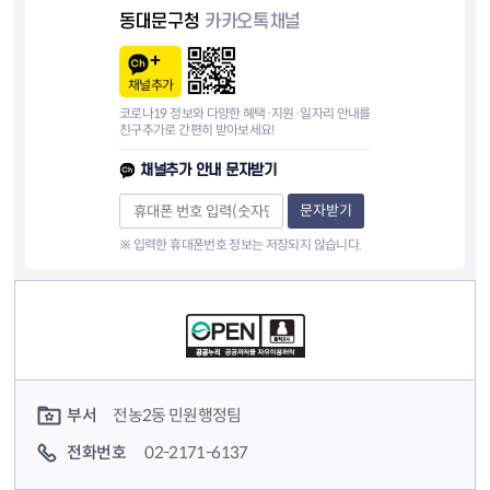
동대문구청
카카오톡채널
채널추가
코로나19 정보와 다양한 혜택·지원·일자리 안내를
친구추가로 간편히 받아보세요!
채널추가 안내 문자받기
문자받기
※ 입력한 휴대폰번호 정보는 저장되지 않습니다.
컨텐츠 정보
컨텐츠 담당자 정보
부서
전농2동 민원행정팀
전화번호
02-2171-6137