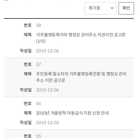
확인
번호
58
제목
거주불명등록자의 행정상 관리주소 직권이전 공고문
(1차)
작성일
2010-12-06
번호
57
제목
주민등록 말소자의 거주불명등록전환 및 행정상 관리
주소 이전 공고문
작성일
2010-12-06
번호
56
제목
2010년 겨울방학 아동급식 지원 신청 안내
작성일
2010-12-03
번호
55