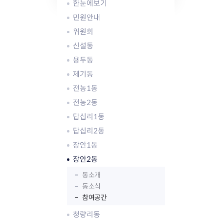
자주묻는질문
유관기관소식
월별행사달력
원어민 화상영어
한눈에보기
새소식
공모사업 알림방
동국 천문대
민원안내
코로나19
동대문교육협력특화지구
위원회
교육경비보조금 지원
신설동
용두동
제기동
전농1동
전농2동
AI 사업 등록 관리제
답십리1동
동대문구 AI 사업 현황
지리교통소식
문화체육소식
도로명주소 안내
행사 및 프로그
답십리2동
국내도시
상세주소 부여제도
이용안내
문화체육시설
장안1동
국외도시
지리정보
공원녹지현황
장안2동
자매도시 혜택
대중교통
단체안내
동소개
직거래장터쇼핑몰
자전거
동대문문화재단
동소식
주차장
참여공간
우회전알리미
청량리동