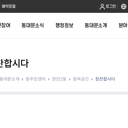
본문 바로가기
예약포털
로그인
민참여
동대문소식
행정정보
동대문소개
분야
찬합시다
인터넷민원발급
정보공개제도안내
조직도
청년소식
민원FAQ
공유도시 
동대문구 
발주계획
한눈에보기
복지소식
도
보건소인터넷민원발급
비공개세부기준
직원검색
서울청년센터 동대문
국민신문고(
공유게시판
주정차 단속
입찰정보
민원안내
의료·요양
동대문소개
동주민센터
장안2동
참여공간
칭찬합시다
대형폐기물신청
행정정보 사전공표
청사안내
DDM 청년창업센터
민원통합상
공유공간 대
계약현황
위원회
바우처사업
내
획
거주자우선주차신청
정보공개청구 TOP 10
찾아오시는 길
취업역량 강화
적극행정
계약 희망업
신설동
복지시설
운용현황
리사업
온라인현수막신청
정보목록
동대문구청 이용지도
참여문화 조성
바가지 요금
관련정보
용두동
아동청소년
자녀지원 안내
청년 행정체험단 신청
결재문서 공개
관련링크
제기동
노인
안
문구
업무추진비 공개
청년정책 문자알림서비스
전농1동
저소득
지출집행내역 공개
전농2동
장애인
사전
보조금공개
답십리1동
여성친화도