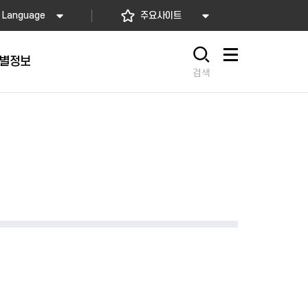
Language
주요사이트
별정보
사이트맵
검색
동대문
문자알림서비스
칭찬합시다
자치법규
교육기관
재난안전소식
상담민원)
 문자 알림
 통합돌봄사업
나눔의 장터마당
행정규제개혁
공공기관
안전문화운동
담창구
관 시설 안내
행정처분
우리 동네 안전지도
체 접수
온라인행정심판
재난별 행동요령
 신고
주민조례청구
안전보험·공제
법률상담
안전 체험·교육
재난유형별 주요정책사업
재난약자 행동요령
시