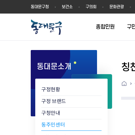
동
동대문구청
보건소
구의회
문화관광
대
문
구
종합민원
구
칭
동대문소개
민원실안내
온라인접수
구정소식
주요업무계획(2024년~)
역사
교육소식
여권
구민제안
구보
예산일반현황
휘장(CI)
일자리소식
온라인번호표 발급(대기현황)
온라인접수내역
보도자료
주요업무계획(~2023년)
상징물
교육프로그램
세무
설문조사
동대문구소식지
주민참여예산제
상징말(BI)
일자리센터
홈
민원편람(민원서식)
언론보도
주요업무성과
홍보동영상
자치회관
건설관리
실버 소식지
지방재정공시
캐릭터
직업소개사업
구정현황
무인민원발급기
포토구정
비전 2026
기본현황
정보화교육
자동차·교통
동대문 생활안
중기지방재정계
슬로건
동행일자리사업
민원편의시책 및 제도
고시공고
동대문구청장직 인수위원회 백
행정구역
여성복지관
부동산
홍보물
세입,세출예산 
캐치프레이즈
지역공동체일자
구정 브랜드
가족관계등록 제신고 후속절차
입법예고
서
꽃의 도시
평생학습관
건축
출산‧양육‧다
예산낭비신고
도시브랜드
구청안내
원스톱 통합안내
문화행사
월중주요행사
Walking City
교육지원센터
정보통신
예산낭비절감제
그린나래 동대
행정서비스헌장
강좌교육
정책실명제
구민 아카데미 신청
자료실
동주민센터
어디서나민원
추진현황
채용공고
수상현황
민방위
재정(예산)용어