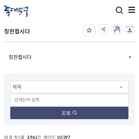
본문 바로가기
검색
칭찬합시다
칭찬합시다
조회
총 게시물 :
3,961
건 페이지 :
10/397