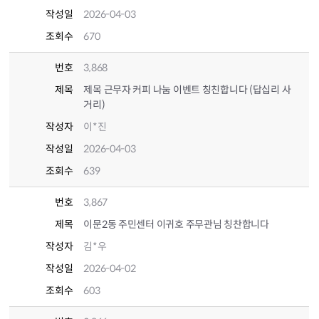
작성일
2026-04-03
조회수
670
번호
3,868
제목
제목 근무자 커피 나눔 이벤트 칭친합니다 (답십리 사
거리)
작성자
이*진
작성일
2026-04-03
조회수
639
번호
3,867
제목
이문2동 주민센터 이귀호 주무관님 칭찬합니다
작성자
김*우
작성일
2026-04-02
조회수
603