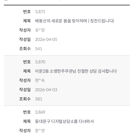
번호
3,871
제목
배봉산의 새로운 봄을 맞이하며 ( 칭찬드립니다)
작성자
유*정
작성일
2026-04-05
조회수
541
번호
3,870
제목
이문2동 소영한주무관님 친절한 상담 감사합니다
작성자
편*숙
작성일
2026-04-03
조회수
581
번호
3,869
제목
동대문구 디지털상담소를 다녀와서
작성자
문*연