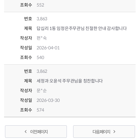
조회수
552
번호
3,863
제목
답십리 1동 임정은주무관님 친절한 안내 감사합니다
작성자
편*숙
작성일
2026-04-01
조회수
540
번호
3,862
제목
세정과 오윤석 주무관님을 칭찬합니다
작성자
문*순
작성일
2026-03-30
조회수
574
이전 페이지
다음 페이지