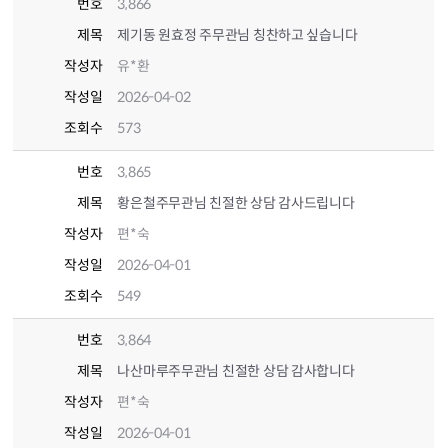
번호
3,866
제목
제기동 원효정 주무관님 칭찬하고 싶습니다
작성자
유*환
작성일
2026-04-02
조회수
573
번호
3,865
제목
황은철주무관님 친절한 상담 감사드립니다
작성자
편*숙
작성일
2026-04-01
조회수
549
번호
3,864
제목
나산마루주무관님 친절한 상담 감사합니다
작성자
편*숙
작성일
2026-04-01