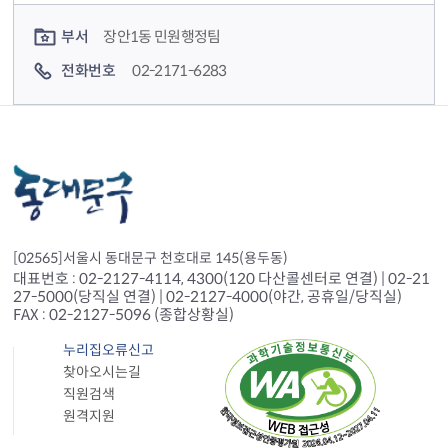
컨텐츠 담당자 정보
부서
장안1동 민원행정팀
전화번호
02-2171-6283
[02565]서울시 동대문구 천호대로 145(용두동)
대표번호 : 02-2127-4114, 4300(120 다산콜센터로 연결) | 02-21
27-5000(당직실 연결) | 02-2127-4000(야간, 공휴일/당직실)
FAX : 02-2127-5096 (종합상황실)
누리집오류신고
찾아오시는길
직원검색
원격지원