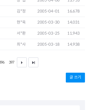
장*섭
2005-04-06
13,753
지원센터
도시디자인
비쿠폰 안내
건설공사알림
김*정
2005-04-01
16,678
장안동283-1일대 개발사업
역세권 활성화사업
현*욱
2005-03-30
14,031
장안동 일대 종합발전계획 수
립
서*환
2005-03-25
11,943
서울도시공간포털
지역주택조합사업
최*사
2005-03-18
14,938
396
397
다
끝
음
페
글 쓰기
1
이
0
지
페