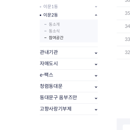
3
이문1동
3
이문2동
동소개
3
동소식
참여공간
3
관내기관
3
자매도시
e-팩스
부동산소식
조상땅찾기
청렴동대문
부동산중개업소현황
동대문구 옴부즈만
부동산중개업 알림판
부동산중개보수(중개수수료)
고향사랑기부제
바뀐지번찾기
토지등급열기
개별공시지가