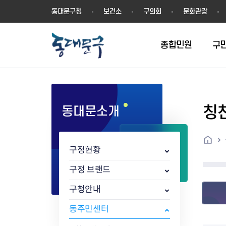
동
동대문구청
보건소
구의회
문화관광
대
문
구
종합민원
구
칭
동대문소개
민원실안내
온라인접수
구정소식
주요업무계획(2024년~)
역사
교육소식
여권
구민제안
구보
예산일반현황
휘장(CI)
일자리소식
온라인번호표 발급(대기현황)
온라인접수내역
보도자료
주요업무계획(~2023년)
상징물
교육프로그램
세무
설문조사
동대문구소식지
주민참여예산제
상징말(BI)
일자리센터
홈
민원편람(민원서식)
언론보도
주요업무성과
홍보동영상
자치회관
건설관리
실버 소식지
지방재정공시
캐릭터
직업소개사업
구정현황
무인민원발급기
포토구정
비전 2026
기본현황
정보화교육
자동차·교통
동대문 생활안
중기지방재정계
슬로건
동행일자리사업
민원편의시책 및 제도
고시공고
동대문구청장직 인수위원회 백
행정구역
여성복지관
부동산
홍보물
세입,세출예산 
캐치프레이즈
지역공동체일자
구정 브랜드
가족관계등록 제신고 후속절차
입법예고
서
꽃의 도시
평생학습관
건축
출산‧양육‧다
예산낭비신고
도시브랜드
구청안내
원스톱 통합안내
문화행사
월중주요행사
Walking City
교육지원센터
정보통신
예산낭비절감제
그린나래 동대
행정서비스헌장
강좌교육
정책실명제
구민 아카데미 신청
자료실
동주민센터
어디서나민원
추진현황
채용공고
수상현황
민방위
재정(예산)용어