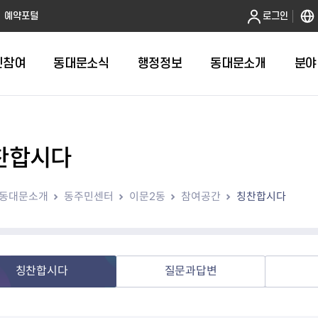
본문 바로가기
예약포털
로그인
민참여
동대문소식
행정정보
동대문소개
분야
찬합시다
인터넷민원발급
정보공개제도안내
조직도
청년소식
민원FAQ
공유도시 
동대문구 
발주계획
한눈에보기
복지소식
도
보건소인터넷민원발급
비공개세부기준
직원검색
서울청년센터 동대문
국민신문고(
공유게시판
주정차 단속
입찰정보
민원안내
의료·요양
동대문소개
동주민센터
이문2동
참여공간
칭찬합시다
대형폐기물신청
행정정보 사전공표
청사안내
DDM 청년창업센터
민원통합상
공유공간 대
계약현황
위원회
바우처사업
내
획
거주자우선주차신청
정보공개청구 TOP 10
찾아오시는 길
취업역량 강화
적극행정
계약 희망업
신설동
복지시설
운용현황
리사업
온라인현수막신청
정보목록
동대문구청 이용지도
참여문화 조성
바가지 요금
관련정보
용두동
아동청소년
자녀지원 안내
청년 행정체험단 신청
결재문서 공개
관련링크
제기동
노인
안
문구
업무추진비 공개
청년정책 문자알림서비스
전농1동
저소득
칭찬합시다
질문과답변
지출집행내역 공개
전농2동
장애인
사전
보조금공개
답십리1동
여성친화도