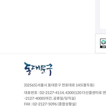
전세사기피해
컨텐츠 정보
[02565]서울시 동대문구 천호대로 145(용두동)
대표번호 : 02-2127-4114, 4300(120 다산콜센터로 연결)
-2127-4000(야간, 공휴일/당직실)
FAX : 02-2127-5096 (종합상황실)