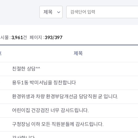
회의공개
답십리2동
출산육아
공유재산 정보
장안1동
주거
조직운영 핵심지표
장안2동
보듬누리
위원회 현황
청량리동
지역사회보
동대문구 기억여행
회기동
자원봉사
시물 :
3,961
건 페이지 :
393/397
공공데이터개방
휘경1동
보훈
휘경2동
DDM 청소
이문1동
호
제목
이문2동
1
친절한 상담^^
청소환경소식
지역경제소
램
쓰레기배출및수거
중소기업자
0
용두1동 박미서님을 칭찬합니다
공직자부조리신고
종량제봉투 및 납부필증
옴부즈만 
기업 관련 
9
환경위생과 차량 환경부담개선금 담당직원 굳 입니다.
하도급부조리신고
대형폐기물신청
고충민원 신
사이버창업
공익신고
재활용센터
조사결과 
동대문구 
8
어린이집 건강검진 너무 감사드립니다.
부패행위신고
정화조청소
옴부즈만 
숨어있는 
행동강령위반신고
환경오염현황
장바구니 
7
구청장님 이하 모든 직원분들께 감사드립니다.
복지·보조금 부정신고
환경개선부담금
전통시장
구민고객의 권리
환경제도
사회적경제