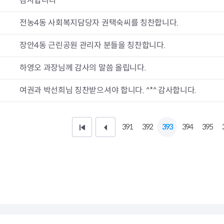
6
감사합니다
청렴자료방
석면건축물 DB
ESG경제
감사실시결과
탄소중립 생활 실천 캠페인
민생회복소
5
전농4동 사회복지담당자 권택숙씨를 칭찬합니다.
구민감사참여
보행환경 개선사업
업무추진비 공개
공중화장실 찾기
4
장안4동 근린공원 관리자 분들을 칭찬합니다.
보조금공개
탄소중립지원센터
구민감사관활동
3
하영오 과장님께 감사의 말씀 올립니다.
2
여권과 박선희님 칭찬받으셔야 합니다. ^*^ 감사합니다.
391
392
393
394
395
처
이
음
전
페
1
이
0
지
페