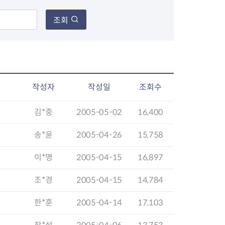
조회
장협의체
년아지트
작성자
작성일
조회수
김*중
2005-05-02
16,400
식
도시정비소식
금지원
공동주택현황
송*윤
2005-04-26
15,758
소개
사이트
고향사랑기부제
정비사업구역현황
이*명
2005-04-15
16,897
청방법 및 처리
센터
답례물품
재건축
공표
착한가격업소
재개발
조*경
2005-04-15
14,784
민원신청
착한가격업소 추천
재정비촉진
물가정보
지구단위계획
한*훈
2005-04-14
17,103
석면해체·제거일정
 기업
청량리 중심지 육성