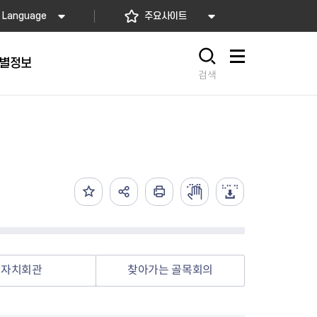
Language
주요사이트
별정보
사이트맵
검색
동대문
문자알림서비스
칭찬합시다
자치법규
교육기관
재난안전소식
상담민원)
 문자 알림
 통합돌봄사업
나눔의 장터마당
행정규제개혁
공공기관
안전문화운동
담창구
관 시설 안내
행정처분
우리 동네 안전지도
체 접수
온라인행정심판
재난별 행동요령
 신고
주민조례청구
안전보험·공제
법률상담
안전 체험·교육
재난유형별 주요정책사업
자치회관
찾아가는 골목회의
재난약자 행동요령
시