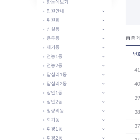
자주묻는질문
유관기관소식
월별행사달력
원어민 화상영어
한눈에보기
새소식
공모사업 알림방
동국 천문대
민원안내
코로나19
동대문교육협력특화지구
위원회
교육경비보조금 지원
신설동
용두동
총 게
제기동
번
전농1동
전농2동
AI 사업 등록 관리제
4
답십리1동
동대문구 AI 사업 현황
지리교통소식
문화체육소식
도로명주소 안내
행사 및 프로그
답십리2동
4
국내도시
상세주소 부여제도
이용안내
문화체육시설
장안1동
3
국외도시
지리정보
공원녹지현황
장안2동
자매도시 혜택
대중교통
단체안내
청량리동
3
직거래장터쇼핑몰
자전거
동대문문화재단
회기동
주차장
3
우회전알리미
휘경1동
휘경2동