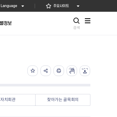
Language
주요사이트
별정보
사이트맵
검색
동대문
문자알림서비스
칭찬합시다
자치법규
교육기관
재난안전소식
상담민원)
 문자 알림
 통합돌봄사업
나눔의 장터마당
행정규제개혁
공공기관
안전문화운동
담창구
관 시설 안내
행정처분
우리 동네 안전지도
체 접수
온라인행정심판
재난별 행동요령
 신고
주민조례청구
안전보험·공제
법률상담
안전 체험·교육
재난유형별 주요정책사업
자치회관
찾아가는 골목회의
재난약자 행동요령
시