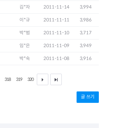
지원센터
도시디자인
김*자
2011-11-14
3,994
비쿠폰 안내
건설공사알림
장안동283-1일대 개발사업
이*규
2011-11-11
3,986
역세권 활성화사업
장안동 일대 종합발전계획 수
박*범
2011-11-10
3,717
립
서울도시공간포털
임*은
2011-11-09
3,949
지역주택조합사업
박*숙
2011-11-08
3,916
318
319
320
다
끝
음
페
글 쓰기
1
이
0
지
페