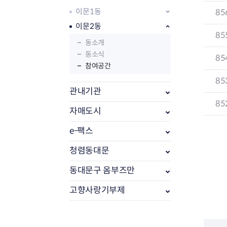
이문1동
85
이문2동
85
동소개
동소식
85
참여공간
85
관내기관
85
자매도시
e-팩스
부동산소식
조상땅찾기
청렴동대문
부동산중개업소현황
동대문구 옴부즈만
부동산중개업 알림판
부동산중개보수(중개수수료)
고향사랑기부제
바뀐지번찾기
토지등급열기
개별공시지가