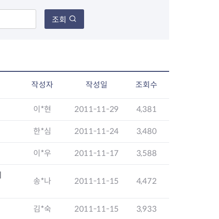
조회
장협의체
년아지트
작성자
작성일
조회수
이*현
2011-11-29
4,381
식
도시정비소식
금지원
공동주택현황
한*심
2011-11-24
3,480
소개
사이트
고향사랑기부제
정비사업구역현황
이*우
2011-11-17
3,588
청방법 및 처리
센터
답례물품
재건축
공표
착한가격업소
재개발
희
민원신청
착한가격업소 추천
재정비촉진
송*나
2011-11-15
4,472
물가정보
지구단위계획
석면해체·제거일정
김*숙
2011-11-15
3,933
 기업
청량리 중심지 육성