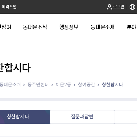
본문 바로가기
예약포털
로그인
민참여
동대문소식
행정정보
동대문소개
분야
찬합시다
인터넷민원발급
정보공개제도안내
조직도
청년소식
민원FAQ
공유도시 
동대문구 
발주계획
한눈에보기
복지소식
도
보건소인터넷민원발급
비공개세부기준
직원검색
서울청년센터 동대문
국민신문고(
공유게시판
주정차 단속
입찰정보
민원안내
의료·요양
동대문소개
동주민센터
이문2동
참여공간
칭찬합시다
대형폐기물신청
행정정보 사전공표
청사안내
DDM 청년창업센터
민원통합상
공유공간 대
계약현황
위원회
바우처사업
내
획
거주자우선주차신청
정보공개청구 TOP 10
찾아오시는 길
취업역량 강화
적극행정
계약 희망업
신설동
복지시설
운용현황
리사업
온라인현수막신청
정보목록
동대문구청 이용지도
참여문화 조성
바가지 요금
관련정보
용두동
아동청소년
자녀지원 안내
청년 행정체험단 신청
결재문서 공개
관련링크
제기동
노인
안
문구
업무추진비 공개
청년정책 문자알림서비스
전농1동
저소득
칭찬합시다
질문과답변
지출집행내역 공개
전농2동
장애인
사전
보조금공개
답십리1동
여성친화도