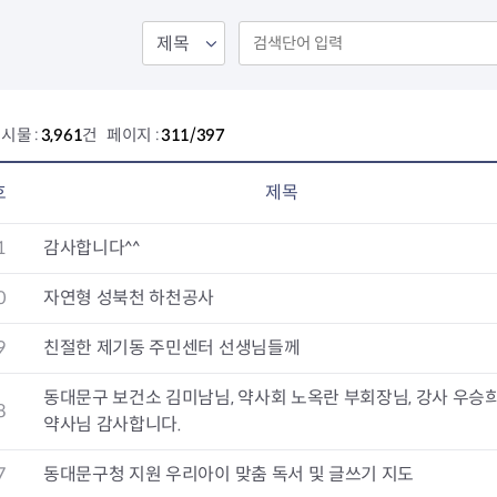
회의공개
답십리2동
출산육아
공유재산 정보
장안1동
주거
조직운영 핵심지표
장안2동
보듬누리
위원회 현황
청량리동
지역사회보
동대문구 기억여행
회기동
자원봉사
시물 :
3,961
건 페이지 :
311/397
공공데이터개방
휘경1동
보훈
휘경2동
DDM 청소
이문1동
호
제목
이문2동
1
감사합니다^^
청소환경소식
지역경제소
램
쓰레기배출및수거
중소기업자
0
자연형 성북천 하천공사
공직자부조리신고
종량제봉투 및 납부필증
옴부즈만 
기업 관련 
9
친절한 제기동 주민센터 선생님들께
하도급부조리신고
대형폐기물신청
고충민원 신
사이버창업
공익신고
재활용센터
조사결과 
동대문구 
동대문구 보건소 김미남님, 약사회 노옥란 부회장님, 강사 우승
부패행위신고
정화조청소
옴부즈만 
숨어있는 
8
약사님 감사합니다.
행동강령위반신고
환경오염현황
장바구니 
복지·보조금 부정신고
환경개선부담금
전통시장
7
동대문구청 지원 우리아이 맞춤 독서 및 글쓰기 지도
구민고객의 권리
환경제도
사회적경제