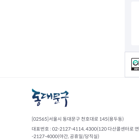
전세사기피해
컨텐츠 정보
[02565]서울시 동대문구 천호대로 145(용두동)
대표번호 : 02-2127-4114, 4300(120 다산콜센터로 연결)
-2127-4000(야간, 공휴일/당직실)