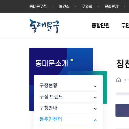
동
동대문구청
보건소
구의회
문화관광
대
문
구
종합민원
구
칭
동대문소개
민원실안내
온라인접수
구정소식
주요업무계획(2024년~)
역사
교육소식
여권
구민제안
구보
예산일반현황
휘장(CI)
일자리소식
온라인번호표 발급(대기현황)
온라인접수내역
보도자료
주요업무계획(~2023년)
상징물
교육프로그램
세무
설문조사
동대문구소식지
주민참여예산제
상징말(BI)
일자리센터
홈
민원편람(민원서식)
언론보도
주요업무성과
홍보동영상
자치회관
건설관리
실버 소식지
지방재정공시
캐릭터
직업소개사업
구정현황
무인민원발급기
포토구정
비전 2026
기본현황
정보화교육
자동차·교통
동대문 생활안
중기지방재정계
슬로건
동행일자리사업
민원편의시책 및 제도
고시공고
동대문구청장직 인수위원회 백
행정구역
여성복지관
부동산
홍보물
세입,세출예산 
캐치프레이즈
지역공동체일자
구정 브랜드
가족관계등록 제신고 후속절차
입법예고
서
꽃의 도시
평생학습관
건축
출산‧양육‧다
예산낭비신고
도시브랜드
구청안내
원스톱 통합안내
문화행사
월중주요행사
Walking City
교육지원센터
정보통신
예산낭비절감제
그린나래 동대
행정서비스헌장
강좌교육
정책실명제
구민 아카데미 신청
자료실
동주민센터
어디서나민원
추진현황
채용공고
수상현황
민방위
재정(예산)용어