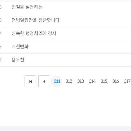
청렴자료방
석면건축물 DB
ESG경제
6
친절을 실천하는
감사실시결과
탄소중립 생활 실천 캠페인
민생회복소
구민감사참여
보행환경 개선사업
5
전병일팀장을 칭찬합니다.
업무추진비 공개
공중화장실 찾기
보조금공개
탄소중립지원센터
4
신속한 행정처리에 감사
구민감사관활동
3
개천변화
2
용두천
311
312
313
314
315
316
317
처
이
음
전
페
1
이
0
지
페