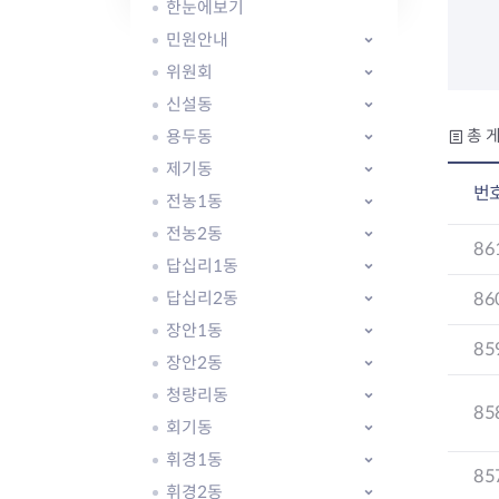
자주묻는질문
유관기관소식
월별행사달력
원어민 화상영어
한눈에보기
새소식
공모사업 알림방
동국 천문대
민원안내
코로나19
동대문교육협력특화지구
위원회
교육경비보조금 지원
신설동
용두동
총 게
제기동
번
전농1동
전농2동
AI 사업 등록 관리제
86
답십리1동
동대문구 AI 사업 현황
지리교통소식
문화체육소식
도로명주소 안내
행사 및 프로그
답십리2동
86
국내도시
상세주소 부여제도
이용안내
문화체육시설
장안1동
85
국외도시
지리정보
공원녹지현황
장안2동
자매도시 혜택
대중교통
단체안내
청량리동
직거래장터쇼핑몰
자전거
동대문문화재단
85
회기동
주차장
우회전알리미
휘경1동
85
휘경2동