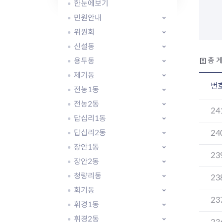
자주묻는질문
유관기관소식
월별행사달력
원어민 화상영어
한눈에보기
새소식
공모사업 알림방
동국 천문대
민원안내
코로나19
동대문교육협력특화지구
위원회
교육경비보조금 지원
신설동
용두동
총 게
제기동
번
전농1동
전농2동
AI 사업 등록 관리제
24
답십리1동
동대문구 AI 사업 현황
지리교통소식
문화체육소식
도로명주소 안내
행사 및 프로그
답십리2동
24
국내도시
상세주소 부여제도
이용안내
문화체육시설
장안1동
23
국외도시
지리정보
공원녹지현황
장안2동
자매도시 혜택
대중교통
단체안내
청량리동
23
직거래장터쇼핑몰
자전거
동대문문화재단
회기동
주차장
23
우회전알리미
휘경1동
휘경2동