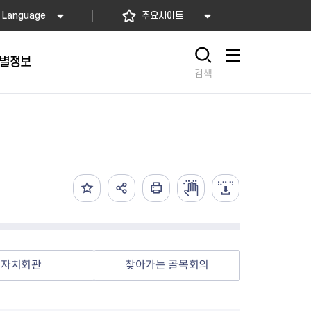
Language
주요사이트
별정보
사이트맵
검색
동대문
문자알림서비스
칭찬합시다
자치법규
교육기관
재난안전소식
상담민원)
 문자 알림
 통합돌봄사업
나눔의 장터마당
행정규제개혁
공공기관
안전문화운동
담창구
관 시설 안내
행정처분
우리 동네 안전지도
체 접수
온라인행정심판
재난별 행동요령
 신고
주민조례청구
안전보험·공제
법률상담
안전 체험·교육
재난유형별 주요정책사업
자치회관
찾아가는 골목회의
재난약자 행동요령
시