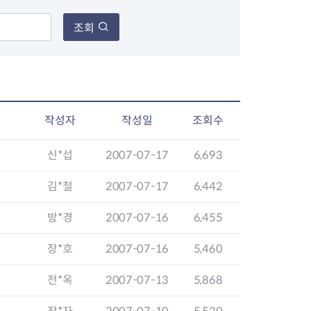
조회
장협의체
년아지트
작성자
작성일
조회수
신*섭
2007-07-17
6,693
식
도시정비소식
금지원
공동주택현황
김*철
2007-07-17
6,442
소개
사이트
고향사랑기부제
정비사업구역현황
방*경
2007-07-16
6,455
청방법 및 처리
센터
답례물품
재건축
공표
착한가격업소
재개발
장*호
2007-07-16
5,460
민원신청
착한가격업소 추천
재정비촉진
물가정보
지구단위계획
전*옥
2007-07-13
5,868
석면해체·제거일정
 기업
청량리 중심지 육성