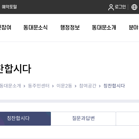
본문 바로가기
예약포털
로그인
민참여
동대문소식
행정정보
동대문소개
분야
찬합시다
인터넷민원발급
정보공개제도안내
조직도
청년소식
민원FAQ
공유도시 
동대문구 
발주계획
한눈에보기
복지소식
도
보건소인터넷민원발급
비공개세부기준
직원검색
서울청년센터 동대문
국민신문고(
공유게시판
주정차 단속
입찰정보
민원안내
의료·요양
동대문소개
동주민센터
이문2동
참여공간
칭찬합시다
대형폐기물신청
행정정보 사전공표
청사안내
DDM 청년창업센터
민원통합상
공유공간 대
계약현황
위원회
바우처사업
내
획
거주자우선주차신청
정보공개청구 TOP 10
찾아오시는 길
취업역량 강화
적극행정
계약 희망업
신설동
복지시설
운용현황
리사업
온라인현수막신청
정보목록
동대문구청 이용지도
참여문화 조성
바가지 요금
관련정보
용두동
아동청소년
자녀지원 안내
청년 행정체험단 신청
결재문서 공개
관련링크
제기동
노인
안
문구
업무추진비 공개
청년정책 문자알림서비스
전농1동
저소득
칭찬합시다
질문과답변
지출집행내역 공개
전농2동
장애인
사전
보조금공개
답십리1동
여성친화도