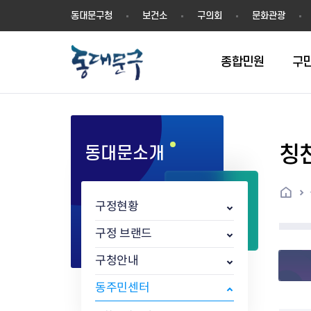
동
동대문구청
보건소
구의회
문화관광
대
문
구
종합민원
구
칭
동대문소개
민원실안내
온라인접수
구정소식
주요업무계획(2024년~)
역사
교육소식
여권
구민제안
구보
예산일반현황
휘장(CI)
일자리소식
온라인번호표 발급(대기현황)
온라인접수내역
보도자료
주요업무계획(~2023년)
상징물
교육프로그램
세무
설문조사
동대문구소식지
주민참여예산제
상징말(BI)
일자리센터
홈
민원편람(민원서식)
언론보도
주요업무성과
홍보동영상
자치회관
건설관리
실버 소식지
지방재정공시
캐릭터
직업소개사업
구정현황
무인민원발급기
포토구정
비전 2026
기본현황
정보화교육
자동차·교통
동대문 생활안
중기지방재정계
슬로건
동행일자리사업
민원편의시책 및 제도
고시공고
동대문구청장직 인수위원회 백
행정구역
여성복지관
부동산
홍보물
세입,세출예산 
캐치프레이즈
지역공동체일자
구정 브랜드
가족관계등록 제신고 후속절차
입법예고
서
꽃의 도시
평생학습관
건축
출산‧양육‧다
예산낭비신고
도시브랜드
구청안내
원스톱 통합안내
문화행사
월중주요행사
Walking City
교육지원센터
정보통신
예산낭비절감제
그린나래 동대
행정서비스헌장
강좌교육
정책실명제
구민 아카데미 신청
자료실
동주민센터
어디서나민원
추진현황
채용공고
수상현황
민방위
재정(예산)용어