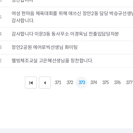
6
칭찬합니다
청렴자료방
석면건축물 DB
ESG경제
감사실시결과
탄소중립 생활 실천 캠페인
민생회복소
여성 한마음 체육대회를 위해 애쓰신 장안2동 담당 박승규선생
5
구민감사참여
보행환경 개선사업
감사합니다.
업무추진비 공개
공중화장실 찾기
보조금공개
탄소중립지원센터
4
감사합니다 이문3동 동사무소 이경옥님 전출입담당자분
구민감사관활동
3
장안2공원 에어로빅선생님 화이팅
2
웰빙체조교실 고은혜선생님을 칭찬합니다.
371
372
373
374
375
376
377
처
이
음
전
페
1
이
0
지
페