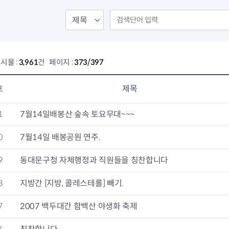
회의공개
답십리2동
출산육아
공유재산 정보
장안1동
주거
조직운영 핵심지표
장안2동
보듬누리
위원회 현황
청량리동
지역사회보
동대문구 기억여행
회기동
자원봉사
시물 :
3,961
건 페이지 :
373/397
공공데이터개방
휘경1동
보훈
휘경2동
DDM 청소
이문1동
호
제목
이문2동
1
7월14일배봉산 숲속 토요무대~~~
청소환경소식
지역경제소
램
쓰레기배출및수거
중소기업자
0
7월14일 배봉공원 연주.
공직자부조리신고
종량제봉투 및 납부필증
옴부즈만 
기업 관련 
9
동대문구청 자체행정과 직원들을 칭찬합니다
하도급부조리신고
대형폐기물신청
고충민원 신
사이버창업
공익신고
재활용센터
조사결과 
동대문구 
8
지방간 [지방, 콜레스테롤] 빼기.
부패행위신고
정화조청소
옴부즈만 
숨어있는 
행동강령위반신고
환경오염현황
장바구니 
7
2007 백두대간 함백산 야생화 축제
복지·보조금 부정신고
환경개선부담금
전통시장
구민고객의 권리
환경제도
사회적경제