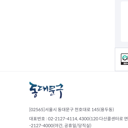
전세사기피해
컨텐츠 정보
[02565]서울시 동대문구 천호대로 145(용두동)
대표번호 : 02-2127-4114, 4300(120 다산콜센터로 연결)
-2127-4000(야간, 공휴일/당직실)