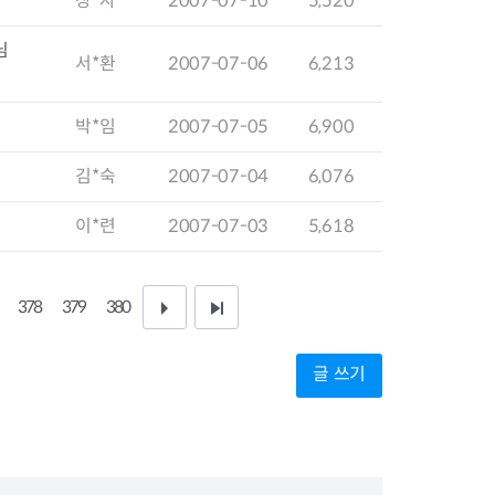
장*자
2007-07-10
5,520
지원센터
도시디자인
비쿠폰 안내
건설공사알림
님
서*환
2007-07-06
6,213
장안동283-1일대 개발사업
역세권 활성화사업
장안동 일대 종합발전계획 수
박*임
2007-07-05
6,900
립
서울도시공간포털
김*숙
2007-07-04
6,076
지역주택조합사업
이*련
2007-07-03
5,618
378
379
380
다
끝
음
페
글 쓰기
1
이
0
지
페