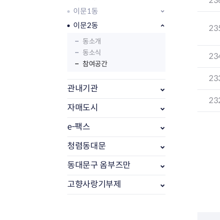
23
이문1동
이문2동
23
동소개
동소식
23
참여공간
23
관내기관
23
자매도시
e-팩스
부동산소식
조상땅찾기
청렴동대문
부동산중개업소현황
동대문구 옴부즈만
부동산중개업 알림판
부동산중개보수(중개수수료)
고향사랑기부제
바뀐지번찾기
토지등급열기
개별공시지가