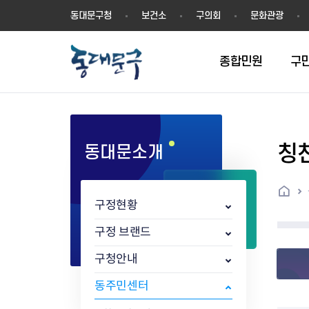
동
동대문구청
보건소
구의회
문화관광
대
문
구
종합민원
구
칭
동대문소개
민원실안내
온라인접수
구정소식
주요업무계획(2024년~)
역사
교육소식
여권
구민제안
구보
예산일반현황
휘장(CI)
일자리소식
온라인번호표 발급(대기현황)
온라인접수내역
보도자료
주요업무계획(~2023년)
상징물
교육프로그램
세무
설문조사
동대문구소식지
주민참여예산제
상징말(BI)
일자리센터
홈
민원편람(민원서식)
언론보도
주요업무성과
홍보동영상
자치회관
건설관리
실버 소식지
지방재정공시
캐릭터
직업소개사업
구정현황
무인민원발급기
포토구정
비전 2026
기본현황
정보화교육
자동차·교통
동대문 생활안
중기지방재정계
슬로건
동행일자리사업
민원편의시책 및 제도
고시공고
동대문구청장직 인수위원회 백
행정구역
여성복지관
부동산
홍보물
세입,세출예산 
캐치프레이즈
지역공동체일자
구정 브랜드
가족관계등록 제신고 후속절차
입법예고
서
꽃의 도시
평생학습관
건축
출산‧양육‧다
예산낭비신고
도시브랜드
구청안내
원스톱 통합안내
문화행사
월중주요행사
Walking City
교육지원센터
정보통신
예산낭비절감제
그린나래 동대
행정서비스헌장
강좌교육
정책실명제
구민 아카데미 신청
자료실
동주민센터
어디서나민원
추진현황
채용공고
수상현황
민방위
재정(예산)용어