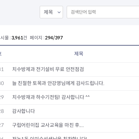
회의공개
답십리2동
출산육아
공유재산 정보
장안1동
주거
조직운영 핵심지표
장안2동
보듬누리
위원회 현황
청량리동
지역사회보
동대문구 기억여행
회기동
자원봉사
시물 :
3,961
건 페이지 :
294/397
공공데이터개방
휘경1동
보훈
휘경2동
DDM 청소
이문1동
호
제목
이문2동
31
치수방제과 전기설비 무료 안전점검
청소환경소식
지역경제소
램
쓰레기배출및수거
중소기업자
30
늘 친절한 토목과 안강영님에게 감사드립니다.
공직자부조리신고
종량제봉투 및 납부필증
옴부즈만 
기업 관련 
29
치수방재과 하수기전팀! 감사합니다 ^^
하도급부조리신고
대형폐기물신청
고충민원 신
사이버창업
공익신고
재활용센터
조사결과 
동대문구 
28
감사합니다
부패행위신고
정화조청소
옴부즈만 
숨어있는 
행동강령위반신고
환경오염현황
장바구니 
27
구립어린이집 교사교육을 마친 후....
복지·보조금 부정신고
환경개선부담금
전통시장
구민고객의 권리
환경제도
사회적경제