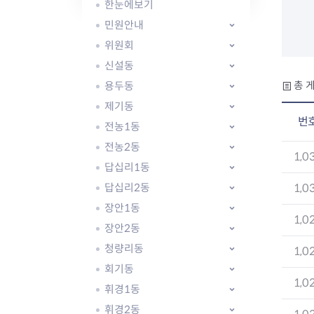
자주묻는질문
유관기관소식
월별행사달력
원어민 화상영어
한눈에보기
새소식
공모사업 알림방
동국 천문대
민원안내
코로나19
동대문교육협력특화지구
위원회
교육경비보조금 지원
신설동
용두동
총 게
제기동
번
전농1동
전농2동
AI 사업 등록 관리제
1,0
답십리1동
동대문구 AI 사업 현황
지리교통소식
문화체육소식
도로명주소 안내
행사 및 프로그
답십리2동
1,0
국내도시
상세주소 부여제도
이용안내
문화체육시설
장안1동
1,0
국외도시
지리정보
공원녹지현황
장안2동
자매도시 혜택
대중교통
단체안내
청량리동
1,0
직거래장터쇼핑몰
자전거
동대문문화재단
회기동
주차장
1,0
우회전알리미
휘경1동
휘경2동