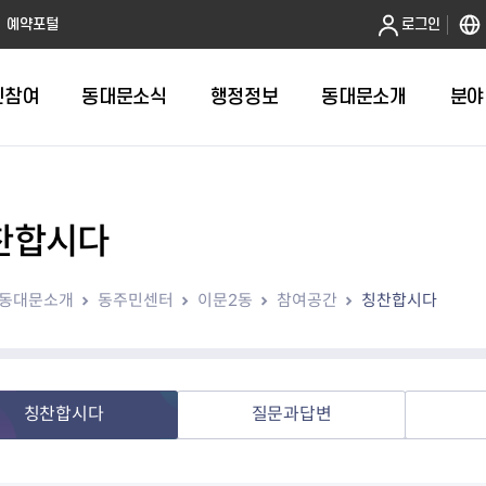
본문 바로가기
예약포털
로그인
민참여
동대문소식
행정정보
동대문소개
분야
찬합시다
인터넷민원발급
정보공개제도안내
조직도
청년소식
민원FAQ
공유도시 
동대문구 
발주계획
한눈에보기
복지소식
도
보건소인터넷민원발급
비공개세부기준
직원검색
서울청년센터 동대문
국민신문고(
공유게시판
주정차 단속
입찰정보
민원안내
의료·요양
동대문소개
동주민센터
이문2동
참여공간
칭찬합시다
대형폐기물신청
행정정보 사전공표
청사안내
DDM 청년창업센터
민원통합상
공유공간 대
계약현황
위원회
바우처사업
내
획
거주자우선주차신청
정보공개청구 TOP 10
찾아오시는 길
취업역량 강화
적극행정
계약 희망업
신설동
복지시설
운용현황
리사업
온라인현수막신청
정보목록
동대문구청 이용지도
참여문화 조성
바가지 요금
관련정보
용두동
아동청소년
자녀지원 안내
청년 행정체험단 신청
결재문서 공개
관련링크
제기동
노인
안
문구
업무추진비 공개
청년정책 문자알림서비스
전농1동
저소득
칭찬합시다
질문과답변
지출집행내역 공개
전농2동
장애인
사전
보조금공개
답십리1동
여성친화도