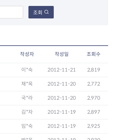
조회
장협의체
년아지트
작성자
작성일
조회수
이*숙
2012-11-21
2,819
식
도시정비소식
금지원
공동주택현황
채*옥
2012-11-20
2,772
소개
사이트
고향사랑기부제
정비사업구역현황
국*라
2012-11-20
2,970
청방법 및 처리
센터
답례물품
재건축
공표
착한가격업소
재개발
김*자
2012-11-19
2,897
민원신청
착한가격업소 추천
재정비촉진
물가정보
지구단위계획
임*숙
2012-11-19
2,925
석면해체·제거일정
 기업
청량리 중심지 육성