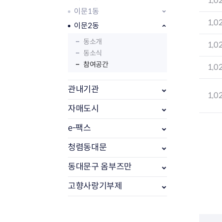
1,0
이문1동
1,0
이문2동
동소개
1,0
동소식
참여공간
1,0
관내기관
1,0
자매도시
e-팩스
부동산소식
조상땅찾기
청렴동대문
부동산중개업소현황
동대문구 옴부즈만
부동산중개업 알림판
부동산중개보수(중개수수료)
고향사랑기부제
바뀐지번찾기
토지등급열기
개별공시지가