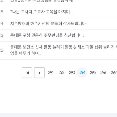
26
전농1동 이미숙선생님을 칭찬함니다!
청렴자료방
석면건축물 DB
ESG경제
감사실시결과
탄소중립 생활 실천 캠페인
민생회복소
25
"나는 교사다.." 교사 교육을 마치며..
구민감사참여
보행환경 개선사업
업무추진비 공개
공중화장실 찾기
24
치수방재과 하수기전팀 분들께 감사드립니다.
보조금공개
탄소중립지원센터
구민감사관활동
23
동대문 구청 권은하 주무관님을 칭찬합니다.
동대문 보건소 신체 활동 늘리기 활동 & 채소 과일 섭취 늘리기 
22
업을 마무리 하며...
291
292
293
294
295
296
297
처
이
음
전
페
1
이
0
지
페