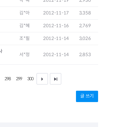
박*옥
2012-11-19
2,930
지원센터
도시디자인
비쿠폰 안내
건설공사알림
김*아
2012-11-17
3,358
장안동283-1일대 개발사업
역세권 활성화사업
김*혜
2012-11-16
2,769
장안동 일대 종합발전계획 수
립
조*필
2012-11-14
3,026
서울도시공간포털
지역주택조합사업
사
서*정
2012-11-14
2,853
298
299
300
다
끝
음
페
글 쓰기
1
이
0
지
페