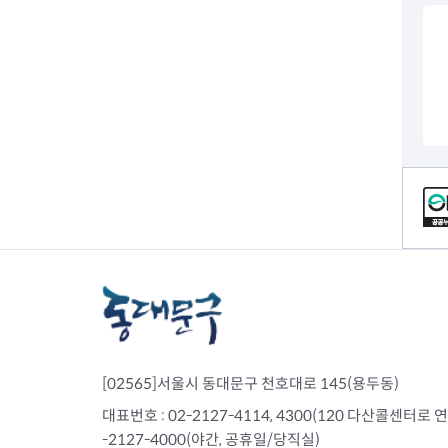
전세사기피해
컨텐츠 정보
[02565]서울시 동대문구 천호대로 145(용두동)
대표번호 : 02-2127-4114, 4300(120 다산콜센터로 연결)
-2127-4000(야간, 공휴일/당직실)