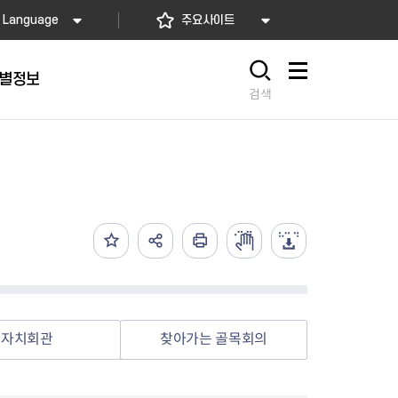
Language
주요사이트
별정보
사이트맵
검색
동대문
문자알림서비스
칭찬합시다
자치법규
교육기관
재난안전소식
상담민원)
 문자 알림
 통합돌봄사업
나눔의 장터마당
행정규제개혁
공공기관
안전문화운동
담창구
관 시설 안내
행정처분
우리 동네 안전지도
체 접수
온라인행정심판
재난별 행동요령
 신고
주민조례청구
안전보험·공제
법률상담
안전 체험·교육
재난유형별 주요정책사업
자치회관
찾아가는 골목회의
재난약자 행동요령
시