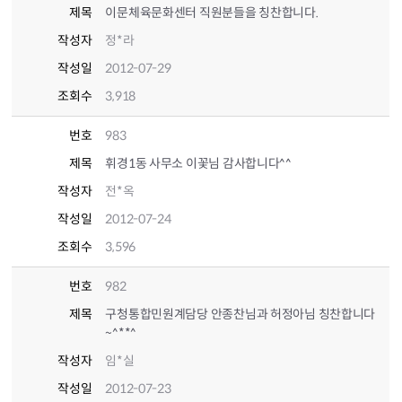
제목
이문체육문화센터 직원분들을 칭찬합니다.
작성자
정*라
작성일
2012-07-29
조회수
3,918
번호
983
제목
휘경1동 사무소 이꽃님 감사합니다^^
작성자
전*옥
작성일
2012-07-24
조회수
3,596
번호
982
제목
구청통합민원계담당 안종찬님과 허정아님 칭찬합니다
~^**^
작성자
임*실
작성일
2012-07-23