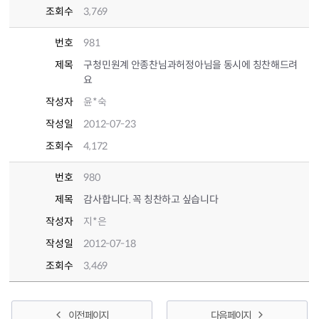
조회수
3,769
번호
981
제목
구청민원계 안종찬님과허정아님을 동시에 칭찬해드려
요
작성자
윤*숙
작성일
2012-07-23
조회수
4,172
번호
980
제목
감사합니다. 꼭 칭찬하고 싶습니다
작성자
지*은
작성일
2012-07-18
조회수
3,469
이전 페이지
다음 페이지