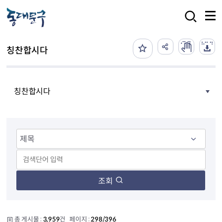
본문 바로가기
검색
칭찬합시다
칭찬합시다
조회
총 게시물 :
3,959
건 페이지 :
298/396