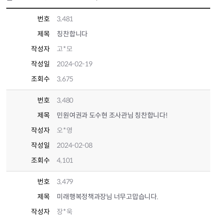
번호
3,481
제목
칭찬합니다
작성자
고*모
작성일
2024-02-19
조회수
3,675
번호
3,480
제목
민원여권과 도수현 조사관님 칭찬합니다!
작성자
오*영
작성일
2024-02-08
조회수
4,101
번호
3,479
제목
미래행복정책과장님 너무고맙습니다.
작성자
장*욱