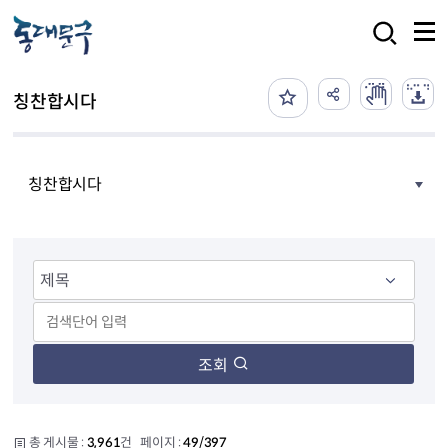
본문 바로가기
검색
칭찬합시다
칭찬합시다
조회
총 게시물 :
3,961
건 페이지 :
49/397