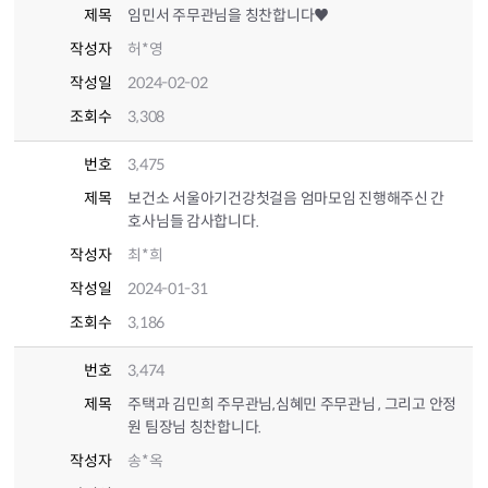
제목
임민서 주무관님을 칭찬합니다♥
작성자
허*영
작성일
2024-02-02
조회수
3,308
번호
3,475
제목
보건소 서울아기건강첫걸음 엄마모임 진행해주신 간
호사님들 감사합니다.
작성자
최*희
작성일
2024-01-31
조회수
3,186
번호
3,474
제목
주택과 김민희 주무관님,심혜민 주무관님 , 그리고 안정
원 팀장님 칭찬합니다.
작성자
송*옥