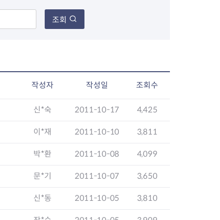
조회
장협의체
년아지트
작성자
작성일
조회수
신*숙
2011-10-17
4,425
식
도시정비소식
금지원
공동주택현황
이*재
2011-10-10
3,811
소개
사이트
고향사랑기부제
정비사업구역현황
박*환
2011-10-08
4,099
청방법 및 처리
센터
답례물품
재건축
공표
착한가격업소
재개발
문*기
2011-10-07
3,650
민원신청
착한가격업소 추천
재정비촉진
물가정보
지구단위계획
신*동
2011-10-05
3,810
석면해체·제거일정
 기업
청량리 중심지 육성