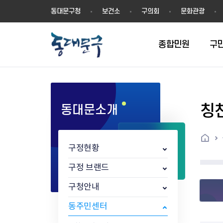
동
동대문구청
보건소
구의회
문화관광
대
문
구
종합민원
구
칭
동대문소개
민원실안내
온라인접수
구정소식
주요업무계획(2024년~)
역사
교육소식
여권
구민제안
구보
예산일반현황
휘장(CI)
일자리소식
온라인번호표 발급(대기현황)
온라인접수내역
보도자료
주요업무계획(~2023년)
상징물
교육프로그램
세무
설문조사
동대문구소식지
주민참여예산제
상징말(BI)
일자리센터
홈
민원편람(민원서식)
언론보도
주요업무성과
홍보동영상
자치회관
건설관리
실버 소식지
지방재정공시
캐릭터
직업소개사업
구정현황
무인민원발급기
포토구정
비전 2026
기본현황
정보화교육
자동차·교통
동대문 생활안
중기지방재정계
슬로건
동행일자리사업
민원편의시책 및 제도
고시공고
동대문구청장직 인수위원회 백
행정구역
여성복지관
부동산
홍보물
세입,세출예산 
캐치프레이즈
지역공동체일자
구정 브랜드
가족관계등록 제신고 후속절차
입법예고
서
꽃의 도시
평생학습관
건축
출산‧양육‧다
예산낭비신고
도시브랜드
구청안내
원스톱 통합안내
문화행사
월중주요행사
Walking City
교육지원센터
정보통신
예산낭비절감제
그린나래 동대
행정서비스헌장
강좌교육
정책실명제
구민 아카데미 신청
자료실
동주민센터
어디서나민원
추진현황
채용공고
수상현황
민방위
재정(예산)용어