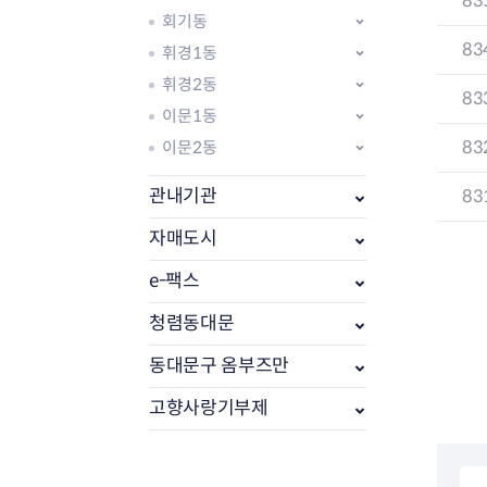
83
회기동
83
휘경1동
휘경2동
83
이문1동
83
이문2동
관내기관
83
자매도시
e-팩스
부동산소식
조상땅찾기
청렴동대문
부동산중개업소현황
동대문구 옴부즈만
부동산중개업 알림판
부동산중개보수(중개수수료)
고향사랑기부제
바뀐지번찾기
토지등급열기
개별공시지가