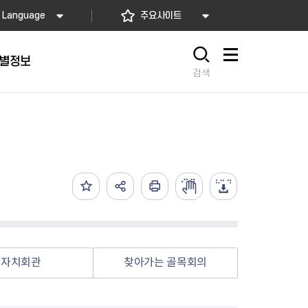
Language
주요사이트
별정보
사이트맵
검색
동대문
문자알림서비스
칭찬합시다
자치법규
교육기관
재난안전소식
상담민원)
 문자 알림
 통합돌봄사업
나눔의 장터마당
행정규제개혁
공공기관
안전문화운동
담창구
관 시설 안내
행정처분
우리 동네 안전지도
체 접수
온라인행정심판
재난별 행동요령
 신고
주민조례청구
안전보험·공제
법률상담
안전 체험·교육
재난유형별 주요정책사업
자치회관
찾아가는 골목회의
재난약자 행동요령
시