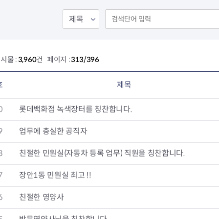
회의공개
답십리2동
출산육아
공유재산 정보
장안1동
주거
조직운영 핵심지표
장안2동
보듬누리
위원회 현황
청량리동
지역사회보
동대문구 기억여행
회기동
자원봉사
시물 :
3,960
건 페이지 :
313/396
공공데이터개방
휘경1동
보훈
휘경2동
DDM 청소
이문1동
호
제목
이문2동
0
롯데백화점 녹색장터를 칭찬합니다.
청소환경소식
지역경제소
램
쓰레기배출및수거
중소기업자
9
업무에 충실한 공직자
공직자부조리신고
종량제봉투 및 납부필증
옴부즈만 
기업 관련 
8
친절한 민원실(자동차 등록 업무) 직원을 칭찬합니다.
하도급부조리신고
대형폐기물신청
고충민원 신
사이버창업
공익신고
재활용센터
조사결과 
동대문구 
7
장안1동 민원실 최고 !!
부패행위신고
정화조청소
옴부즈만 
숨어있는 
행동강령위반신고
환경오염현황
장바구니 
6
친절한 영양사
복지·보조금 부정신고
환경개선부담금
전통시장
구민고객의 권리
환경제도
사회적경제