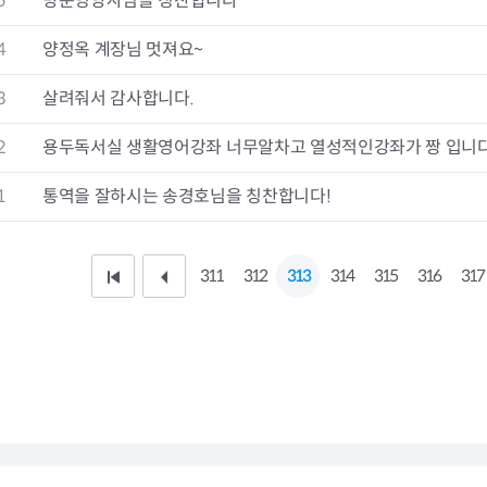
5
방문영양사님을 칭찬합니다
청렴자료방
석면건축물 DB
ESG경제
감사실시결과
탄소중립 생활 실천 캠페인
민생회복소
4
양정옥 계장님 멋져요~
구민감사참여
보행환경 개선사업
업무추진비 공개
공중화장실 찾기
3
살려줘서 감사합니다.
보조금공개
탄소중립지원센터
구민감사관활동
2
용두독서실 생활영어강좌 너무알차고 열성적인강좌가 짱 입니다
1
통역을 잘하시는 송경호님을 칭찬합니다!
311
312
313
314
315
316
317
처
이
음
전
페
1
이
0
지
페