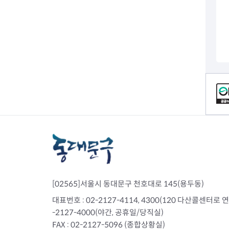
전세사기피해
컨텐츠 정보
[02565]서울시 동대문구 천호대로 145(용두동)
대표번호 : 02-2127-4114, 4300(120 다산콜센터로 연결)
-2127-4000(야간, 공휴일/당직실)
FAX : 02-2127-5096 (종합상황실)