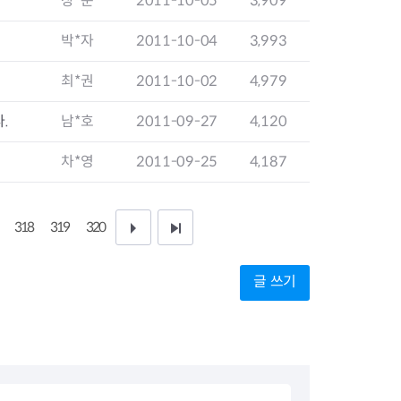
장*순
2011-10-05
3,909
지원센터
도시디자인
비쿠폰 안내
건설공사알림
박*자
2011-10-04
3,993
장안동283-1일대 개발사업
역세권 활성화사업
최*권
2011-10-02
4,979
장안동 일대 종합발전계획 수
립
.
남*호
2011-09-27
4,120
서울도시공간포털
지역주택조합사업
차*영
2011-09-25
4,187
318
319
320
다
끝
음
페
글 쓰기
1
이
0
지
페