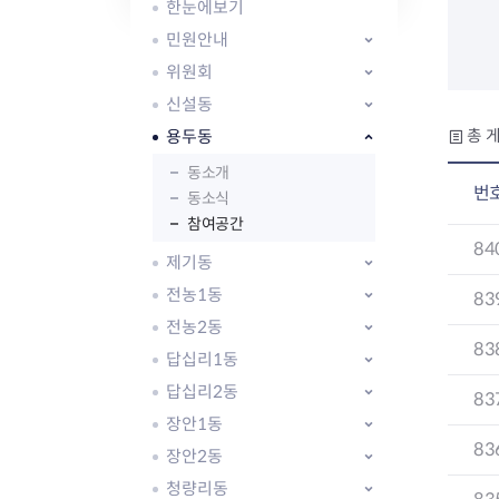
자주묻는질문
유관기관소식
월별행사달력
원어민 화상영어
한눈에보기
새소식
공모사업 알림방
동국 천문대
민원안내
코로나19
동대문교육협력특화지구
위원회
교육경비보조금 지원
신설동
용두동
총 게
동소개
번
동소식
참여공간
AI 사업 등록 관리제
84
제기동
동대문구 AI 사업 현황
지리교통소식
문화체육소식
전농1동
도로명주소 안내
행사 및 프로그
83
국내도시
상세주소 부여제도
이용안내
문화체육시설
전농2동
83
국외도시
지리정보
공원녹지현황
답십리1동
자매도시 혜택
대중교통
단체안내
답십리2동
83
직거래장터쇼핑몰
자전거
동대문문화재단
장안1동
주차장
83
우회전알리미
장안2동
청량리동