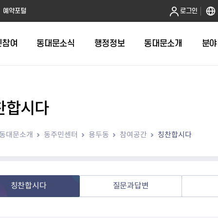
본문 바로가기
예약포털
로그인
민참여
동대문소식
행정정보
동대문소개
분야
찬합시다
인터넷민원발급
정보공개제도안내
조직도
청년소식
민원FAQ
공유도시 
동대문구 
발주계획
한눈에보기
복지소식
도
보건소인터넷민원발급
비공개세부기준
직원검색
서울청년센터 동대문
국민신문고(
공유게시판
주정차 단속
입찰정보
민원안내
의료·요양
동대문소개
동주민센터
용두동
참여공간
칭찬합시다
대형폐기물신청
행정정보 사전공표
청사안내
DDM 청년창업센터
민원통합상
공유공간 대
계약현황
위원회
바우처사업
내
획
거주자우선주차신청
정보공개청구 TOP 10
찾아오시는 길
취업역량 강화
적극행정
계약 희망업
신설동
복지시설
운용현황
리사업
온라인현수막신청
정보목록
동대문구청 이용지도
참여문화 조성
바가지 요금
관련정보
용두동
아동청소년
자녀지원 안내
청년 행정체험단 신청
결재문서 공개
관련링크
제기동
노인
안
문구
업무추진비 공개
청년정책 문자알림서비스
전농1동
저소득
칭찬합시다
질문과답변
지출집행내역 공개
전농2동
장애인
사전
보조금공개
답십리1동
여성친화도