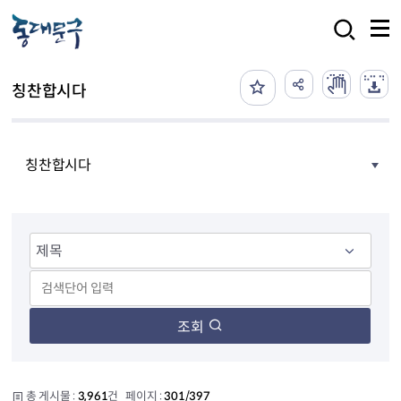
본문 바로가기
검색
칭찬합시다
칭찬합시다
조회
총 게시물 :
3,961
건 페이지 :
301/397