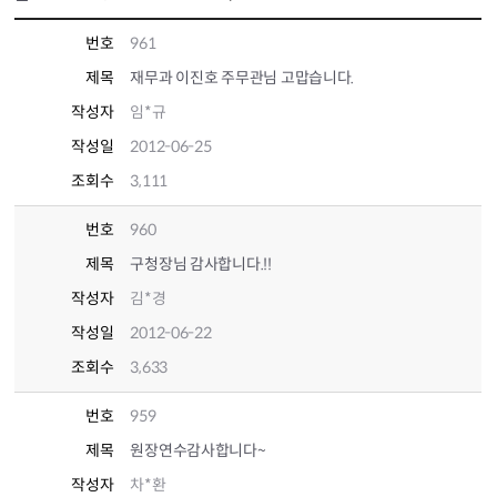
번호
961
제목
재무과 이진호 주무관님 고맙습니다.
작성자
임*규
작성일
2012-06-25
조회수
3,111
번호
960
제목
구청장님 감사합니다.!!
작성자
김*경
작성일
2012-06-22
조회수
3,633
번호
959
제목
원장연수감사합니다~
작성자
차*환