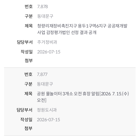
번호
7,878
구분
동대문구
제목
청량리재정비촉진지구 용두1구역6지구 공공재개발
사업 감정평가법인 선정 결과 공개
담당부서
주거정비과
작성일
2026-07-15
첨부
번호
7,877
구분
동대문구
제목
공원 물놀이터 3개소 오전 휴장 알림[2026. 7. 15.(수)
오전]
담당부서
정원도시과
작성일
2026-07-15
첨부