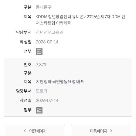
구분
동대문구
제목
<DDM 청년창업센터 유니콘> 2026년 제7차 DDM 벤
처스타트업 아카데미
담당부서
청년정책고용과
작성일
2026-07-14
첨부
번호
7,873
구분
제목
지반침하 국민행동요령 배포
담당부서
도로과
작성일
2026-07-14
첨부
이전 페이지
다음 페이지