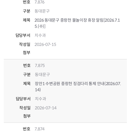
번호
7,876
구분
동대문구
제목
2026 동대문구 중랑천 물놀이장 휴장 알림[2026.7.1
5.(수)]
담당부서
치수과
작성일
2026-07-15
첨부
번호
7,875
구분
동대문구
제목
장안1 수변공원 중랑천 징검다리 통제 안내(2026.07.
14)
담당부서
치수과
작성일
2026-07-14
첨부
번호
7,874