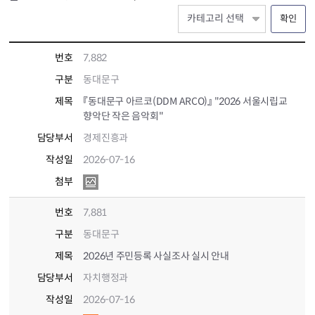
확인
번호
7,882
구분
동대문구
제목
『동대문구 아르코(DDM ARCO)』 "2026 서울시립교
향악단 작은 음악회"
담당부서
경제진흥과
작성일
2026-07-16
첨부
번호
7,881
구분
동대문구
제목
2026년 주민등록 사실조사 실시 안내
담당부서
자치행정과
작성일
2026-07-16