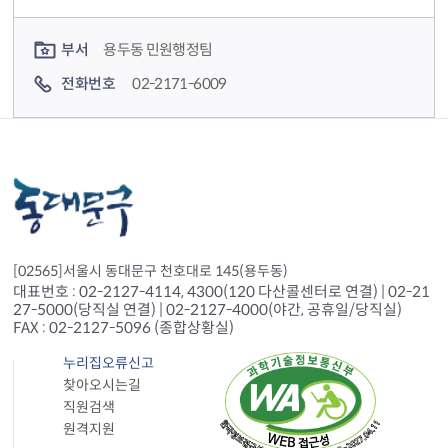
컨텐츠 담당자 정보
부서
용두동 민원행정팀
전화번호
02-2171-6009
[02565]서울시 동대문구 천호대로 145(용두동)
대표번호 : 02-2127-4114, 4300(120 다산콜센터로 연결) | 02-21
27-5000(당직실 연결) | 02-2127-4000(야간, 공휴일/당직실)
FAX : 02-2127-5096 (종합상황실)
누리집오류신고
찾아오시는길
직원검색
원격지원