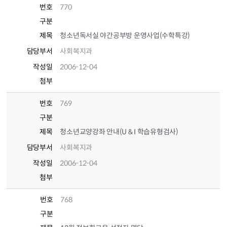
번호
770
구분
제목
청소년독서실 야간공부방 운영사업(수학특강)
담당부서
사회복지과
작성일
2006-12-04
첨부
번호
769
구분
제목
청소년교양강좌 안내(U & I 학습유형검사)
담당부서
사회복지과
작성일
2006-12-04
첨부
번호
768
구분