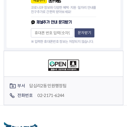
채널추가
코로나19 정보와 다양한 혜택·지원·일자리 안내를
친구추가로 간편히 받아보세요!
채널추가 안내 문자받기
문자받기
※ 입력한 휴대폰번호 정보는 저장되지 않습니다.
컨텐츠 정보
컨텐츠 담당자 정보
부서
답십리2동 민원행정팀
전화번호
02-2171-6244