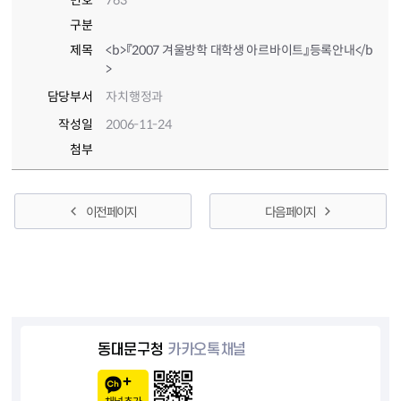
번호
763
구분
제목
<b>『2007 겨울방학 대학생 아르바이트』등록안내</b
>
담당부서
자치행정과
작성일
2006-11-24
첨부
이전 페이지
다음 페이지
동대문구청
카카오톡채널