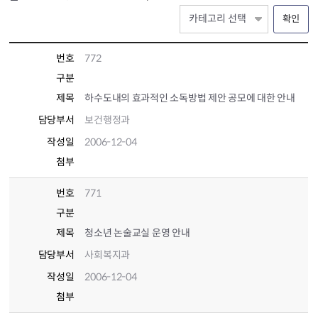
확인
번호
772
구분
제목
하수도내의 효과적인 소독방법 제안 공모에 대한 안내
담당부서
보건행정과
작성일
2006-12-04
첨부
번호
771
구분
제목
청소년 논술교실 운영 안내
담당부서
사회복지과
작성일
2006-12-04
첨부