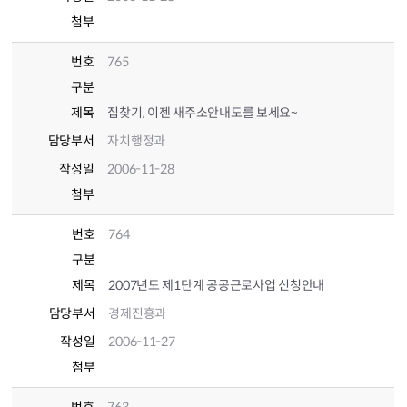
첨부
번호
765
구분
제목
집찾기, 이젠 새주소안내도를 보세요~
담당부서
자치행정과
작성일
2006-11-28
첨부
번호
764
구분
제목
2007년도 제1단계 공공근로사업 신청안내
담당부서
경제진흥과
작성일
2006-11-27
첨부