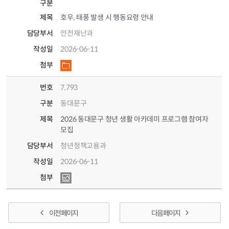
구분
제목
호우, 태풍 발생 시 행동요령 안내
담당부서
안전재난과
작성일
2026-06-11
첨부
번호
7,793
구분
동대문구
제목
2026 동대문구 청년 생활 아카데미 프로그램 참여자
모집
담당부서
청년정책고용과
작성일
2026-06-11
첨부
이전 페이지
다음 페이지