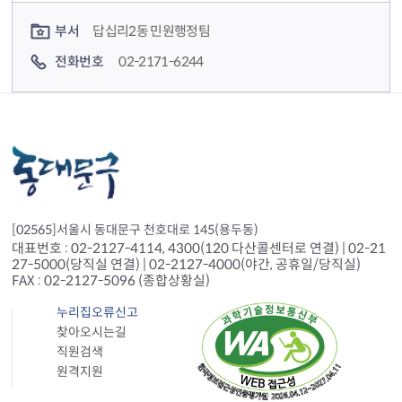
컨텐츠 담당자 정보
부서
답십리2동 민원행정팀
전화번호
02-2171-6244
[02565]서울시 동대문구 천호대로 145(용두동)
대표번호 : 02-2127-4114, 4300(120 다산콜센터로 연결) | 02-21
27-5000(당직실 연결) | 02-2127-4000(야간, 공휴일/당직실)
FAX : 02-2127-5096 (종합상황실)
누리집오류신고
찾아오시는길
직원검색
원격지원