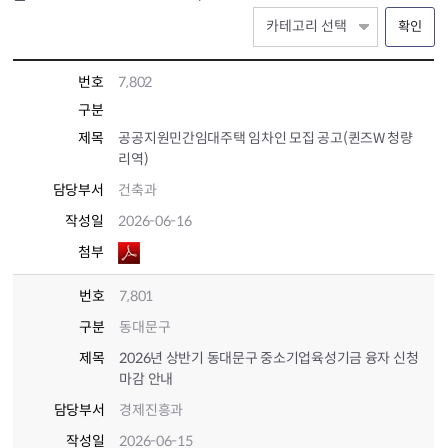
확인
번호
7,802
구분
제목
공공지원민간임대주택 임차인 모집 공고(퀸즈W 청량
리역)
담당부서
건축과
작성일
2026-06-16
첨부
번호
7,801
구분
동대문구
제목
2026년 상반기 동대문구 중소기업육성기금 융자 신청
마감 안내
담당부서
경제진흥과
작성일
2026-06-15