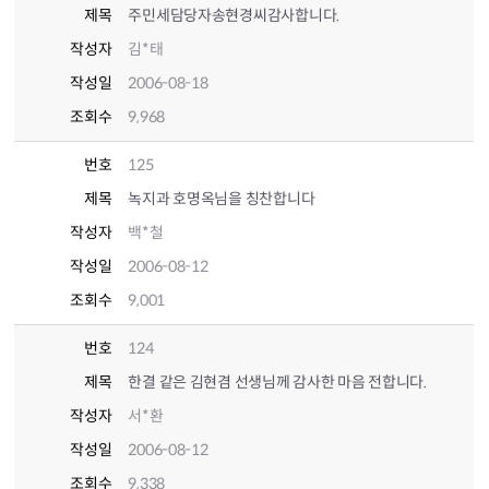
제목
주민세담당자송현경씨감사합니다.
작성자
김*태
작성일
2006-08-18
조회수
9,968
번호
125
제목
녹지과 호명옥님을 칭찬합니다
작성자
백*철
작성일
2006-08-12
조회수
9,001
번호
124
제목
한결 같은 김현겸 선생님께 감사한 마음 전합니다.
작성자
서*환
작성일
2006-08-12
조회수
9,338