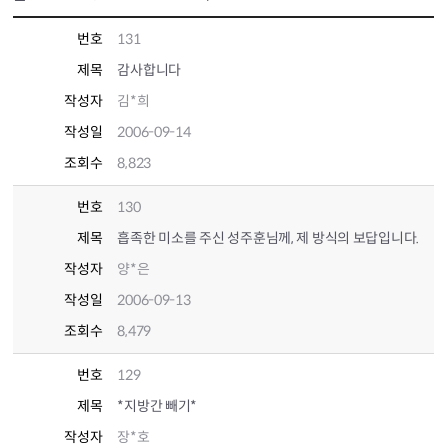
번호
131
제목
감사합니다
작성자
김*희
작성일
2006-09-14
조회수
8,823
번호
130
제목
흡족한 미소를 주신 성주훈님께, 제 방식의 보답입니다.
작성자
양*은
작성일
2006-09-13
조회수
8,479
번호
129
제목
*지방간 빼기*
작성자
장*호