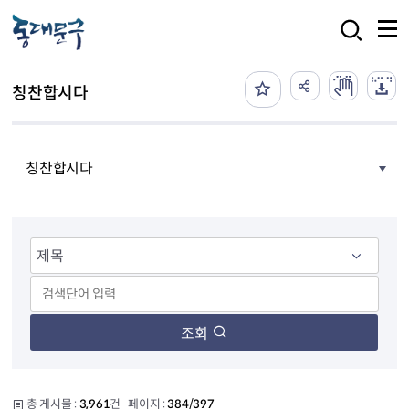
본문 바로가기
검색
칭찬합시다
칭찬합시다
조회
총 게시물 :
3,961
건 페이지 :
384/397