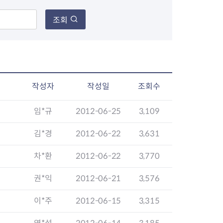
조회
장협의체
년아지트
작성자
작성일
조회수
임*규
2012-06-25
3,109
식
도시정비소식
금지원
공동주택현황
김*경
2012-06-22
3,631
소개
사이트
고향사랑기부제
정비사업구역현황
차*환
2012-06-22
3,770
청방법 및 처리
센터
답례물품
재건축
공표
착한가격업소
재개발
권*익
2012-06-21
3,576
민원신청
착한가격업소 추천
재정비촉진
물가정보
지구단위계획
이*주
2012-06-15
3,315
석면해체·제거일정
 기업
청량리 중심지 육성