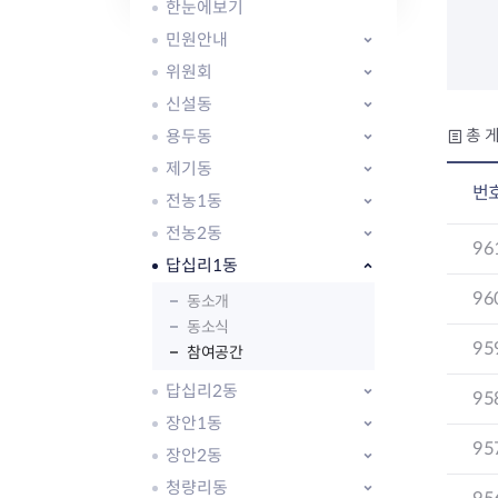
자주묻는질문
유관기관소식
월별행사달력
원어민 화상영어
한눈에보기
새소식
공모사업 알림방
동국 천문대
민원안내
코로나19
동대문교육협력특화지구
위원회
교육경비보조금 지원
신설동
용두동
총 게
제기동
번
전농1동
전농2동
AI 사업 등록 관리제
96
답십리1동
동대문구 AI 사업 현황
지리교통소식
문화체육소식
도로명주소 안내
행사 및 프로그
96
동소개
국내도시
상세주소 부여제도
이용안내
문화체육시설
동소식
95
국외도시
지리정보
공원녹지현황
참여공간
자매도시 혜택
대중교통
단체안내
답십리2동
95
직거래장터쇼핑몰
자전거
동대문문화재단
장안1동
주차장
95
우회전알리미
장안2동
청량리동