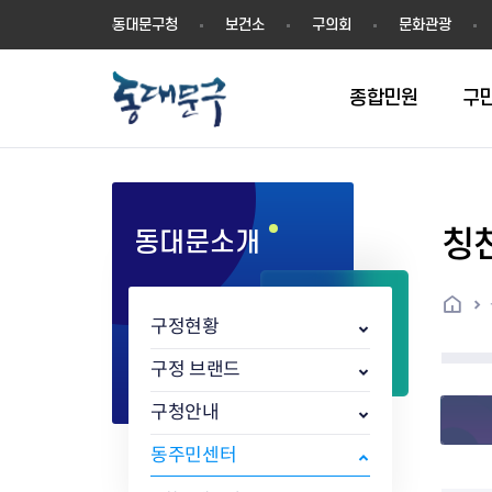
동
동대문구청
보건소
구의회
문화관광
대
문
구
종합민원
구
칭
동대문소개
민원실안내
온라인접수
구정소식
주요업무계획(2024년~)
역사
교육소식
여권
구민제안
구보
예산일반현황
휘장(CI)
일자리소식
온라인번호표 발급(대기현황)
온라인접수내역
보도자료
주요업무계획(~2023년)
상징물
교육프로그램
세무
설문조사
동대문구소식지
주민참여예산제
상징말(BI)
일자리센터
홈
민원편람(민원서식)
언론보도
주요업무성과
홍보동영상
자치회관
건설관리
실버 소식지
지방재정공시
캐릭터
직업소개사업
구정현황
무인민원발급기
포토구정
비전 2026
기본현황
정보화교육
자동차·교통
동대문 생활안
중기지방재정계
슬로건
동행일자리사업
민원편의시책 및 제도
고시공고
동대문구청장직 인수위원회 백
행정구역
여성복지관
부동산
홍보물
세입,세출예산 
캐치프레이즈
지역공동체일자
구정 브랜드
가족관계등록 제신고 후속절차
입법예고
서
꽃의 도시
평생학습관
건축
출산‧양육‧다
예산낭비신고
도시브랜드
구청안내
원스톱 통합안내
문화행사
월중주요행사
Walking City
교육지원센터
정보통신
예산낭비절감제
그린나래 동대
행정서비스헌장
강좌교육
정책실명제
구민 아카데미 신청
자료실
동주민센터
어디서나민원
추진현황
채용공고
수상현황
민방위
재정(예산)용어