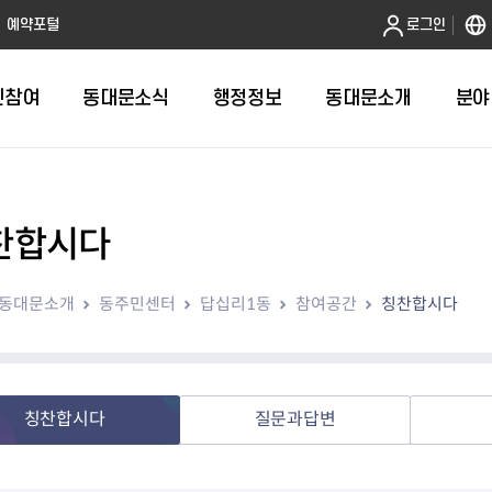
본문 바로가기
예약포털
로그인
민참여
동대문소식
행정정보
동대문소개
분야
찬합시다
인터넷민원발급
정보공개제도안내
조직도
청년소식
민원FAQ
공유도시 
동대문구 
발주계획
한눈에보기
복지소식
도
보건소인터넷민원발급
비공개세부기준
직원검색
서울청년센터 동대문
국민신문고(
공유게시판
주정차 단속
입찰정보
민원안내
의료·요양
동대문소개
동주민센터
답십리1동
참여공간
칭찬합시다
대형폐기물신청
행정정보 사전공표
청사안내
DDM 청년창업센터
민원통합상
공유공간 대
계약현황
위원회
바우처사업
내
획
거주자우선주차신청
정보공개청구 TOP 10
찾아오시는 길
취업역량 강화
적극행정
계약 희망업
신설동
복지시설
운용현황
리사업
온라인현수막신청
정보목록
동대문구청 이용지도
참여문화 조성
바가지 요금
관련정보
용두동
아동청소년
자녀지원 안내
청년 행정체험단 신청
결재문서 공개
관련링크
제기동
노인
안
문구
업무추진비 공개
청년정책 문자알림서비스
전농1동
저소득
칭찬합시다
질문과답변
지출집행내역 공개
전농2동
장애인
사전
보조금공개
답십리1동
여성친화도