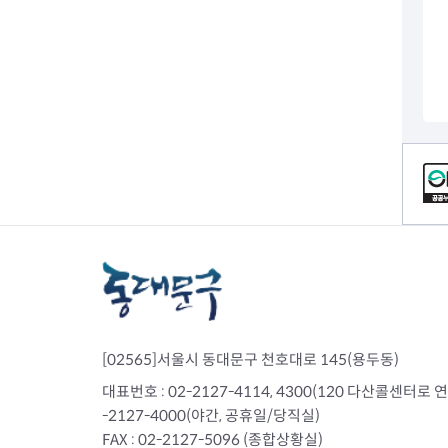
전세사기피해
컨텐츠 정보
[02565]서울시 동대문구 천호대로 145(용두동)
대표번호 : 02-2127-4114, 4300(120 다산콜센터로 연결)
-2127-4000(야간, 공휴일/당직실)
FAX : 02-2127-5096 (종합상황실)