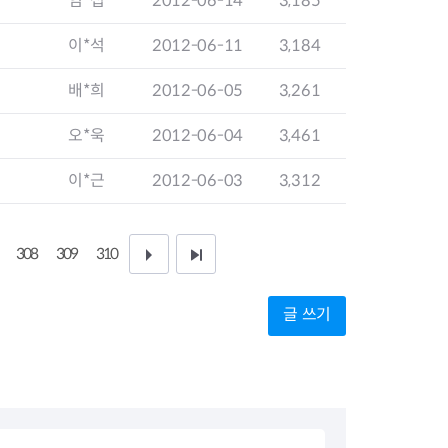
염*섭
2012-06-14
3,185
지원센터
도시디자인
비쿠폰 안내
건설공사알림
이*석
2012-06-11
3,184
장안동283-1일대 개발사업
역세권 활성화사업
배*희
2012-06-05
3,261
장안동 일대 종합발전계획 수
립
오*욱
2012-06-04
3,461
서울도시공간포털
지역주택조합사업
이*근
2012-06-03
3,312
308
309
310
다
끝
음
페
글 쓰기
1
이
0
지
페