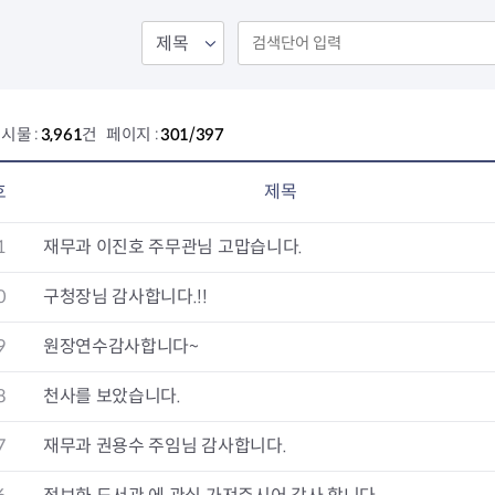
회의공개
답십리2동
출산육아
공유재산 정보
장안1동
주거
조직운영 핵심지표
장안2동
보듬누리
위원회 현황
청량리동
지역사회보
동대문구 기억여행
회기동
자원봉사
시물 :
3,961
건 페이지 :
301/397
공공데이터개방
휘경1동
보훈
휘경2동
DDM 청소
이문1동
호
제목
이문2동
1
재무과 이진호 주무관님 고맙습니다.
청소환경소식
지역경제소
램
쓰레기배출및수거
중소기업자
0
구청장님 감사합니다.!!
공직자부조리신고
종량제봉투 및 납부필증
옴부즈만 
기업 관련 
9
원장연수감사합니다~
하도급부조리신고
대형폐기물신청
고충민원 신
사이버창업
공익신고
재활용센터
조사결과 
동대문구 
8
천사를 보았습니다.
부패행위신고
정화조청소
옴부즈만 
숨어있는 
행동강령위반신고
환경오염현황
장바구니 
7
재무과 권용수 주임님 감사합니다.
복지·보조금 부정신고
환경개선부담금
전통시장
구민고객의 권리
환경제도
사회적경제