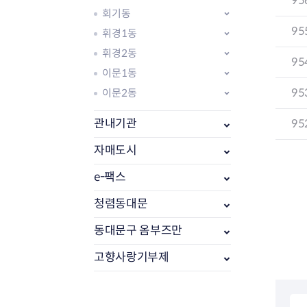
95
회기동
95
휘경1동
휘경2동
95
이문1동
95
이문2동
관내기관
95
자매도시
e-팩스
부동산소식
조상땅찾기
청렴동대문
부동산중개업소현황
동대문구 옴부즈만
부동산중개업 알림판
부동산중개보수(중개수수료)
고향사랑기부제
바뀐지번찾기
토지등급열기
개별공시지가