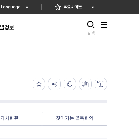
Language
주요사이트
별정보
사이트맵
검색
동대문
문자알림서비스
칭찬합시다
자치법규
교육기관
재난안전소식
상담민원)
 문자 알림
 통합돌봄사업
나눔의 장터마당
행정규제개혁
공공기관
안전문화운동
담창구
관 시설 안내
행정처분
우리 동네 안전지도
체 접수
온라인행정심판
재난별 행동요령
 신고
주민조례청구
안전보험·공제
법률상담
안전 체험·교육
재난유형별 주요정책사업
자치회관
찾아가는 골목회의
재난약자 행동요령
시