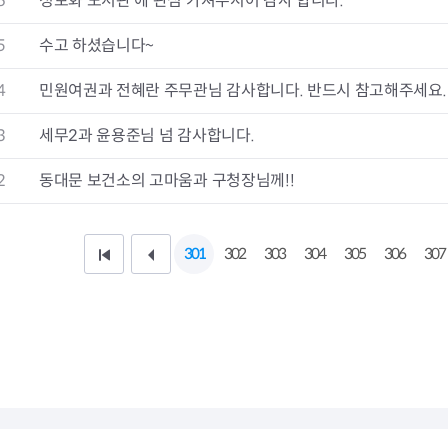
6
정보화 도서관 에 관심 가져주시어 감사 합니다.
청렴자료방
석면건축물 DB
ESG경제
감사실시결과
탄소중립 생활 실천 캠페인
민생회복소
5
수고 하셨습니다~
구민감사참여
보행환경 개선사업
업무추진비 공개
공중화장실 찾기
4
민원여권과 전혜란 주무관님 감사합니다. 반드시 참고해주세요.
보조금공개
탄소중립지원센터
구민감사관활동
3
세무2과 윤용준님 넘 감사합니다.
2
동대문 보건소의 고마움과 구청장님께!!
301
302
303
304
305
306
307
처
이
음
전
페
1
이
0
지
페