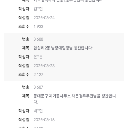
제목
가족정책과와 전농1동주민센터 칭찬합니다
작성자
김*현
작성일
2025-03-24
조회수
1,933
번호
3,688
제목
답십리2동 남정애팀장님 칭찬합니다~
작성자
윤*문
작성일
2025-03-23
조회수
2,127
번호
3,687
제목
동대문구 제기동사무소 차은경주무관님을 칭찬합니
다.
작성자
백*현
작성일
2025-03-16