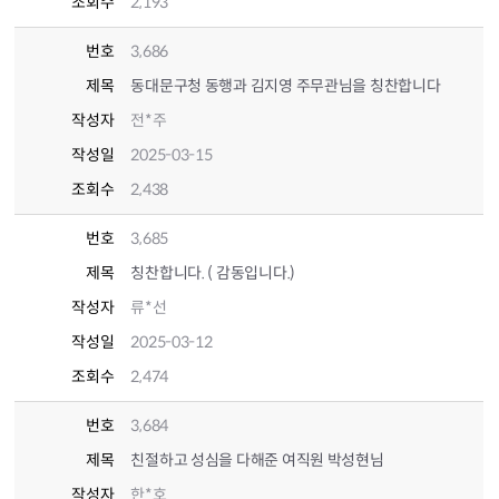
조회수
2,193
번호
3,686
제목
동대문구청 동행과 김지영 주무관님을 칭찬합니다
작성자
전*주
작성일
2025-03-15
조회수
2,438
번호
3,685
제목
칭찬합니다. ( 감동입니다.)
작성자
류*선
작성일
2025-03-12
조회수
2,474
번호
3,684
제목
친절하고 성심을 다해준 여직원 박성현님
작성자
한*호