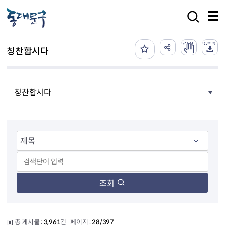
본문 바로가기
검색
칭찬합시다
칭찬합시다
조회
총 게시물 :
3,961
건 페이지 :
28/397