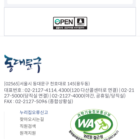
컨텐츠 정보
[02565]서울시 동대문구 천호대로 145(용두동)
대표번호 : 02-2127-4114, 4300(120 다산콜센터로 연결) | 02-21
27-5000(당직실 연결) | 02-2127-4000(야간, 공휴일/당직실)
FAX : 02-2127-5096 (종합상황실)
누리집오류신고
찾아오시는길
직원검색
원격지원