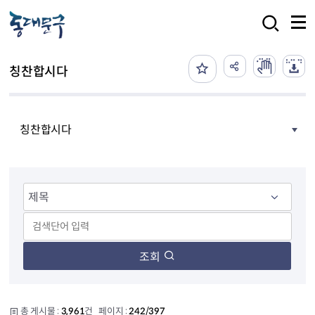
본문 바로가기
검색
칭찬합시다
칭찬합시다
조회
총 게시물 :
3,961
건 페이지 :
242/397