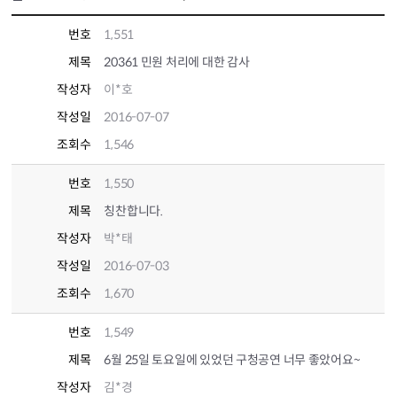
번호
1,551
제목
20361 민원 처리에 대한 감사
작성자
이*호
작성일
2016-07-07
조회수
1,546
번호
1,550
제목
칭찬합니다.
작성자
박*태
작성일
2016-07-03
조회수
1,670
번호
1,549
제목
6월 25일 토요일에 있었던 구청공연 너무 좋았어요~
작성자
김*경