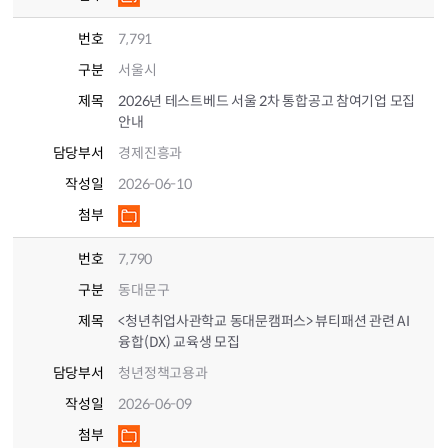
번호
7,791
구분
서울시
제목
2026년 테스트베드 서울 2차 통합공고 참여기업 모집
안내
담당부서
경제진흥과
작성일
2026-06-10
첨부
번호
7,790
구분
동대문구
제목
<청년취업사관학교 동대문캠퍼스> 뷰티패션 관련 AI
융합(DX) 교육생 모집
담당부서
청년정책고용과
작성일
2026-06-09
첨부