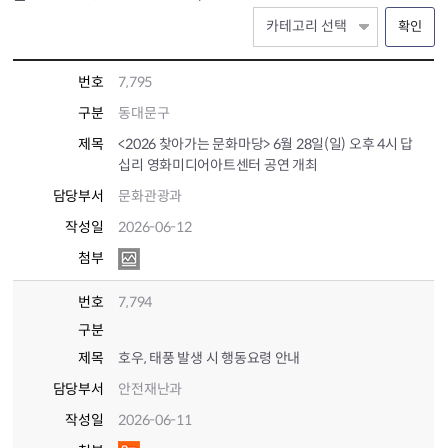
확인
번호
7,795
구분
동대문구
제목
<2026 찾아가는 문화마당> 6월 28일(일) 오후 4시 답
십리 영화미디어아트센터 공연 개최
담당부서
문화관광과
작성일
2026-06-12
첨부
번호
7,794
구분
제목
호우, 태풍 발생 시 행동요령 안내
담당부서
안전재난과
작성일
2026-06-11