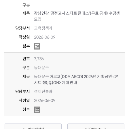
구분
제목
강남인강 '검정고시 스타트 클래스'(무료 공개) 수강생
모집
담당부서
교육정책과
작성일
2026-06-09
첨부
번호
7,786
구분
동대문구
제목
동대문구 아르코(DDM ARCO) 2026년 기획공연 <콘
서트 청(淸:)ON> 예매 안내
담당부서
경제진흥과
작성일
2026-06-09
첨부