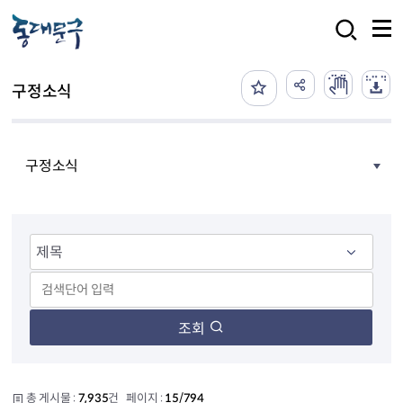
본문 바로가기
검색
구정소식
구정소식
조회
총 게시물 :
7,935
건 페이지 :
15/794