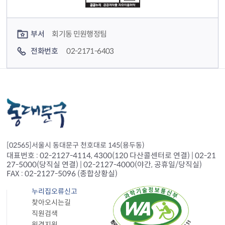
컨텐츠 담당자 정보
부서
회기동 민원행정팀
전화번호
02-2171-6403
[02565]서울시 동대문구 천호대로 145(용두동)
대표번호 : 02-2127-4114, 4300(120 다산콜센터로 연결) | 02-21
27-5000(당직실 연결) | 02-2127-4000(야간, 공휴일/당직실)
FAX : 02-2127-5096 (종합상황실)
누리집오류신고
찾아오시는길
직원검색
원격지원