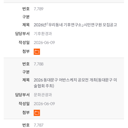
번호
7,789
구분
제목
2026년「우리동네 기후연구소」시민연구원 모집공고
담당부서
기후환경과
작성일
2026-06-09
첨부
번호
7,788
구분
제목
2026 동대문구 어반스케치 공모전 개최(동대문구 미
술협회 주최)
담당부서
문화관광과
작성일
2026-06-09
첨부
번호
7,787