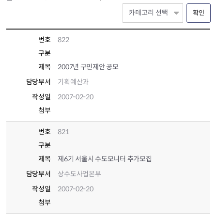
확인
번호
822
구분
제목
2007년 구민제안 공모
담당부서
기획예산과
작성일
2007-02-20
첨부
번호
821
구분
제목
제6기 서울시 수도모니터 추가모집
담당부서
상수도사업본부
작성일
2007-02-20
첨부