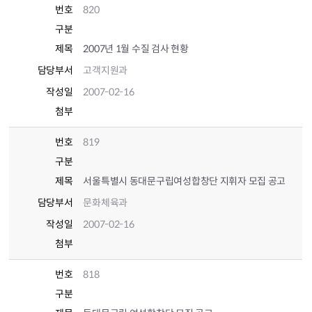
번호
820
구분
제목
2007년 1월 수질 검사 현황
담당부서
고객지원과
작성일
2007-02-16
첨부
번호
819
구분
제목
서울특별시 동대문구립여성합창단 지휘자 모집 공고
담당부서
문화체육과
작성일
2007-02-16
첨부
번호
818
구분