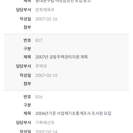
제목
동대문구립 여성합창단 모집 공고
담당부서
문화체육과
작성일
2007-02-16
첨부
번호
817
구분
제목
2007년 공동주택관리지원 계획
담당부서
주택과
작성일
2007-02-15
첨부
번호
816
구분
제목
2006년기준 사업체기초통계조사 조사원 모집
담당부서
기획예산과
작성일
2007-02-14