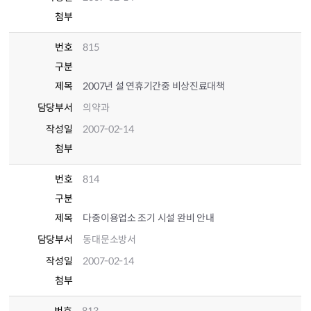
첨부
번호
815
구분
제목
2007년 설 연휴기간중 비상진료대책
담당부서
의약과
작성일
2007-02-14
첨부
번호
814
구분
제목
다중이용업소 조기 시설 완비 안내
담당부서
동대문소방서
작성일
2007-02-14
첨부