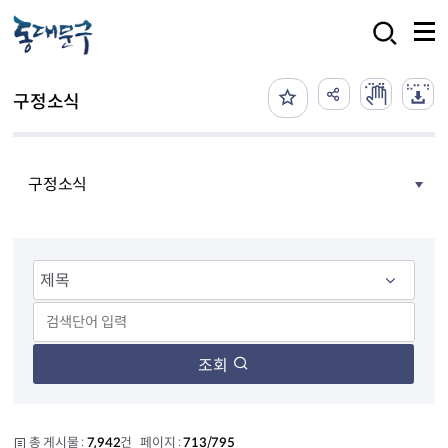
본문 바로가기
검색
구정소식
구정소식
조회
총 게시물 :
7,942
건 페이지 :
713/795