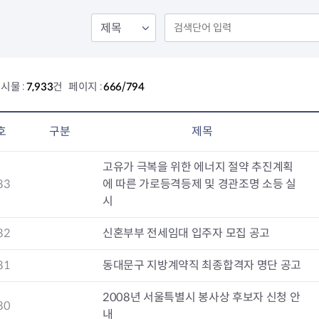
회의공개
답십리2동
출산육아
공유재산 정보
장안1동
주거
조직운영 핵심지표
장안2동
보듬누리
위원회 현황
청량리동
지역사회보
동대문구 기억여행
회기동
자원봉사
시물 :
7,933
건 페이지 :
666/794
공공데이터개방
휘경1동
보훈
휘경2동
DDM 청소
이문1동
호
구분
제목
이문2동
고유가 극복을 위한 에너지 절약 추진계획
청소환경소식
지역경제소
83
에 따른 가로등격등제 및 경관조명 소등 실
램
쓰레기배출및수거
중소기업자
시
공직자부조리신고
종량제봉투 및 납부필증
옴부즈만 
기업 관련 
하도급부조리신고
대형폐기물신청
고충민원 신
사이버창업
82
신혼부부 전세임대 입주자 모집 공고
공익신고
재활용센터
조사결과 
동대문구 
부패행위신고
정화조청소
옴부즈만 
숨어있는 
81
동대문구 지방계약직 최종합격자 명단 공고
행동강령위반신고
환경오염현황
장바구니 
복지·보조금 부정신고
환경개선부담금
전통시장
2008년 서울특별시 봉사상 후보자 신청 안
80
구민고객의 권리
환경제도
사회적경제
내