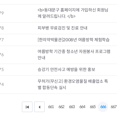
청렴자료방
석면건축물 DB
ESG경제
감사실시결과
탄소중립 생활 실천 캠페인
민생회복소
<b>동대문구 홈페이지에 가입하신 회원님
79
구민감사참여
보행환경 개선사업
께 알려드립니다. </b>
업무추진비 공개
공중화장실 찾기
보조금공개
탄소중립지원센터
78
피부병 무료검진 및 진료 안내
구민감사관활동
77
[한의약박물관]2008년 여름방학 체험학습
여름방학 기간중 청소년 자원봉사 프로그램
76
안내
75
승강기 안전사고 예방을 위한 홍보
무허가(무신고) 환경오염물질 배출업소 특
74
별 합동단속 실시
661
662
663
664
665
666
667
처
이