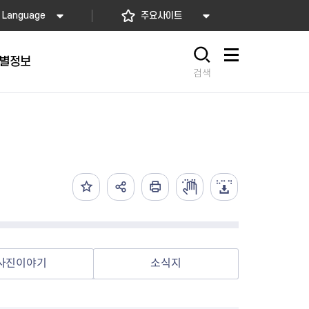
Language
주요사이트
별정보
사이트맵
검색
동대문
문자알림서비스
칭찬합시다
자치법규
교육기관
재난안전소식
상담민원)
 문자 알림
 통합돌봄사업
나눔의 장터마당
행정규제개혁
공공기관
안전문화운동
담창구
관 시설 안내
행정처분
우리 동네 안전지도
체 접수
온라인행정심판
재난별 행동요령
 신고
주민조례청구
안전보험·공제
법률상담
안전 체험·교육
재난유형별 주요정책사업
사진이야기
소식지
재난약자 행동요령
시