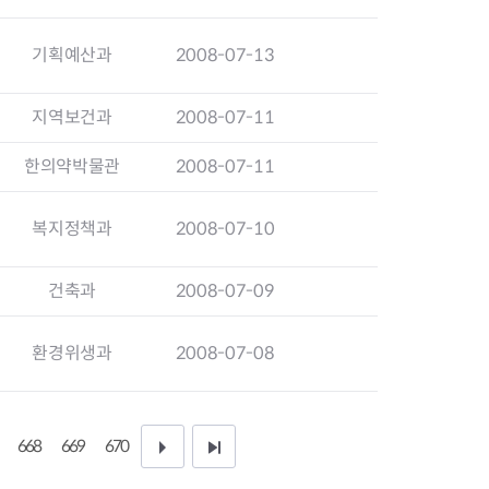
지원센터
도시디자인
비쿠폰 안내
건설공사알림
기획예산과
2008-07-13
장안동283-1일대 개발사업
역세권 활성화사업
장안동 일대 종합발전계획 수
지역보건과
2008-07-11
립
한의약박물관
2008-07-11
서울도시공간포털
지역주택조합사업
복지정책과
2008-07-10
건축과
2008-07-09
환경위생과
2008-07-08
668
669
670
다
끝