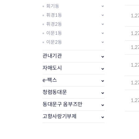
회기동
휘경1동
1,2
휘경2동
이문1동
1,2
이문2동
1,2
관내기관
1,2
자매도시
e-팩스
1,2
부동산소식
조상땅찾기
청렴동대문
부동산중개업소현황
1,2
동대문구 옴부즈만
부동산중개업 알림판
부동산중개보수(중개수수료)
고향사랑기부제
바뀐지번찾기
토지등급열기
개별공시지가