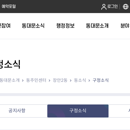
본문 바로가기
예약포털
로그인
민참여
동대문소식
행정정보
동대문소개
분야
정소식
인터넷민원발급
정보공개제도안내
조직도
청년소식
민원FAQ
공유도시 
동대문구 
발주계획
한눈에보기
복지소식
도
보건소인터넷민원발급
비공개세부기준
직원검색
서울청년센터 동대문
국민신문고(
공유게시판
주정차 단속
입찰정보
민원안내
의료·요양
동대문소개
동주민센터
장안2동
동소식
구정소식
대형폐기물신청
행정정보 사전공표
청사안내
DDM 청년창업센터
민원통합상
공유공간 대
계약현황
위원회
바우처사업
내
획
거주자우선주차신청
정보공개청구 TOP 10
찾아오시는 길
취업역량 강화
적극행정
계약 희망업
신설동
복지시설
운용현황
리사업
온라인현수막신청
정보목록
동대문구청 이용지도
참여문화 조성
바가지 요금
관련정보
용두동
아동청소년
자녀지원 안내
청년 행정체험단 신청
결재문서 공개
관련링크
제기동
노인
안
문구
업무추진비 공개
청년정책 문자알림서비스
전농1동
저소득
공지사항
구정소식
지출집행내역 공개
전농2동
장애인
사전
보조금공개
답십리1동
여성친화도