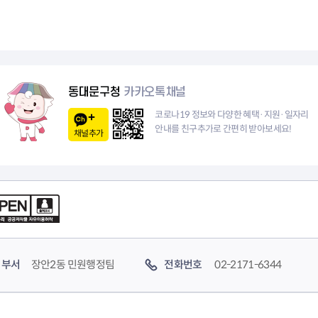
음
전
페
1
이
0
지
페
동대문구청
카카오톡채널
이
코로나19 정보와 다양한 혜택·지원·일자리
안내를 친구추가로 간편히 받아보세요!
채널추가
지
부서
장안2동 민원행정팀
전화번호
02-2171-6344