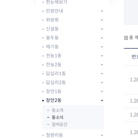
자주묻는질문
유관기관소식
월별행사달력
원어민 화상영어
한눈에보기
새소식
공모사업 알림방
동국 천문대
민원안내
코로나19
동대문교육협력특화지구
위원회
교육경비보조금 지원
신설동
용두동
총 게
제기동
전농1동
번
전농2동
AI 사업 등록 관리제
답십리1동
동대문구 AI 사업 현황
지리교통소식
문화체육소식
1,2
도로명주소 안내
행사 및 프로그
답십리2동
국내도시
상세주소 부여제도
이용안내
문화체육시설
장안1동
국외도시
지리정보
공원녹지현황
장안2동
1,2
자매도시 혜택
대중교통
단체안내
동소개
직거래장터쇼핑몰
자전거
동대문문화재단
1,2
동소식
주차장
참여공간
우회전알리미
1,2
청량리동