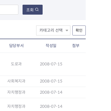
조회
장협의체
확인
년아지트
담당부서
작성일
첨부
식
도시정비소식
도로과
2008-07-15
금지원
공동주택현황
소개
사이트
고향사랑기부제
정비사업구역현황
청방법 및 처리
센터
답례물품
재건축
사회복지과
2008-07-15
공표
착한가격업소
재개발
민원신청
착한가격업소 추천
재정비촉진
자치행정과
2008-07-14
물가정보
지구단위계획
석면해체·제거일정
자치행정과
2008-07-14
 기업
청량리 중심지 육성