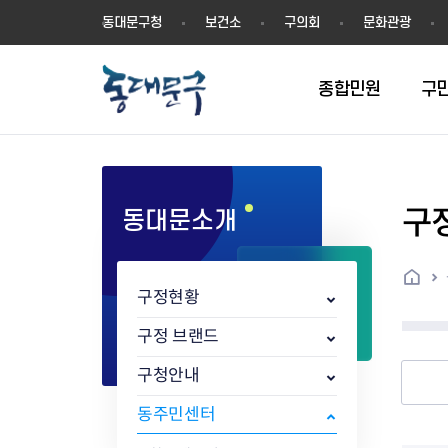
동
동대문구청
보건소
구의회
문화관광
대
문
구
종합민원
구
구
동대문소개
민원실안내
온라인접수
구정소식
주요업무계획(2024년~)
역사
교육소식
여권
구민제안
구보
예산일반현황
휘장(CI)
일자리소식
온라인번호표 발급(대기현황)
온라인접수내역
보도자료
주요업무계획(~2023년)
상징물
교육프로그램
세무
설문조사
동대문구소식지
주민참여예산제
상징말(BI)
일자리센터
홈
민원편람(민원서식)
언론보도
주요업무성과
홍보동영상
자치회관
건설관리
실버 소식지
지방재정공시
캐릭터
직업소개사업
구정현황
무인민원발급기
포토구정
비전 2026
기본현황
정보화교육
자동차·교통
동대문 생활안
중기지방재정계
슬로건
동행일자리사업
민원편의시책 및 제도
고시공고
동대문구청장직 인수위원회 백
행정구역
여성복지관
부동산
홍보물
세입,세출예산 
캐치프레이즈
지역공동체일자
구정 브랜드
가족관계등록 제신고 후속절차
입법예고
서
꽃의 도시
평생학습관
건축
출산‧양육‧다
예산낭비신고
도시브랜드
구청안내
원스톱 통합안내
문화행사
월중주요행사
Walking City
교육지원센터
정보통신
예산낭비절감제
그린나래 동대
행정서비스헌장
강좌교육
정책실명제
구민 아카데미 신청
자료실
동주민센터
어디서나민원
추진현황
채용공고
수상현황
민방위
재정(예산)용어