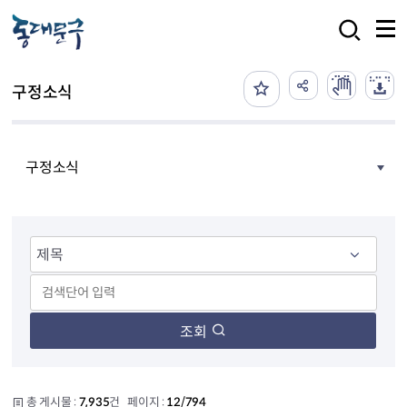
본문 바로가기
검색
구정소식
구정소식
조회
총 게시물 :
7,935
건 페이지 :
12/794