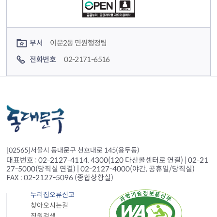
컨텐츠 담당자 정보
부서
이문2동 민원행정팀
전화번호
02-2171-6516
[02565]서울시 동대문구 천호대로 145(용두동)
대표번호 : 02-2127-4114, 4300(120 다산콜센터로 연결) | 02-21
27-5000(당직실 연결) | 02-2127-4000(야간, 공휴일/당직실)
FAX : 02-2127-5096 (종합상황실)
누리집오류신고
찾아오시는길
직원검색