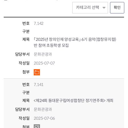
확인
번호
7,142
구분
제목
「2025년 창의인재 양성교육」 6기 음악(합창뮤지컬)
반 참여 초등학생 모집
담당부서
문화관광과
작성일
2025-07-07
첨부
번호
7,141
구분
제목
<제24회 동대문구립여성합창단 정기연주회> 개최
담당부서
문화관광과
작성일
2025-07-06
첨부