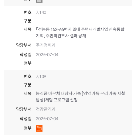
번호
7,140
구분
제목
「전농동 152-65번지 일대 주택재개발사업 신속통합
기획」주민의견조사 결과 공개
담당부서
주거정비과
작성일
2025-07-04
첨부
번호
7,139
구분
제목
농식품 바우처 대상자 가족 [영양 가득 우리 가족 제철
밥상]체험 프로그램 신청
담당부서
건강관리과
작성일
2025-07-04
첨부