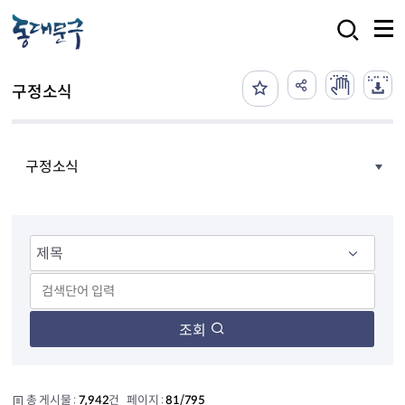
본문 바로가기
검색
구정소식
구정소식
조회
총 게시물 :
7,942
건 페이지 :
81/795