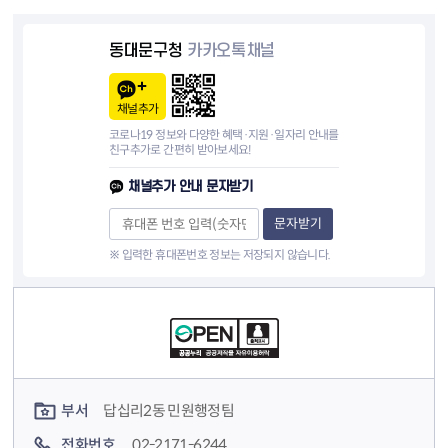
동대문구청
카카오톡채널
채널추가
코로나19 정보와 다양한 혜택·지원·일자리 안내를
친구추가로 간편히 받아보세요!
채널추가 안내 문자받기
문자받기
※ 입력한 휴대폰번호 정보는 저장되지 않습니다.
컨텐츠 정보
컨텐츠 담당자 정보
부서
답십리2동 민원행정팀
전화번호
02-2171-6244