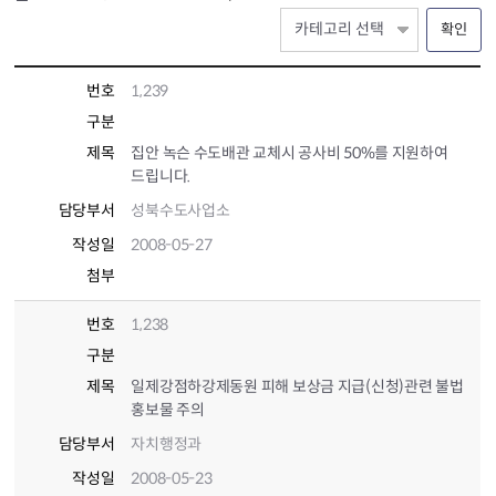
확인
번호
1,239
구분
제목
집안 녹슨 수도배관 교체시 공사비 50%를 지원하여
드립니다.
담당부서
성북수도사업소
작성일
2008-05-27
첨부
번호
1,238
구분
제목
일제강점하강제동원 피해 보상금 지급(신청)관련 불법
홍보물 주의
담당부서
자치행정과
작성일
2008-05-23