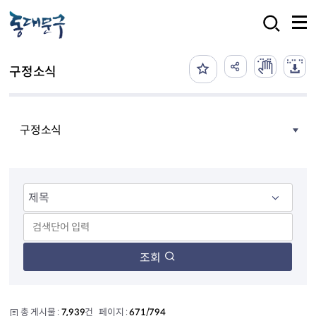
본문 바로가기
검색
구정소식
구정소식
조회
총 게시물 :
7,939
건 페이지 :
671/794