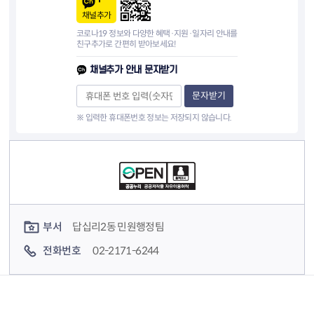
채널추가
코로나19 정보와 다양한 혜택·지원·일자리 안내를
친구추가로 간편히 받아보세요!
채널추가 안내 문자받기
문자받기
※ 입력한 휴대폰번호 정보는 저장되지 않습니다.
컨텐츠 정보
컨텐츠 담당자 정보
부서
답십리2동 민원행정팀
전화번호
02-2171-6244