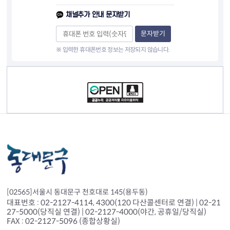
채널추가 안내 문자받기
문자받기
※ 입력한 휴대폰번호 정보는 저장되지 않습니다.
컨텐츠 정보
[02565]서울시 동대문구 천호대로 145(용두동)
대표번호 : 02-2127-4114, 4300(120 다산콜센터로 연결) | 02-21
27-5000(당직실 연결) | 02-2127-4000(야간, 공휴일/당직실)
FAX : 02-2127-5096 (종합상황실)