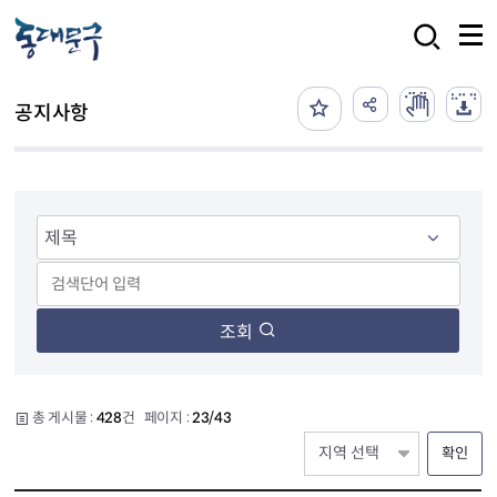
본문 바로가기
검색
공지사항
조회
총 게시물 :
428
건 페이지 :
23/43
확인