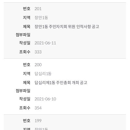
번호
201
지역
장안1동
제목
장안1동 주민자치회 위원 인적사항 공고
첨부파일
작성일
2021-06-11
조회수
333
번호
200
지역
답십리1동
제목
답십리제1동 주민총회 개최 공고
첨부파일
작성일
2021-06-10
조회수
354
번호
199
지역
장안1동