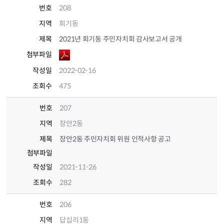
번호
208
지역
회기동
제목
2021년 회기동 주민자치회 감사보고서 공개
첨부파일
작성일
2022-02-16
조회수
475
번호
207
지역
장안2동
제목
장안2동 주민자치회 위원 인적사항 공고
첨부파일
작성일
2021-11-26
조회수
282
번호
206
지역
답십리1동