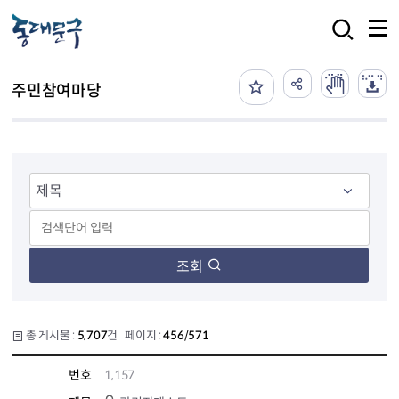
본문 바로가기
검색
주민참여마당
조회
총 게시물 :
5,707
건 페이지 :
456/571
번호
1,157