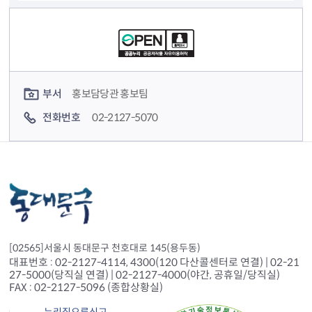
컨텐츠 정보
컨텐츠 담당자 정보
부서
홍보담당관 홍보팀
전화번호
02-2127-5070
[02565]서울시 동대문구 천호대로 145(용두동)
대표번호 : 02-2127-4114, 4300(120 다산콜센터로 연결) | 02-21
27-5000(당직실 연결) | 02-2127-4000(야간, 공휴일/당직실)
FAX : 02-2127-5096 (종합상황실)