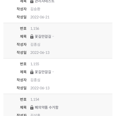
제목
관리자테스트
작성자
김승환
작성일
2022-06-21
번호
1,156
제목
꽃길만걸길ᆢ
작성자
김종심
작성일
2022-06-13
번호
1,155
제목
꽃길만걸길ᆢ
작성자
김종심
작성일
2022-06-13
번호
1,154
제목
폐의약품 수거함
작성자
김상훈